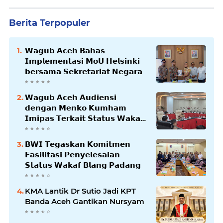
Berita Terpopuler
𝗪𝗮𝗴𝘂𝗯 𝗔𝗰𝗲𝗵 𝗕𝗮𝗵𝗮𝘀
𝗜𝗺𝗽𝗹𝗲𝗺𝗲𝗻𝘁𝗮𝘀𝗶 𝗠𝗼𝗨 𝗛𝗲𝗹𝘀𝗶𝗻𝗸𝗶
𝗯𝗲𝗿𝘀𝗮𝗺𝗮 𝗦𝗲𝗸𝗿𝗲𝘁𝗮𝗿𝗶𝗮𝘁 𝗡𝗲𝗴𝗮𝗿𝗮
𝗪𝗮𝗴𝘂𝗯 𝗔𝗰𝗲𝗵 𝗔𝘂𝗱𝗶𝗲𝗻𝘀𝗶
𝗱𝗲𝗻𝗴𝗮𝗻 𝗠𝗲𝗻𝗸𝗼 𝗞𝘂𝗺𝗵𝗮𝗺
𝗜𝗺𝗶𝗽𝗮𝘀 𝗧𝗲𝗿𝗸𝗮𝗶𝘁 𝗦𝘁𝗮𝘁𝘂𝘀 𝗪𝗮𝗸𝗮𝗳
𝗕𝗹𝗮𝗻𝗴𝗽𝗮𝗱𝗮𝗻𝗴
𝗕𝗪𝗜 𝗧𝗲𝗴𝗮𝘀𝗸𝗮𝗻 𝗞𝗼𝗺𝗶𝘁𝗺𝗲𝗻
𝗙𝗮𝘀𝗶𝗹𝗶𝘁𝗮𝘀𝗶 𝗣𝗲𝗻𝘆𝗲𝗹𝗲𝘀𝗮𝗶𝗮𝗻
𝗦𝘁𝗮𝘁𝘂𝘀 𝗪𝗮𝗸𝗮𝗳 𝗕𝗹𝗮𝗻𝗴 𝗣𝗮𝗱𝗮𝗻𝗴
KMA Lantik Dr Sutio Jadi KPT
Banda Aceh Gantikan Nursyam