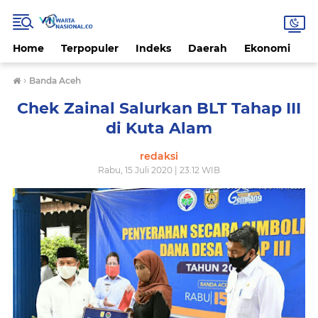
Home
Terpopuler
Indeks
Daerah
Ekonomi
H
›
Banda Aceh
Chek Zainal Salurkan BLT Tahap III
di Kuta Alam
redaksi
Rabu, 15 Juli 2020 | 23.12 WIB