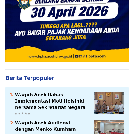
Berita Terpopuler
𝗪𝗮𝗴𝘂𝗯 𝗔𝗰𝗲𝗵 𝗕𝗮𝗵𝗮𝘀
𝗜𝗺𝗽𝗹𝗲𝗺𝗲𝗻𝘁𝗮𝘀𝗶 𝗠𝗼𝗨 𝗛𝗲𝗹𝘀𝗶𝗻𝗸𝗶
𝗯𝗲𝗿𝘀𝗮𝗺𝗮 𝗦𝗲𝗸𝗿𝗲𝘁𝗮𝗿𝗶𝗮𝘁 𝗡𝗲𝗴𝗮𝗿𝗮
𝗪𝗮𝗴𝘂𝗯 𝗔𝗰𝗲𝗵 𝗔𝘂𝗱𝗶𝗲𝗻𝘀𝗶
𝗱𝗲𝗻𝗴𝗮𝗻 𝗠𝗲𝗻𝗸𝗼 𝗞𝘂𝗺𝗵𝗮𝗺