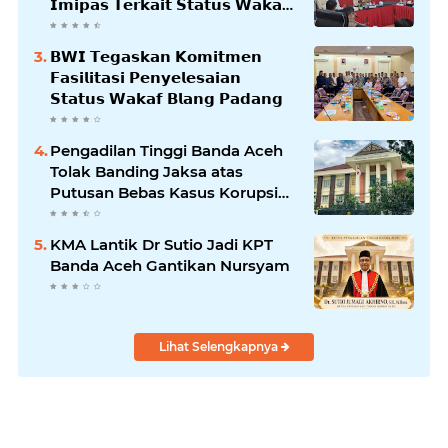
𝗜𝗺𝗶𝗽𝗮𝘀 𝗧𝗲𝗿𝗸𝗮𝗶𝘁 𝗦𝘁𝗮𝘁𝘂𝘀 𝗪𝗮𝗸𝗮𝗳
𝗕𝗹𝗮𝗻𝗴𝗽𝗮𝗱𝗮𝗻𝗴
𝗕𝗪𝗜 𝗧𝗲𝗴𝗮𝘀𝗸𝗮𝗻 𝗞𝗼𝗺𝗶𝘁𝗺𝗲𝗻
𝗙𝗮𝘀𝗶𝗹𝗶𝘁𝗮𝘀𝗶 𝗣𝗲𝗻𝘆𝗲𝗹𝗲𝘀𝗮𝗶𝗮𝗻
𝗦𝘁𝗮𝘁𝘂𝘀 𝗪𝗮𝗸𝗮𝗳 𝗕𝗹𝗮𝗻𝗴 𝗣𝗮𝗱𝗮𝗻𝗴
Pengadilan Tinggi Banda Aceh
Tolak Banding Jaksa atas
Putusan Bebas Kasus Korupsi
Wastafel
KMA Lantik Dr Sutio Jadi KPT
Banda Aceh Gantikan Nursyam
Lihat Selengkapnya