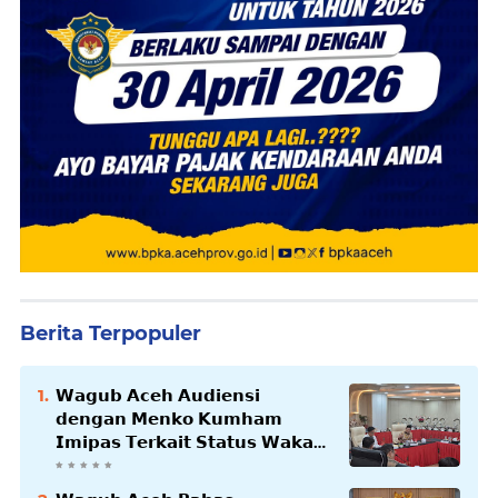
Berita Terpopuler
𝗪𝗮𝗴𝘂𝗯 𝗔𝗰𝗲𝗵 𝗔𝘂𝗱𝗶𝗲𝗻𝘀𝗶
𝗱𝗲𝗻𝗴𝗮𝗻 𝗠𝗲𝗻𝗸𝗼 𝗞𝘂𝗺𝗵𝗮𝗺
𝗜𝗺𝗶𝗽𝗮𝘀 𝗧𝗲𝗿𝗸𝗮𝗶𝘁 𝗦𝘁𝗮𝘁𝘂𝘀 𝗪𝗮𝗸𝗮𝗳
𝗕𝗹𝗮𝗻𝗴𝗽𝗮𝗱𝗮𝗻𝗴