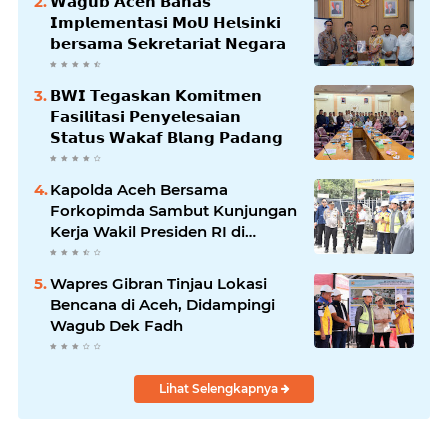
𝗪𝗮𝗴𝘂𝗯 𝗔𝗰𝗲𝗵 𝗕𝗮𝗵𝗮𝘀
𝗜𝗺𝗽𝗹𝗲𝗺𝗲𝗻𝘁𝗮𝘀𝗶 𝗠𝗼𝗨 𝗛𝗲𝗹𝘀𝗶𝗻𝗸𝗶
𝗯𝗲𝗿𝘀𝗮𝗺𝗮 𝗦𝗲𝗸𝗿𝗲𝘁𝗮𝗿𝗶𝗮𝘁 𝗡𝗲𝗴𝗮𝗿𝗮
𝗕𝗪𝗜 𝗧𝗲𝗴𝗮𝘀𝗸𝗮𝗻 𝗞𝗼𝗺𝗶𝘁𝗺𝗲𝗻
𝗙𝗮𝘀𝗶𝗹𝗶𝘁𝗮𝘀𝗶 𝗣𝗲𝗻𝘆𝗲𝗹𝗲𝘀𝗮𝗶𝗮𝗻
𝗦𝘁𝗮𝘁𝘂𝘀 𝗪𝗮𝗸𝗮𝗳 𝗕𝗹𝗮𝗻𝗴 𝗣𝗮𝗱𝗮𝗻𝗴
Kapolda Aceh Bersama
Forkopimda Sambut Kunjungan
Kerja Wakil Presiden RI di
Kabupaten Bireuen
Wapres Gibran Tinjau Lokasi
Bencana di Aceh, Didampingi
Wagub Dek Fadh
Lihat Selengkapnya