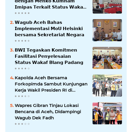
𝗱𝗲𝗻𝗴𝗮𝗻 𝗠𝗲𝗻𝗸𝗼 𝗞𝘂𝗺𝗵𝗮𝗺
𝗜𝗺𝗶𝗽𝗮𝘀 𝗧𝗲𝗿𝗸𝗮𝗶𝘁 𝗦𝘁𝗮𝘁𝘂𝘀 𝗪𝗮𝗸𝗮𝗳
𝗕𝗹𝗮𝗻𝗴𝗽𝗮𝗱𝗮𝗻𝗴
𝗪𝗮𝗴𝘂𝗯 𝗔𝗰𝗲𝗵 𝗕𝗮𝗵𝗮𝘀
𝗜𝗺𝗽𝗹𝗲𝗺𝗲𝗻𝘁𝗮𝘀𝗶 𝗠𝗼𝗨 𝗛𝗲𝗹𝘀𝗶𝗻𝗸𝗶
𝗯𝗲𝗿𝘀𝗮𝗺𝗮 𝗦𝗲𝗸𝗿𝗲𝘁𝗮𝗿𝗶𝗮𝘁 𝗡𝗲𝗴𝗮𝗿𝗮
𝗕𝗪𝗜 𝗧𝗲𝗴𝗮𝘀𝗸𝗮𝗻 𝗞𝗼𝗺𝗶𝘁𝗺𝗲𝗻
𝗙𝗮𝘀𝗶𝗹𝗶𝘁𝗮𝘀𝗶 𝗣𝗲𝗻𝘆𝗲𝗹𝗲𝘀𝗮𝗶𝗮𝗻
𝗦𝘁𝗮𝘁𝘂𝘀 𝗪𝗮𝗸𝗮𝗳 𝗕𝗹𝗮𝗻𝗴 𝗣𝗮𝗱𝗮𝗻𝗴
Kapolda Aceh Bersama
Forkopimda Sambut Kunjungan
Kerja Wakil Presiden RI di
Kabupaten Bireuen
Wapres Gibran Tinjau Lokasi
Bencana di Aceh, Didampingi
Wagub Dek Fadh