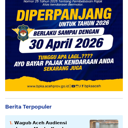
Berita Terpopuler
𝗪𝗮𝗴𝘂𝗯 𝗔𝗰𝗲𝗵 𝗔𝘂𝗱𝗶𝗲𝗻𝘀𝗶