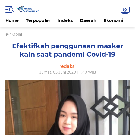
Home
Terpopuler
Indeks
Daerah
Ekonomi
H
›
Opini
Efektifkah penggunaan masker
kain saat pandemi Covid-19
redaksi
Jumat, 05 Juni 2020 | 11.40 WIB