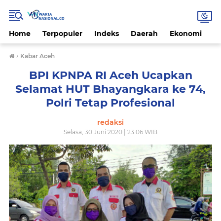
Home
Terpopuler
Indeks
Daerah
Ekonomi
H
›
Kabar Aceh
BPI KPNPA RI Aceh Ucapkan
Selamat HUT Bhayangkara ke 74,
Polri Tetap Profesional
redaksi
Selasa, 30 Juni 2020 | 23.06 WIB