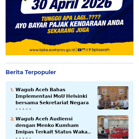
Berita Terpopuler
𝗪𝗮𝗴𝘂𝗯 𝗔𝗰𝗲𝗵 𝗕𝗮𝗵𝗮𝘀
𝗜𝗺𝗽𝗹𝗲𝗺𝗲𝗻𝘁𝗮𝘀𝗶 𝗠𝗼𝗨 𝗛𝗲𝗹𝘀𝗶𝗻𝗸𝗶
𝗯𝗲𝗿𝘀𝗮𝗺𝗮 𝗦𝗲𝗸𝗿𝗲𝘁𝗮𝗿𝗶𝗮𝘁 𝗡𝗲𝗴𝗮𝗿𝗮
𝗪𝗮𝗴𝘂𝗯 𝗔𝗰𝗲𝗵 𝗔𝘂𝗱𝗶𝗲𝗻𝘀𝗶
𝗱𝗲𝗻𝗴𝗮𝗻 𝗠𝗲𝗻𝗸𝗼 𝗞𝘂𝗺𝗵𝗮𝗺
𝗜𝗺𝗶𝗽𝗮𝘀 𝗧𝗲𝗿𝗸𝗮𝗶𝘁 𝗦𝘁𝗮𝘁𝘂𝘀 𝗪𝗮𝗸𝗮𝗳
𝗕𝗹𝗮𝗻𝗴𝗽𝗮𝗱𝗮𝗻𝗴