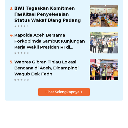
𝗕𝗪𝗜 𝗧𝗲𝗴𝗮𝘀𝗸𝗮𝗻 𝗞𝗼𝗺𝗶𝘁𝗺𝗲𝗻
𝗙𝗮𝘀𝗶𝗹𝗶𝘁𝗮𝘀𝗶 𝗣𝗲𝗻𝘆𝗲𝗹𝗲𝘀𝗮𝗶𝗮𝗻
𝗦𝘁𝗮𝘁𝘂𝘀 𝗪𝗮𝗸𝗮𝗳 𝗕𝗹𝗮𝗻𝗴 𝗣𝗮𝗱𝗮𝗻𝗴
Kapolda Aceh Bersama
Forkopimda Sambut Kunjungan
Kerja Wakil Presiden RI di
Kabupaten Bireuen
Wapres Gibran Tinjau Lokasi
Bencana di Aceh, Didampingi
Wagub Dek Fadh
Lihat Selengkapnya