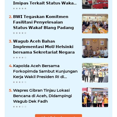
𝗜𝗺𝗶𝗽𝗮𝘀 𝗧𝗲𝗿𝗸𝗮𝗶𝘁 𝗦𝘁𝗮𝘁𝘂𝘀 𝗪𝗮𝗸𝗮𝗳
𝗕𝗹𝗮𝗻𝗴𝗽𝗮𝗱𝗮𝗻𝗴
𝗕𝗪𝗜 𝗧𝗲𝗴𝗮𝘀𝗸𝗮𝗻 𝗞𝗼𝗺𝗶𝘁𝗺𝗲𝗻
𝗙𝗮𝘀𝗶𝗹𝗶𝘁𝗮𝘀𝗶 𝗣𝗲𝗻𝘆𝗲𝗹𝗲𝘀𝗮𝗶𝗮𝗻
𝗦𝘁𝗮𝘁𝘂𝘀 𝗪𝗮𝗸𝗮𝗳 𝗕𝗹𝗮𝗻𝗴 𝗣𝗮𝗱𝗮𝗻𝗴
𝗪𝗮𝗴𝘂𝗯 𝗔𝗰𝗲𝗵 𝗕𝗮𝗵𝗮𝘀
𝗜𝗺𝗽𝗹𝗲𝗺𝗲𝗻𝘁𝗮𝘀𝗶 𝗠𝗼𝗨 𝗛𝗲𝗹𝘀𝗶𝗻𝗸𝗶
𝗯𝗲𝗿𝘀𝗮𝗺𝗮 𝗦𝗲𝗸𝗿𝗲𝘁𝗮𝗿𝗶𝗮𝘁 𝗡𝗲𝗴𝗮𝗿𝗮
Kapolda Aceh Bersama
Forkopimda Sambut Kunjungan
Kerja Wakil Presiden RI di
Kabupaten Bireuen
Wapres Gibran Tinjau Lokasi
Bencana di Aceh, Didampingi
Wagub Dek Fadh