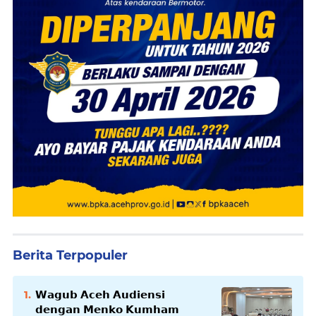
Berita Terpopuler
𝗪𝗮𝗴𝘂𝗯 𝗔𝗰𝗲𝗵 𝗔𝘂𝗱𝗶𝗲𝗻𝘀𝗶
𝗱𝗲𝗻𝗴𝗮𝗻 𝗠𝗲𝗻𝗸𝗼 𝗞𝘂𝗺𝗵𝗮𝗺