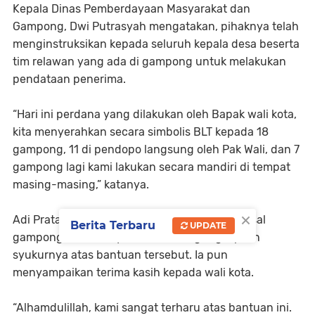
Kepala Dinas Pemberdayaan Masyarakat dan
Gampong, Dwi Putrasyah mengatakan, pihaknya telah
menginstruksikan kepada seluruh kepala desa beserta
tim relawan yang ada di gampong untuk melakukan
pendataan penerima.
“Hari ini perdana yang dilakukan oleh Bapak wali kota,
kita menyerahkan secara simbolis BLT kepada 18
gampong, 11 di pendopo langsung oleh Pak Wali, dan 7
gampong lagi kami lakukan secara mandiri di tempat
masing-masing,” katanya.
×
Adi Pratama, salah-seorang penerima dana asal
Berita Terbaru
UPDATE
gampong Geuce Kayee Jatoe mengungkapkan
syukurnya atas bantuan tersebut. Ia pun
menyampaikan terima kasih kepada wali kota.
“Alhamdulillah, kami sangat terharu atas bantuan ini.