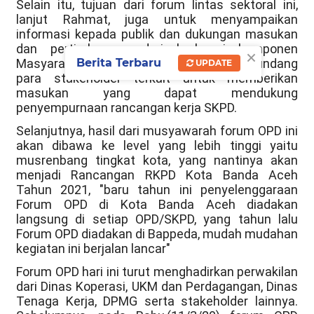
Selain itu, tujuan dari forum lintas sektoral ini,
lanjut Rahmat, juga untuk menyampaikan
informasi kepada publik dan dukungan masukan
dan pertimbangan dari berbagai komponen
×
Berita Terbaru
Masyarakat. Maka dari itu kita juga mengundang
UPDATE
para stakeholder terkait untuk memberikan
masukan yang dapat mendukung
penyempurnaan rancangan kerja SKPD.
Selanjutnya, hasil dari musyawarah forum OPD ini
akan dibawa ke level yang lebih tinggi yaitu
musrenbang tingkat kota, yang nantinya akan
menjadi Rancangan RKPD Kota Banda Aceh
Tahun 2021, "baru tahun ini penyelenggaraan
Forum OPD di Kota Banda Aceh diadakan
langsung di setiap OPD/SKPD, yang tahun lalu
Forum OPD diadakan di Bappeda, mudah mudahan
kegiatan ini berjalan lancar"
Forum OPD hari ini turut menghadirkan perwakilan
dari Dinas Koperasi, UKM dan Perdagangan, Dinas
Tenaga Kerja, DPMG serta stakeholder lainnya.