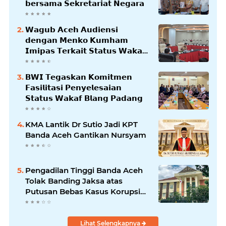
𝗯𝗲𝗿𝘀𝗮𝗺𝗮 𝗦𝗲𝗸𝗿𝗲𝘁𝗮𝗿𝗶𝗮𝘁 𝗡𝗲𝗴𝗮𝗿𝗮
𝗪𝗮𝗴𝘂𝗯 𝗔𝗰𝗲𝗵 𝗔𝘂𝗱𝗶𝗲𝗻𝘀𝗶
𝗱𝗲𝗻𝗴𝗮𝗻 𝗠𝗲𝗻𝗸𝗼 𝗞𝘂𝗺𝗵𝗮𝗺
𝗜𝗺𝗶𝗽𝗮𝘀 𝗧𝗲𝗿𝗸𝗮𝗶𝘁 𝗦𝘁𝗮𝘁𝘂𝘀 𝗪𝗮𝗸𝗮𝗳
𝗕𝗹𝗮𝗻𝗴𝗽𝗮𝗱𝗮𝗻𝗴
𝗕𝗪𝗜 𝗧𝗲𝗴𝗮𝘀𝗸𝗮𝗻 𝗞𝗼𝗺𝗶𝘁𝗺𝗲𝗻
𝗙𝗮𝘀𝗶𝗹𝗶𝘁𝗮𝘀𝗶 𝗣𝗲𝗻𝘆𝗲𝗹𝗲𝘀𝗮𝗶𝗮𝗻
𝗦𝘁𝗮𝘁𝘂𝘀 𝗪𝗮𝗸𝗮𝗳 𝗕𝗹𝗮𝗻𝗴 𝗣𝗮𝗱𝗮𝗻𝗴
KMA Lantik Dr Sutio Jadi KPT
Banda Aceh Gantikan Nursyam
Pengadilan Tinggi Banda Aceh
Tolak Banding Jaksa atas
Putusan Bebas Kasus Korupsi
Wastafel
Lihat Selengkapnya