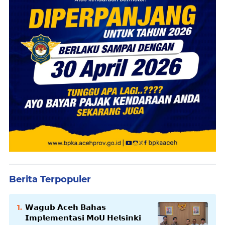
Berita Terpopuler
𝗪𝗮𝗴𝘂𝗯 𝗔𝗰𝗲𝗵 𝗕𝗮𝗵𝗮𝘀
𝗜𝗺𝗽𝗹𝗲𝗺𝗲𝗻𝘁𝗮𝘀𝗶 𝗠𝗼𝗨 𝗛𝗲𝗹𝘀𝗶𝗻𝗸𝗶