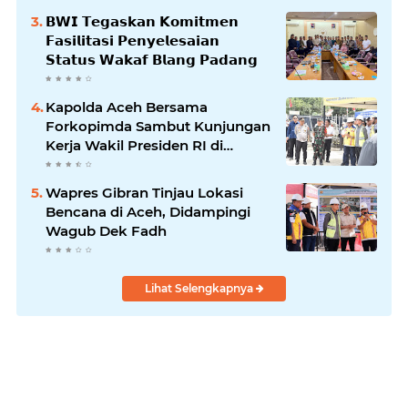
𝗕𝗪𝗜 𝗧𝗲𝗴𝗮𝘀𝗸𝗮𝗻 𝗞𝗼𝗺𝗶𝘁𝗺𝗲𝗻
𝗙𝗮𝘀𝗶𝗹𝗶𝘁𝗮𝘀𝗶 𝗣𝗲𝗻𝘆𝗲𝗹𝗲𝘀𝗮𝗶𝗮𝗻
𝗦𝘁𝗮𝘁𝘂𝘀 𝗪𝗮𝗸𝗮𝗳 𝗕𝗹𝗮𝗻𝗴 𝗣𝗮𝗱𝗮𝗻𝗴
Kapolda Aceh Bersama
Forkopimda Sambut Kunjungan
Kerja Wakil Presiden RI di
Kabupaten Bireuen
Wapres Gibran Tinjau Lokasi
Bencana di Aceh, Didampingi
Wagub Dek Fadh
Lihat Selengkapnya