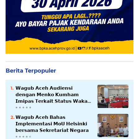
Berita Terpopuler
𝗪𝗮𝗴𝘂𝗯 𝗔𝗰𝗲𝗵 𝗔𝘂𝗱𝗶𝗲𝗻𝘀𝗶
𝗱𝗲𝗻𝗴𝗮𝗻 𝗠𝗲𝗻𝗸𝗼 𝗞𝘂𝗺𝗵𝗮𝗺
𝗜𝗺𝗶𝗽𝗮𝘀 𝗧𝗲𝗿𝗸𝗮𝗶𝘁 𝗦𝘁𝗮𝘁𝘂𝘀 𝗪𝗮𝗸𝗮𝗳
𝗕𝗹𝗮𝗻𝗴𝗽𝗮𝗱𝗮𝗻𝗴
𝗪𝗮𝗴𝘂𝗯 𝗔𝗰𝗲𝗵 𝗕𝗮𝗵𝗮𝘀
𝗜𝗺𝗽𝗹𝗲𝗺𝗲𝗻𝘁𝗮𝘀𝗶 𝗠𝗼𝗨 𝗛𝗲𝗹𝘀𝗶𝗻𝗸𝗶
𝗯𝗲𝗿𝘀𝗮𝗺𝗮 𝗦𝗲𝗸𝗿𝗲𝘁𝗮𝗿𝗶𝗮𝘁 𝗡𝗲𝗴𝗮𝗿𝗮