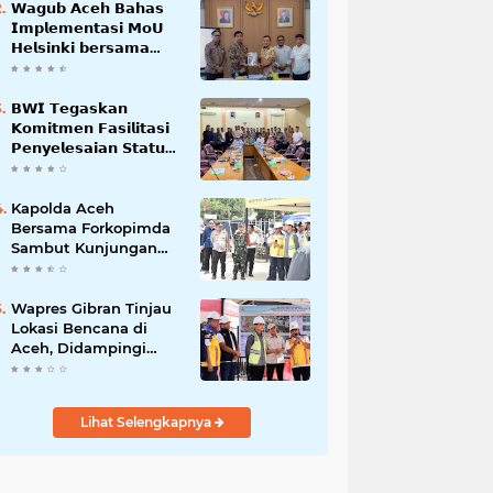
𝗪𝗮𝗴𝘂𝗯 𝗔𝗰𝗲𝗵 𝗕𝗮𝗵𝗮𝘀
𝗜𝗺𝗽𝗹𝗲𝗺𝗲𝗻𝘁𝗮𝘀𝗶 𝗠𝗼𝗨
𝗛𝗲𝗹𝘀𝗶𝗻𝗸𝗶 𝗯𝗲𝗿𝘀𝗮𝗺𝗮
𝗦𝗲𝗸𝗿𝗲𝘁𝗮𝗿𝗶𝗮𝘁 𝗡𝗲𝗴𝗮𝗿𝗮
𝗕𝗪𝗜 𝗧𝗲𝗴𝗮𝘀𝗸𝗮𝗻
𝗞𝗼𝗺𝗶𝘁𝗺𝗲𝗻 𝗙𝗮𝘀𝗶𝗹𝗶𝘁𝗮𝘀𝗶
𝗣𝗲𝗻𝘆𝗲𝗹𝗲𝘀𝗮𝗶𝗮𝗻 𝗦𝘁𝗮𝘁𝘂𝘀
𝗪𝗮𝗸𝗮𝗳 𝗕𝗹𝗮𝗻𝗴 𝗣𝗮𝗱𝗮𝗻𝗴
Kapolda Aceh
Bersama Forkopimda
Sambut Kunjungan
Kerja Wakil Presiden
RI di Kabupaten
Bireuen
Wapres Gibran Tinjau
Lokasi Bencana di
Aceh, Didampingi
Wagub Dek Fadh
Lihat Selengkapnya