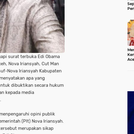
Sep
Pem
Ace
Mer
Kem
pi surat terbuka Edi Obama
Ace
eh, Nova Iriansyah, Cut Man
Mem
da
uf-Nova Iriansyah Kabupaten
 menyatakan apa yang
untuk dibuktikan secara hukum
Man kepada media
.
 menpengaruhi opini publik
erintah (Plt) Nova Iriansyah.
 tersebut merupakan sikap