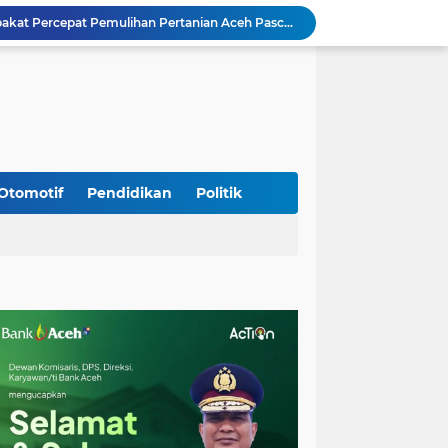
Rp 2,5 Triliun Dana Kementan untuk Bencana, Pemerintah Aceh kelola Rp 9,7 M
Meriahkan HUT Ke-81 Kemerdekaan RI, Polda Aceh Gelar Lomba Memasak Nasi Goreng dan Aneka Minuman
Babinsa Simpang Tiga Monitoring Harga Sembako, Pastikan Stabilitas dan Ketersediaan Bahan Pokok
Babinsa Lembah Seulawah Perkuat Sinergi dengan Tenaga Pendidik, Tekankan Pencegahan Kenakalan Remaja dan Bahaya Narkoba
Perkuat Kamtibmas, Babinsa Kuta Cot Glie Aktif Komsos Ajak Warga Jaga Ketertiban Desa
Kodim 0108/Agara Bersama Warga Gotong Royong percepat pembangunan Jembatan Gantung di Desa Gulo Aceh Tenggara
Babinsa Sukamakmur Tanamkan Semangat Belajar, Hadir Langsung di SMAN 1 untuk Motivasi Siswa
Jaga Stabilitas Wilayah, Koramil Montasik Intensifkan Patroli Keamanan di Desa Binaan
Otomotif
Pendidikan
Politik
Kodim 0108/Agara terus kebut pembangunan jembatan Gantung di Ds. Kumbang Jaya, Aceh Tenggara
Mualem dan Mentan Sepakat Percepat Pemulihan Pertanian Aceh Pascabencana