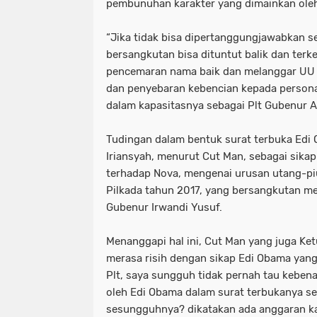
pembunuhan karakter yang dimainkan ole
“Jika tidak bisa dipertanggungjawabkan s
bersangkutan bisa dituntut balik dan terke
pencemaran nama baik dan melanggar UU 
dan penyebaran kebencian kepada personal
dalam kapasitasnya sebagai Plt Gubenur Ac
Tudingan dalam bentuk surat terbuka Edi
Iriansyah, menurut Cut Man, sebagai sika
terhadap Nova, mengenai urusan utang-p
Pilkada tahun 2017, yang bersangkutan m
Gubenur Irwandi Yusuf.
Menanggapi hal ini, Cut Man yang juga Ke
merasa risih dengan sikap Edi Obama yang
Plt, saya sungguh tidak pernah tau keben
oleh Edi Obama dalam surat terbukanya se
sesungguhnya? dikatakan ada anggaran k