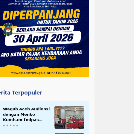
rita Terpopuler
𝗪𝗮𝗴𝘂𝗯 𝗔𝗰𝗲𝗵 𝗔𝘂𝗱𝗶𝗲𝗻𝘀𝗶
𝗱𝗲𝗻𝗴𝗮𝗻 𝗠𝗲𝗻𝗸𝗼
𝗞𝘂𝗺𝗵𝗮𝗺 𝗜𝗺𝗶𝗽𝗮𝘀
𝗧𝗲𝗿𝗸𝗮𝗶𝘁 𝗦𝘁𝗮𝘁𝘂𝘀 𝗪𝗮𝗸𝗮𝗳
𝗕𝗹𝗮𝗻𝗴𝗽𝗮𝗱𝗮𝗻𝗴