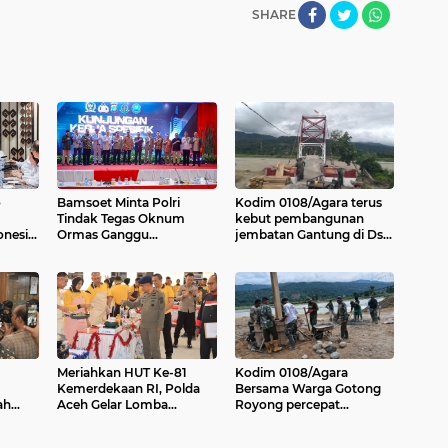
SHARE
o
Bamsoet Minta Polri
Kodim 0108/Agara terus
Tindak Tegas Oknum
kebut pembangunan
nesia,
Ormas Ganggu
jembatan Gantung di Ds.
ni
Keamanan dan Investasi
Kumbang Jaya, Aceh
Tenggara
Meriahkan HUT Ke-81
Kodim 0108/Agara
Kemerdekaan RI, Polda
Bersama Warga Gotong
ah
Aceh Gelar Lomba
Royong percepat
M
Memasak Nasi Goreng
pembangunan Jembatan
dan Aneka Minuman
Gantung di Desa Gulo