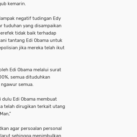
gub kemarin.
dampak negatif tudingan Edy
ar tuduhan yang disampaikan
erefek tidak baik terhadap
berani tantang Edi Obama untuk
olisian jika mereka telah ikut
oleh Edi Obama melalui surat
1000%, semua dituduhkan
tu ngawur semua.
ri dulu Edi Obama membuat
a telah dirugikan terkait utang
 Man,”
tkan agar persoalan personal
rlarut sehingga menimbulkan