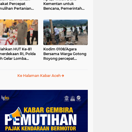
akat Percepat
Kementan untuk
ulihan Pertanian
Bencana, Pemerintah
h Pascabencana
Aceh kelola Rp 9,7 M
iahkan HUT Ke-81
Kodim 0108/Agara
erdekaan RI, Polda
Bersama Warga Gotong
h Gelar Lomba
Royong percepat
asak Nasi Goreng
pembangunan
n Aneka Minuman
Jembatan Gantung di
Desa Gulo Aceh
Ke Halaman Kabar Aceh
Tenggara