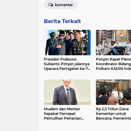
komentar
Berita Terkait
Presiden Prabowo
Pimpin Rapat Plen
Subianto Pimpin jalannya
Koordinator Bidang
Upacara Peringatan ke-79
Polkam KADIN Indo
Hari Bhayangkara Tahun
Bamsoet Tegaskan I
2025
Mualem dan Mentan
Rp 2,5 Triliun Dana
Sepakat Percepat
Kementan untuk
Pemulihan Pertanian
Bencana, Pemerint
Aceh Pascabencana
Aceh kelola Rp 9,7 