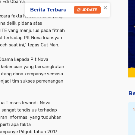
h Edi Obama.
×
Berita Terbaru
UPDATE
ecara fakta hukum, maka yang
na delik pidana atas
ITE yang menjurus pada fitnah
 terhadap Plt Nova Iriansyah
eh saat ini,” tegas Cut Man.
 Obama kepada Plt Nova
p kebencian yang bersangkutan
iutang dana kempanye semasa
enjadi tim sukses pemenangan
Be
tua Timses Irwandi-Nova
 sangat tendisius terhadap
aran informasi yang tuduhkan
perti apa fakta
ampanye Pilgub tahun 2017