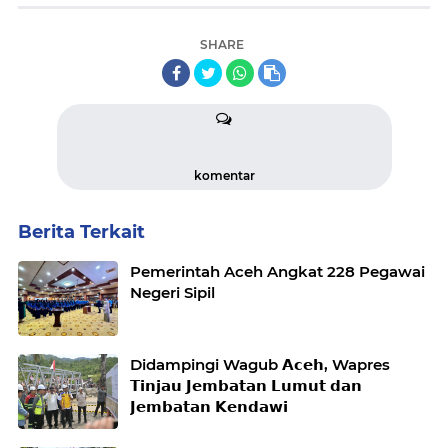
SHARE
komentar
Berita Terkait
Pemerintah Aceh Angkat 228 Pegawai
Negeri Sipil
Didampingi Wagub 𝗔𝗰𝗲𝗵, Wapres
𝗧𝗶𝗻𝗷𝗮𝘂 𝗝𝗲𝗺𝗯𝗮𝘁𝗮𝗻 𝗟𝘂𝗺𝘂𝘁 𝗱𝗮𝗻
𝗝𝗲𝗺𝗯𝗮𝘁𝗮𝗻 𝗞𝗲𝗻𝗱𝗮𝘄𝗶