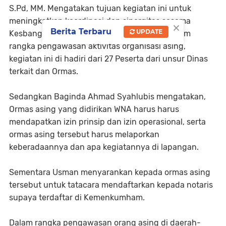
S.Pd, MM. Mengatakan tujuan kegiatan ini untuk
meningkatkan koordinasi dan sinergitas sesama
×
Berita Terbaru
UPDATE
Kesbangpol se-Aceh dengan masyarakat dalam
rangka pengawasan aktivitas organisasi asing,
kegiatan ini di hadiri dari 27 Peserta dari unsur Dinas
terkait dan Ormas.
Sedangkan Baginda Ahmad Syahlubis mengatakan,
Ormas asing yang didirikan WNA harus harus
mendapatkan izin prinsip dan izin operasional, serta
ormas asing tersebut harus melaporkan
keberadaannya dan apa kegiatannya di lapangan.
Sementara Usman menyarankan kepada ormas asing
tersebut untuk tatacara mendaftarkan kepada notaris
supaya terdaftar di Kemenkumham.
Dalam rangka pengawasan orang asing di daerah-