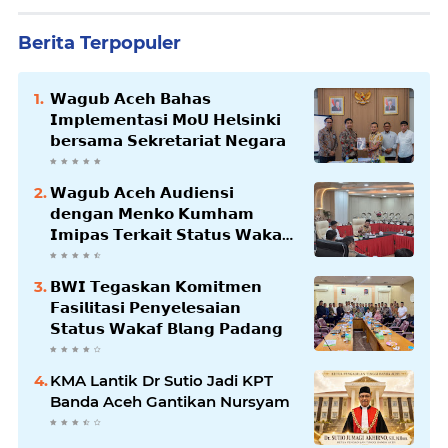
Berita Terpopuler
𝗪𝗮𝗴𝘂𝗯 𝗔𝗰𝗲𝗵 𝗕𝗮𝗵𝗮𝘀
𝗜𝗺𝗽𝗹𝗲𝗺𝗲𝗻𝘁𝗮𝘀𝗶 𝗠𝗼𝗨 𝗛𝗲𝗹𝘀𝗶𝗻𝗸𝗶
𝗯𝗲𝗿𝘀𝗮𝗺𝗮 𝗦𝗲𝗸𝗿𝗲𝘁𝗮𝗿𝗶𝗮𝘁 𝗡𝗲𝗴𝗮𝗿𝗮
𝗪𝗮𝗴𝘂𝗯 𝗔𝗰𝗲𝗵 𝗔𝘂𝗱𝗶𝗲𝗻𝘀𝗶
𝗱𝗲𝗻𝗴𝗮𝗻 𝗠𝗲𝗻𝗸𝗼 𝗞𝘂𝗺𝗵𝗮𝗺
𝗜𝗺𝗶𝗽𝗮𝘀 𝗧𝗲𝗿𝗸𝗮𝗶𝘁 𝗦𝘁𝗮𝘁𝘂𝘀 𝗪𝗮𝗸𝗮𝗳
𝗕𝗹𝗮𝗻𝗴𝗽𝗮𝗱𝗮𝗻𝗴
𝗕𝗪𝗜 𝗧𝗲𝗴𝗮𝘀𝗸𝗮𝗻 𝗞𝗼𝗺𝗶𝘁𝗺𝗲𝗻
𝗙𝗮𝘀𝗶𝗹𝗶𝘁𝗮𝘀𝗶 𝗣𝗲𝗻𝘆𝗲𝗹𝗲𝘀𝗮𝗶𝗮𝗻
𝗦𝘁𝗮𝘁𝘂𝘀 𝗪𝗮𝗸𝗮𝗳 𝗕𝗹𝗮𝗻𝗴 𝗣𝗮𝗱𝗮𝗻𝗴
KMA Lantik Dr Sutio Jadi KPT
Banda Aceh Gantikan Nursyam