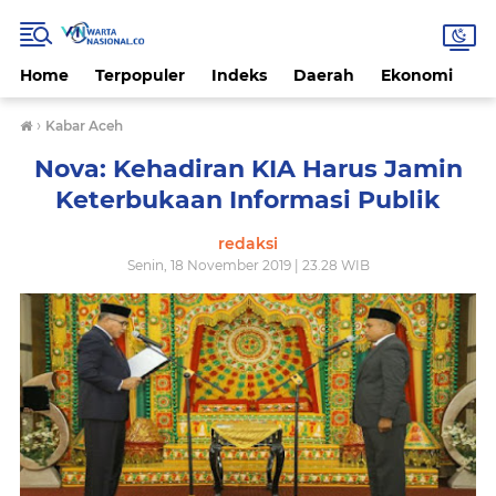
Home
Terpopuler
Indeks
Daerah
Ekonomi
H
›
Kabar Aceh
Nova: Kehadiran KIA Harus Jamin
Keterbukaan Informasi Publik
redaksi
Senin, 18 November 2019 | 23.28 WIB