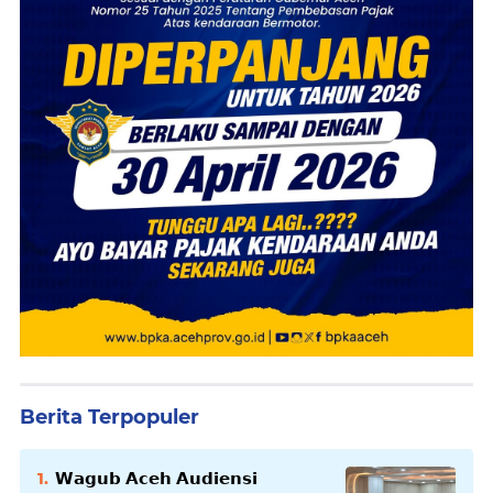
Berita Terpopuler
𝗪𝗮𝗴𝘂𝗯 𝗔𝗰𝗲𝗵 𝗔𝘂𝗱𝗶𝗲𝗻𝘀𝗶