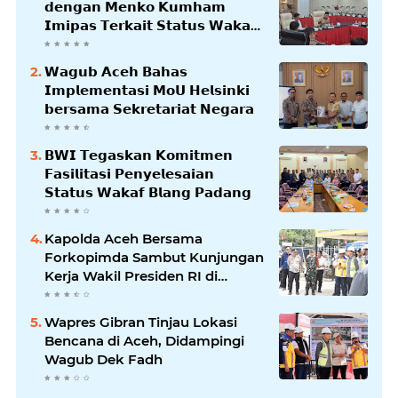
𝗱𝗲𝗻𝗴𝗮𝗻 𝗠𝗲𝗻𝗸𝗼 𝗞𝘂𝗺𝗵𝗮𝗺
𝗜𝗺𝗶𝗽𝗮𝘀 𝗧𝗲𝗿𝗸𝗮𝗶𝘁 𝗦𝘁𝗮𝘁𝘂𝘀 𝗪𝗮𝗸𝗮𝗳
𝗕𝗹𝗮𝗻𝗴𝗽𝗮𝗱𝗮𝗻𝗴
𝗪𝗮𝗴𝘂𝗯 𝗔𝗰𝗲𝗵 𝗕𝗮𝗵𝗮𝘀
𝗜𝗺𝗽𝗹𝗲𝗺𝗲𝗻𝘁𝗮𝘀𝗶 𝗠𝗼𝗨 𝗛𝗲𝗹𝘀𝗶𝗻𝗸𝗶
𝗯𝗲𝗿𝘀𝗮𝗺𝗮 𝗦𝗲𝗸𝗿𝗲𝘁𝗮𝗿𝗶𝗮𝘁 𝗡𝗲𝗴𝗮𝗿𝗮
𝗕𝗪𝗜 𝗧𝗲𝗴𝗮𝘀𝗸𝗮𝗻 𝗞𝗼𝗺𝗶𝘁𝗺𝗲𝗻
𝗙𝗮𝘀𝗶𝗹𝗶𝘁𝗮𝘀𝗶 𝗣𝗲𝗻𝘆𝗲𝗹𝗲𝘀𝗮𝗶𝗮𝗻
𝗦𝘁𝗮𝘁𝘂𝘀 𝗪𝗮𝗸𝗮𝗳 𝗕𝗹𝗮𝗻𝗴 𝗣𝗮𝗱𝗮𝗻𝗴
Kapolda Aceh Bersama
Forkopimda Sambut Kunjungan
Kerja Wakil Presiden RI di
Kabupaten Bireuen
Wapres Gibran Tinjau Lokasi
Bencana di Aceh, Didampingi
Wagub Dek Fadh