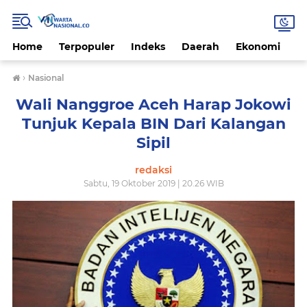
Home
Terpopuler
Indeks
Daerah
Ekonomi
H
›
Nasional
Wali Nanggroe Aceh Harap Jokowi
Tunjuk Kepala BIN Dari Kalangan
Sipil
redaksi
Sabtu, 19 Oktober 2019 | 20.26 WIB