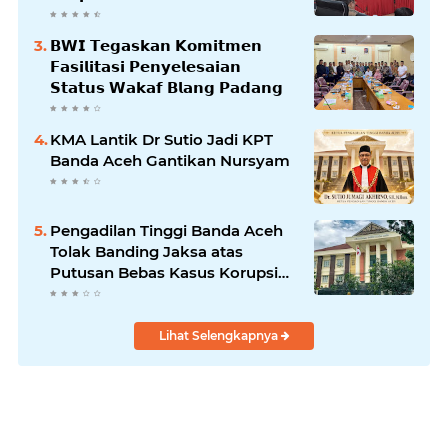
𝗕𝗹𝗮𝗻𝗴𝗽𝗮𝗱𝗮𝗻𝗴
𝗕𝗪𝗜 𝗧𝗲𝗴𝗮𝘀𝗸𝗮𝗻 𝗞𝗼𝗺𝗶𝘁𝗺𝗲𝗻
𝗙𝗮𝘀𝗶𝗹𝗶𝘁𝗮𝘀𝗶 𝗣𝗲𝗻𝘆𝗲𝗹𝗲𝘀𝗮𝗶𝗮𝗻
𝗦𝘁𝗮𝘁𝘂𝘀 𝗪𝗮𝗸𝗮𝗳 𝗕𝗹𝗮𝗻𝗴 𝗣𝗮𝗱𝗮𝗻𝗴
KMA Lantik Dr Sutio Jadi KPT
Banda Aceh Gantikan Nursyam
Pengadilan Tinggi Banda Aceh
Tolak Banding Jaksa atas
Putusan Bebas Kasus Korupsi
Wastafel
Lihat Selengkapnya