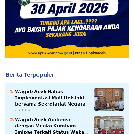
Berita Terpopuler
𝗪𝗮𝗴𝘂𝗯 𝗔𝗰𝗲𝗵 𝗕𝗮𝗵𝗮𝘀
𝗜𝗺𝗽𝗹𝗲𝗺𝗲𝗻𝘁𝗮𝘀𝗶 𝗠𝗼𝗨 𝗛𝗲𝗹𝘀𝗶𝗻𝗸𝗶
𝗯𝗲𝗿𝘀𝗮𝗺𝗮 𝗦𝗲𝗸𝗿𝗲𝘁𝗮𝗿𝗶𝗮𝘁 𝗡𝗲𝗴𝗮𝗿𝗮
𝗪𝗮𝗴𝘂𝗯 𝗔𝗰𝗲𝗵 𝗔𝘂𝗱𝗶𝗲𝗻𝘀𝗶
𝗱𝗲𝗻𝗴𝗮𝗻 𝗠𝗲𝗻𝗸𝗼 𝗞𝘂𝗺𝗵𝗮𝗺
𝗜𝗺𝗶𝗽𝗮𝘀 𝗧𝗲𝗿𝗸𝗮𝗶𝘁 𝗦𝘁𝗮𝘁𝘂𝘀 𝗪𝗮𝗸𝗮𝗳