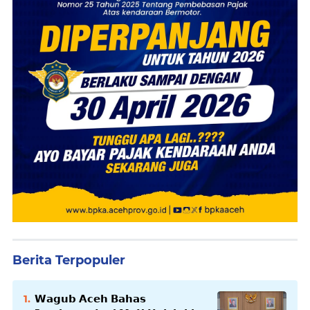
Berita Terpopuler
𝗪𝗮𝗴𝘂𝗯 𝗔𝗰𝗲𝗵 𝗕𝗮𝗵𝗮𝘀