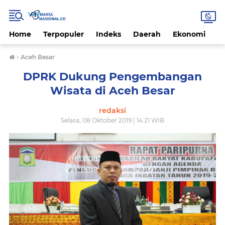
Home
Terpopuler
Indeks
Daerah
Ekonomi
H
›
Aceh Besar
DPRK Dukung Pengembangan
Wisata di Aceh Besar
redaksi
Selasa, 08 Oktober 2019 | 14.21 WIB