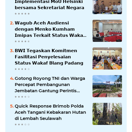
𝗜𝗺𝗽𝗹𝗲𝗺𝗲𝗻𝘁𝗮𝘀𝗶 𝗠𝗼𝗨 𝗛𝗲𝗹𝘀𝗶𝗻𝗸𝗶
𝗯𝗲𝗿𝘀𝗮𝗺𝗮 𝗦𝗲𝗸𝗿𝗲𝘁𝗮𝗿𝗶𝗮𝘁 𝗡𝗲𝗴𝗮𝗿𝗮
𝗪𝗮𝗴𝘂𝗯 𝗔𝗰𝗲𝗵 𝗔𝘂𝗱𝗶𝗲𝗻𝘀𝗶
𝗱𝗲𝗻𝗴𝗮𝗻 𝗠𝗲𝗻𝗸𝗼 𝗞𝘂𝗺𝗵𝗮𝗺
𝗜𝗺𝗶𝗽𝗮𝘀 𝗧𝗲𝗿𝗸𝗮𝗶𝘁 𝗦𝘁𝗮𝘁𝘂𝘀 𝗪𝗮𝗸𝗮𝗳
𝗕𝗹𝗮𝗻𝗴𝗽𝗮𝗱𝗮𝗻𝗴
𝗕𝗪𝗜 𝗧𝗲𝗴𝗮𝘀𝗸𝗮𝗻 𝗞𝗼𝗺𝗶𝘁𝗺𝗲𝗻
𝗙𝗮𝘀𝗶𝗹𝗶𝘁𝗮𝘀𝗶 𝗣𝗲𝗻𝘆𝗲𝗹𝗲𝘀𝗮𝗶𝗮𝗻
𝗦𝘁𝗮𝘁𝘂𝘀 𝗪𝗮𝗸𝗮𝗳 𝗕𝗹𝗮𝗻𝗴 𝗣𝗮𝗱𝗮𝗻𝗴
Gotong Royong TNI dan Warga
Percepat Pembangunan
Jembatan Gantung Perintis
Kuta Ujung Aceh Tenggara
Quick Response Brimob Polda
Aceh Tangani Kebakaran Hutan
di Lembah Seulawah