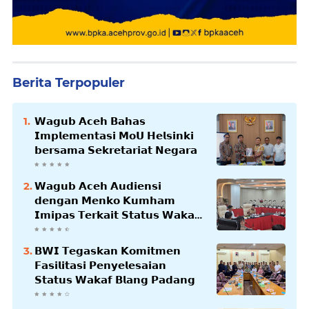
Berita Terpopuler
𝗪𝗮𝗴𝘂𝗯 𝗔𝗰𝗲𝗵 𝗕𝗮𝗵𝗮𝘀
𝗜𝗺𝗽𝗹𝗲𝗺𝗲𝗻𝘁𝗮𝘀𝗶 𝗠𝗼𝗨 𝗛𝗲𝗹𝘀𝗶𝗻𝗸𝗶
𝗯𝗲𝗿𝘀𝗮𝗺𝗮 𝗦𝗲𝗸𝗿𝗲𝘁𝗮𝗿𝗶𝗮𝘁 𝗡𝗲𝗴𝗮𝗿𝗮
𝗪𝗮𝗴𝘂𝗯 𝗔𝗰𝗲𝗵 𝗔𝘂𝗱𝗶𝗲𝗻𝘀𝗶
𝗱𝗲𝗻𝗴𝗮𝗻 𝗠𝗲𝗻𝗸𝗼 𝗞𝘂𝗺𝗵𝗮𝗺
𝗜𝗺𝗶𝗽𝗮𝘀 𝗧𝗲𝗿𝗸𝗮𝗶𝘁 𝗦𝘁𝗮𝘁𝘂𝘀 𝗪𝗮𝗸𝗮𝗳
𝗕𝗹𝗮𝗻𝗴𝗽𝗮𝗱𝗮𝗻𝗴
𝗕𝗪𝗜 𝗧𝗲𝗴𝗮𝘀𝗸𝗮𝗻 𝗞𝗼𝗺𝗶𝘁𝗺𝗲𝗻
𝗙𝗮𝘀𝗶𝗹𝗶𝘁𝗮𝘀𝗶 𝗣𝗲𝗻𝘆𝗲𝗹𝗲𝘀𝗮𝗶𝗮𝗻
𝗦𝘁𝗮𝘁𝘂𝘀 𝗪𝗮𝗸𝗮𝗳 𝗕𝗹𝗮𝗻𝗴 𝗣𝗮𝗱𝗮𝗻𝗴