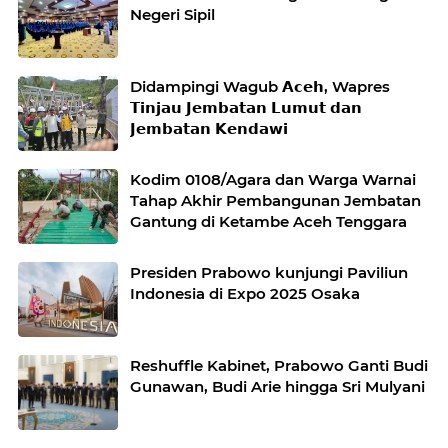
Negeri Sipil
Didampingi Wagub 𝗔𝗰𝗲𝗵, Wapres
𝗧𝗶𝗻𝗷𝗮𝘂 𝗝𝗲𝗺𝗯𝗮𝘁𝗮𝗻 𝗟𝘂𝗺𝘂𝘁 𝗱𝗮𝗻
𝗝𝗲𝗺𝗯𝗮𝘁𝗮𝗻 𝗞𝗲𝗻𝗱𝗮𝘄𝗶
Kodim 0108/Agara dan Warga Warnai
Tahap Akhir Pembangunan Jembatan
Gantung di Ketambe Aceh Tenggara
Presiden Prabowo kunjungi Paviliun
Indonesia di Expo 2025 Osaka
Reshuffle Kabinet, Prabowo Ganti Budi
Gunawan, Budi Arie hingga Sri Mulyani