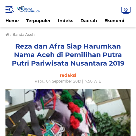
Home
Terpopuler
Indeks
Daerah
Ekonomi
H
›
Banda Aceh
Reza dan Afra Siap Harumkan
Nama Aceh di Pemilihan Putra
Putri Pariwisata Nusantara 2019
redaksi
Rabu, 04 September 2019 | 17.50 WIB