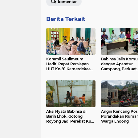
komentar
Berita Terkait
Koramil Seulimeum
Babinsa Jalin Komu
Hadiri Rapat Persiapan
dengan Aparatur
HUT Ke-81 Kemerdekaan
Gampong, Perkuat
RI Tingkat Kecamatan
Sinergi Membangu
Aksi Nyata Babinsa di
Angin Kencang Por
Barih Lhok, Gotong
Porandakan Ruma
Royong Jadi Perekat Kuat
Warga Lhoong
TNI dan Masyarakat