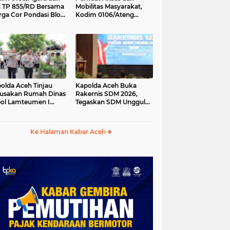
 TP 855/RD Bersama
Mobilitas Masyarakat,
ga Cor Pondasi Blok
Kodim 0106/Ateng
kur Jembatan
Dukung Pembangunan
tung di Ds. Lawe Ger
Jembatan Beton di
, Aceh Tenggara
Rusip Antara, Aceh
Tengah
olda Aceh Tinjau
Kapolda Aceh Buka
usakan Rumah Dinas
Rakernis SDM 2026,
ol Lamteumen I
Tegaskan SDM Unggul
bat Angin Kencang
Kunci Pelayanan Polri
ertai Hujan
yang Profesional dan
Humanis
Ke Halaman Kabar Aceh