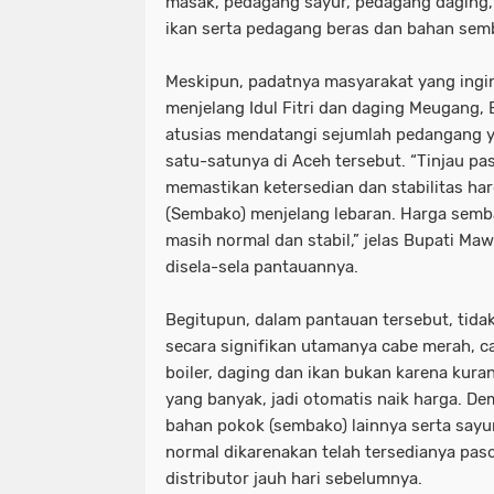
masak, pedagang sayur, pedagang daging
ikan serta pedagang beras dan bahan semb
Meskipun, padatnya masyarakat yang ing
menjelang Idul Fitri dan daging Meugang,
atusias mendatangi sejumlah pedangang y
satu-satunya di Aceh tersebut. “Tinjau pa
memastikan ketersedian dan stabilitas ha
(Sembako) menjelang lebaran. Harga semb
masih normal dan stabil,” jelas Bupati Ma
disela-sela pantauannya.
Begitupun, dalam pantauan tersebut, tidak
secara signifikan utamanya cabe merah, c
boiler, daging dan ikan bukan karena kur
yang banyak, jadi otomatis naik harga. De
bahan pokok (sembako) lainnya serta say
normal dikarenakan telah tersedianya paso
distributor jauh hari sebelumnya.