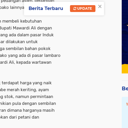
, pedangan ayam, pedangan
×
ako lainnya.
Berita Terbaru
UPDATE
in membeli kebutuhan
 Bupati Mawardi Ali dengan
ang ada dalam pasar Induk
sar dilakukan untuk
rga sembilan bahan pokok
ako yang ada di pasar lambaro
wardi Ali, kepada wartawan
 terdapat harga yang naik
Be
abe merah keriting, ayam
ang stok, namun permintaan
mikian pula dengan sembilan
uran dimana harganya masih
kan dari petani dan