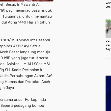
Yon
eh Besar, Ir Mawardi Ali
War
19) pagi meninjau pasar induk
Ang
Gan
r. Tujuannya, untuk memantau
Ger
Idul Adha 1440 Hijriah tahun
 0101/BS Kolonel Inf Hasandi
Kap
Ker
apolres AKBP Ayi Satria
Asp
 Aceh Besar langsung menuju
Aki
Dis
00 WIB yang juga turut serta
s, Asisten II M ALi SSos MSi,
q SH, Kadis Pertanian Ir
 Kadis Perhubungan Azhari AW
bag Humas dan Protokol Aceh
gin Jaya.
 bersama unsur Forkopimda
 Seperti pedagang bumbu