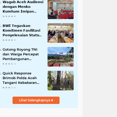
𝗪𝗮𝗴𝘂𝗯 𝗔𝗰𝗲𝗵 𝗔𝘂𝗱𝗶𝗲𝗻𝘀𝗶
𝗱𝗲𝗻𝗴𝗮𝗻 𝗠𝗲𝗻𝗸𝗼
𝗞𝘂𝗺𝗵𝗮𝗺 𝗜𝗺𝗶𝗽𝗮𝘀
𝗧𝗲𝗿𝗸𝗮𝗶𝘁 𝗦𝘁𝗮𝘁𝘂𝘀 𝗪𝗮𝗸𝗮𝗳
𝗕𝗹𝗮𝗻𝗴𝗽𝗮𝗱𝗮𝗻𝗴
𝗕𝗪𝗜 𝗧𝗲𝗴𝗮𝘀𝗸𝗮𝗻
𝗞𝗼𝗺𝗶𝘁𝗺𝗲𝗻 𝗙𝗮𝘀𝗶𝗹𝗶𝘁𝗮𝘀𝗶
𝗣𝗲𝗻𝘆𝗲𝗹𝗲𝘀𝗮𝗶𝗮𝗻 𝗦𝘁𝗮𝘁𝘂𝘀
𝗪𝗮𝗸𝗮𝗳 𝗕𝗹𝗮𝗻𝗴 𝗣𝗮𝗱𝗮𝗻𝗴
Gotong Royong TNI
dan Warga Percepat
Pembangunan
Jembatan Gantung
Perintis Kuta Ujung
Aceh Tenggara
Quick Response
Brimob Polda Aceh
Tangani Kebakaran
Hutan di Lembah
Seulawah
Lihat Selengkapnya