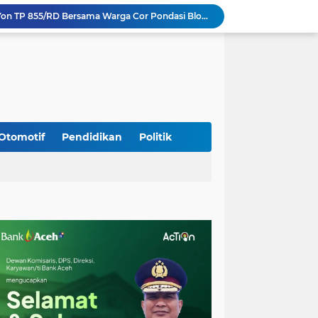
Kodim 0108/Agara dan Yon TP 855/RD Bersama Warga Cor Pondasi Blok Angkur Jembatan Gantung di Ds. Lawe Ger Ger, Aceh Tenggara
Perkuat Akses dan Mobilitas Masyarakat, Kodim 0106/Ateng Dukung Pembangunan Jembatan Beton di Rusip Antara, Aceh Tengah
Bupati Aceh Besar Perkuat Sinergi dengan Polres Demi Tingkatkan Pelayanan Masyarakat
Kapolda Aceh Tinjau Kerusakan Rumah Dinas Aspol Lamteumen I Akibat Angin Kencang Disertai Hujan
Kodim Kota Banda Aceh Gelar Sidang Usul Kenaikan Pangkat Bintara dan Tamtama Periode 1 April 2027
Kasdim 0101/Kota Banda Aceh Hadiri Apel Siaga Bencana Hydrometeorologi 2026, Perkuat Kesiapsiagaan Hadapi Ancaman Kekeringan
Koramil Seulimeum Hadiri Rapat Persiapan HUT Ke-81 Kemerdekaan RI Tingkat Kecamatan
Babinsa Jalin Komunikasi dengan Aparatur Gampong, Perkuat Sinergi Membangun Desa
Otomotif
Pendidikan
Politik
Babinsa Hadiri Rembuk Stunting, Perkuat Sinergi Wujudkan Generasi Sehat di Kuta Malaka
Program Daily Riding Impression Berlanjut, New Honda Vario EVO 160 Temani Mobilitas Harian Peserta