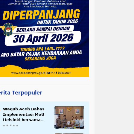
rita Terpopuler
𝗪𝗮𝗴𝘂𝗯 𝗔𝗰𝗲𝗵 𝗕𝗮𝗵𝗮𝘀
𝗜𝗺𝗽𝗹𝗲𝗺𝗲𝗻𝘁𝗮𝘀𝗶 𝗠𝗼𝗨
𝗛𝗲𝗹𝘀𝗶𝗻𝗸𝗶 𝗯𝗲𝗿𝘀𝗮𝗺𝗮
𝗦𝗲𝗸𝗿𝗲𝘁𝗮𝗿𝗶𝗮𝘁 𝗡𝗲𝗴𝗮𝗿𝗮