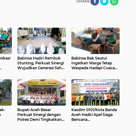
SHARE
nikasi
Babinsa Hadiri Rembuk
Babinsa Bak Seutui
Stunting, Perkuat Sinergi
Ingatkan Warga Tetap
Wujudkan Generasi Sehat
Waspada Hadapi Cuaca
n Desa
di Kuta Malaka
Tak Menentu
ak-
Bupati Aceh Besar
Kasdim 0101/Kota Banda
h
Perkuat Sinergi dengan
Aceh Hadiri Apel Siaga
Polres Demi Tingkatkan
Bencana
Pelayanan Masyarakat
Hydrometeorologi 2026,
Perkuat Kesiapsiagaan
Hadapi Ancaman