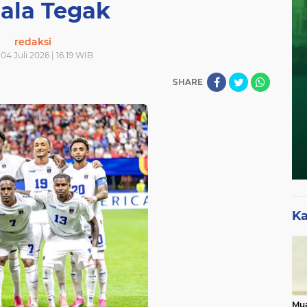
ala Tegak
redaksi
04 Juli 2026 | 16.19 WIB
SHARE
Ka
Mua