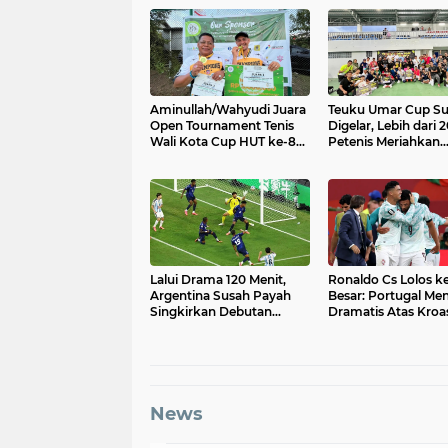
Aminullah/Wahyudi Juara
Teuku Umar Cup Su
Open Tournament Tenis
Digelar, Lebih dari 
Wali Kota Cup HUT ke-80
Petenis Meriahkan
TNI di Lhokseumawe
Turnamen di Banda
​Lalui Drama 120 Menit,
Ronaldo Cs Lolos ke
Argentina Susah Payah
Besar: Portugal Me
Singkirkan Debutan
Dramatis Atas Kroas
Tanjung Verde
Siap Jumpa Spanyo
News