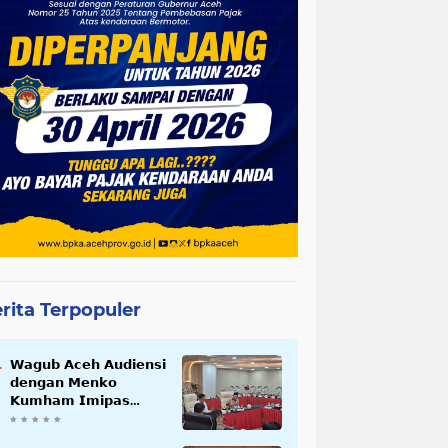
rita Terpopuler
𝗪𝗮𝗴𝘂𝗯 𝗔𝗰𝗲𝗵 𝗔𝘂𝗱𝗶𝗲𝗻𝘀𝗶
𝗱𝗲𝗻𝗴𝗮𝗻 𝗠𝗲𝗻𝗸𝗼
𝗞𝘂𝗺𝗵𝗮𝗺 𝗜𝗺𝗶𝗽𝗮𝘀
𝗧𝗲𝗿𝗸𝗮𝗶𝘁 𝗦𝘁𝗮𝘁𝘂𝘀 𝗪𝗮𝗸𝗮𝗳
𝗕𝗹𝗮𝗻𝗴𝗽𝗮𝗱𝗮𝗻𝗴