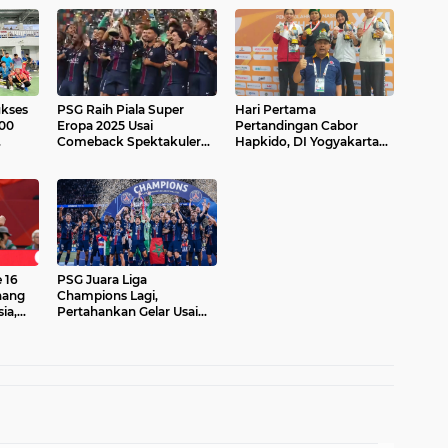
kses
PSG Raih Piala Super
Hari Pertama
200
Eropa 2025 Usai
Pertandingan Cabor
Comeback Spektakuler
Hapkido, DI Yogyakarta
 Aceh
Atas Tottenham
Raih Tiga Medali Emas
 16
PSG Juara Liga
nang
Champions Lagi,
ia,
Pertahankan Gelar Usai
l
Tekuk Arsenal Lewat Adu
Penalti