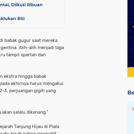
tai, Diikuti Ribuan
aklukan BSI
 di babak gugur saat mereka
entina. Alih-alih menjadi laga
tru tampil spartan dan
n ekstra hingga babak
pada akhirnya harus mengakui
2-3, perjuangan gigih yang
Be
g akan selalu dikenang."
ejarah Tanjung Hijau di Piala
satu kisah paling inspiratif