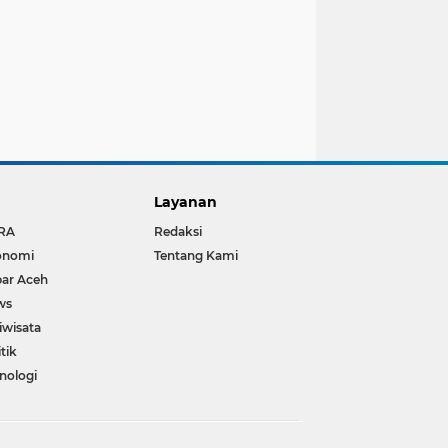
Layanan
RA
Redaksi
onomi
Tentang Kami
ar Aceh
ws
iwisata
itik
nologi