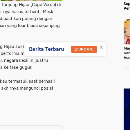
Sep
Tanjung Hijau (Cape Verde) di
Pem
rnya harus terhenti. Meski
Ace
 dipastikan pulang dengan
an yang luar biasa sepanjang
×
ng Hijau sukses mencuri
Mer
Berita Terbaru
UPDATE
t performa mereka yang
Kem
Ace
 negara kecil ini justru
Mem
s ke fase gugur.
da
kau termasuk saat berhasil
 akhirnya mengunci posisi