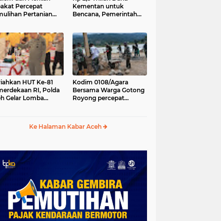
akat Percepat
Kementan untuk
ulihan Pertanian
Bencana, Pemerintah
h Pascabencana
Aceh kelola Rp 9,7 M
iahkan HUT Ke-81
Kodim 0108/Agara
erdekaan RI, Polda
Bersama Warga Gotong
h Gelar Lomba
Royong percepat
asak Nasi Goreng
pembangunan
n Aneka Minuman
Jembatan Gantung di
Desa Gulo Aceh
Ke Halaman Kabar Aceh
Tenggara