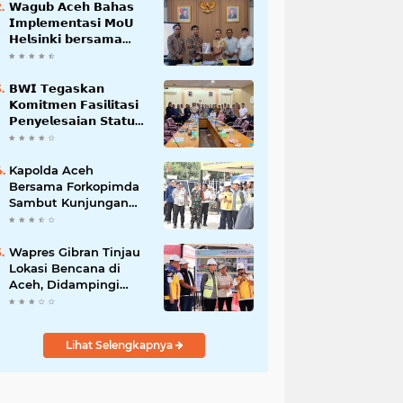
𝗪𝗮𝗴𝘂𝗯 𝗔𝗰𝗲𝗵 𝗕𝗮𝗵𝗮𝘀
𝗜𝗺𝗽𝗹𝗲𝗺𝗲𝗻𝘁𝗮𝘀𝗶 𝗠𝗼𝗨
𝗛𝗲𝗹𝘀𝗶𝗻𝗸𝗶 𝗯𝗲𝗿𝘀𝗮𝗺𝗮
𝗦𝗲𝗸𝗿𝗲𝘁𝗮𝗿𝗶𝗮𝘁 𝗡𝗲𝗴𝗮𝗿𝗮
𝗕𝗪𝗜 𝗧𝗲𝗴𝗮𝘀𝗸𝗮𝗻
𝗞𝗼𝗺𝗶𝘁𝗺𝗲𝗻 𝗙𝗮𝘀𝗶𝗹𝗶𝘁𝗮𝘀𝗶
𝗣𝗲𝗻𝘆𝗲𝗹𝗲𝘀𝗮𝗶𝗮𝗻 𝗦𝘁𝗮𝘁𝘂𝘀
𝗪𝗮𝗸𝗮𝗳 𝗕𝗹𝗮𝗻𝗴 𝗣𝗮𝗱𝗮𝗻𝗴
Kapolda Aceh
Bersama Forkopimda
Sambut Kunjungan
Kerja Wakil Presiden
RI di Kabupaten
Bireuen
Wapres Gibran Tinjau
Lokasi Bencana di
Aceh, Didampingi
Wagub Dek Fadh
Lihat Selengkapnya