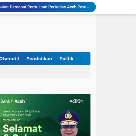
Rp 2,5 Triliun Dana Kementan untuk Bencana, Pemerintah Aceh kelola Rp 9,7 M
Meriahkan HUT Ke-81 Kemerdekaan RI, Polda Aceh Gelar Lomba Memasak Nasi Goreng dan Aneka Minuman
Babinsa Simpang Tiga Monitoring Harga Sembako, Pastikan Stabilitas dan Ketersediaan Bahan Pokok
Babinsa Lembah Seulawah Perkuat Sinergi dengan Tenaga Pendidik, Tekankan Pencegahan Kenakalan Remaja dan Bahaya Narkoba
Perkuat Kamtibmas, Babinsa Kuta Cot Glie Aktif Komsos Ajak Warga Jaga Ketertiban Desa
Kodim 0108/Agara Bersama Warga Gotong Royong percepat pembangunan Jembatan Gantung di Desa Gulo Aceh Tenggara
Babinsa Sukamakmur Tanamkan Semangat Belajar, Hadir Langsung di SMAN 1 untuk Motivasi Siswa
Jaga Stabilitas Wilayah, Koramil Montasik Intensifkan Patroli Keamanan di Desa Binaan
Otomotif
Pendidikan
Politik
Kodim 0108/Agara terus kebut pembangunan jembatan Gantung di Ds. Kumbang Jaya, Aceh Tenggara
Mualem dan Mentan Sepakat Percepat Pemulihan Pertanian Aceh Pascabencana