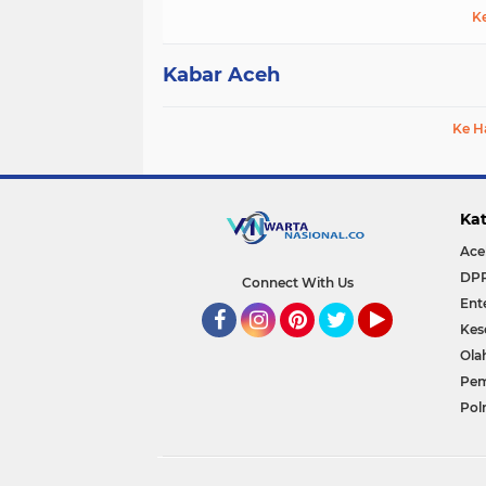
K
Kabar Aceh
Ke H
Kat
Ace
DP
Connect With Us
Ent
Kes
Facebook
Instagram
Pinterest
Twitter
YouTube
Ola
Pem
Polr