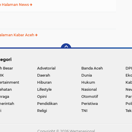
e Halaman News
alaman Kabar Aceh
egori
h Besar
Advetorial
Banda Aceh
DP
RK
Daerah
Dunia
Ek
ertainment
Hiburan
Hukum
Kab
ehatan
Lifestyle
Nasional
Ne
hraga
Opini
Otomotif
Par
erintah
Pendidikan
Peristiwa
Pol
i
Religi
TNI
Tek
Copyright ©
2026 Wartanasional