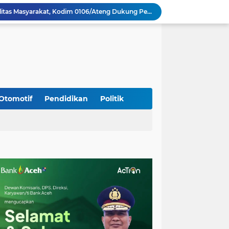
Perkuat Akses dan Mobilitas Masyarakat, Kodim 0106/Ateng Dukung Pembangunan Jembatan Beton di Rusip Antara, Aceh Tengah
Bupati Aceh Besar Perkuat Sinergi dengan Polres Demi Tingkatkan Pelayanan Masyarakat
Kapolda Aceh Tinjau Kerusakan Rumah Dinas Aspol Lamteumen I Akibat Angin Kencang Disertai Hujan
Kodim Kota Banda Aceh Gelar Sidang Usul Kenaikan Pangkat Bintara dan Tamtama Periode 1 April 2027
Kasdim 0101/Kota Banda Aceh Hadiri Apel Siaga Bencana Hydrometeorologi 2026, Perkuat Kesiapsiagaan Hadapi Ancaman Kekeringan
Kapolda Aceh Bersama Forkopimda Sambut Kunjungan Kerja Wakil Presiden RI di Kabupaten Bireuen
Kodim 0108/Agara dan Warga Warnai Tahap Akhir Pembangunan Jembatan Gantung di Ketambe Aceh Tenggara
Wapres Gibran Tinjau Lokasi Bencana di Aceh, Didampingi Wagub Dek Fadh
Otomotif
Pendidikan
Politik
Program Daily Riding Impression Berlanjut, New Honda Vario EVO 160 Temani Mobilitas Harian Peserta
Kodim 0108/Agara dan Yon TP 855/RD Bersama Warga Cor Pondasi Blok Angkur Jembatan Gantung di Ds. Lawe Ger Ger, Aceh Tenggara