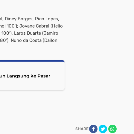
l, Diney Borges, Pico Lopes,
ol 100′); Jovane Cabral (Helio
 100′), Laros Duarte (Jamiro
80′); Nuno da Costa (Dailon
un Langsung ke Pasar
SHARE