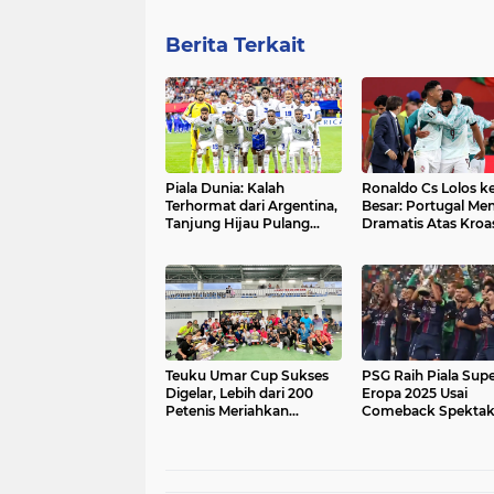
Berita Terkait
Piala Dunia: Kalah
Ronaldo Cs Lolos ke
Terhormat dari Argentina,
Besar: Portugal Me
Tanjung Hijau Pulang
Dramatis Atas Kroas
dengan Kepala Tegak
Siap Jumpa Spanyo
Teuku Umar Cup Sukses
PSG Raih Piala Sup
Digelar, Lebih dari 200
Eropa 2025 Usai
Petenis Meriahkan
Comeback Spektak
Turnamen di Banda Aceh
Atas Tottenham