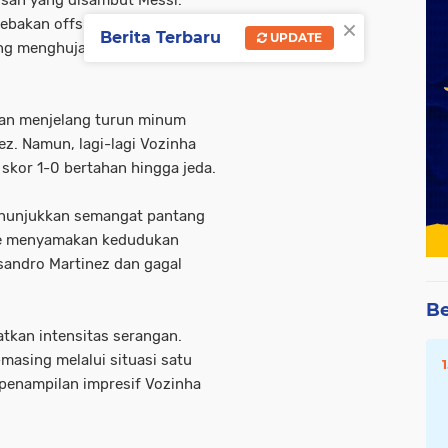
san yang disambut Messi.
×
 jebakan offside sebelum
Berita Terbaru
UPDATE
ang menghujam pojok kanan
an menjelang turun minum
z. Namun, lagi-lagi Vozinha
skor 1-0 bertahan hingga jeda.
enunjukkan semangat pantang
te menyamakan kedudukan
isandro Martinez dan gagal
Be
tkan intensitas serangan.
masing melalui situasi satu
penampilan impresif Vozinha