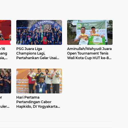
 16
PSG Juara Liga
Aminullah/Wahyudi Juara
nang
Champions Lagi,
Open Tournament Tenis
ia,
Pertahankan Gelar Usai
Wali Kota Cup HUT ke-80
l
Tekuk Arsenal Lewat Adu
TNI di Lhokseumawe
Penalti
er
Hari Pertama
Pertandingan Cabor
uler
Hapkido, DI Yogyakarta
Raih Tiga Medali Emas