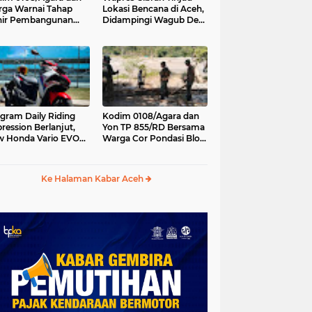
ga Warnai Tahap
Lokasi Bencana di Aceh,
hir Pembangunan
Didampingi Wagub Dek
batan Gantung di
Fadh
ambe Aceh Tenggara
gram Daily Riding
Kodim 0108/Agara dan
ression Berlanjut,
Yon TP 855/RD Bersama
 Honda Vario EVO
Warga Cor Pondasi Blok
 Temani Mobilitas
Angkur Jembatan
ian Peserta
Gantung di Ds. Lawe Ger
Ger, Aceh Tenggara
Ke Halaman Kabar Aceh