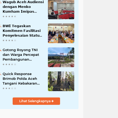
𝗪𝗮𝗴𝘂𝗯 𝗔𝗰𝗲𝗵 𝗔𝘂𝗱𝗶𝗲𝗻𝘀𝗶
𝗱𝗲𝗻𝗴𝗮𝗻 𝗠𝗲𝗻𝗸𝗼
𝗞𝘂𝗺𝗵𝗮𝗺 𝗜𝗺𝗶𝗽𝗮𝘀
𝗧𝗲𝗿𝗸𝗮𝗶𝘁 𝗦𝘁𝗮𝘁𝘂𝘀 𝗪𝗮𝗸𝗮𝗳
𝗕𝗹𝗮𝗻𝗴𝗽𝗮𝗱𝗮𝗻𝗴
𝗕𝗪𝗜 𝗧𝗲𝗴𝗮𝘀𝗸𝗮𝗻
𝗞𝗼𝗺𝗶𝘁𝗺𝗲𝗻 𝗙𝗮𝘀𝗶𝗹𝗶𝘁𝗮𝘀𝗶
𝗣𝗲𝗻𝘆𝗲𝗹𝗲𝘀𝗮𝗶𝗮𝗻 𝗦𝘁𝗮𝘁𝘂𝘀
𝗪𝗮𝗸𝗮𝗳 𝗕𝗹𝗮𝗻𝗴 𝗣𝗮𝗱𝗮𝗻𝗴
Gotong Royong TNI
dan Warga Percepat
Pembangunan
Jembatan Gantung
Perintis Kuta Ujung
Aceh Tenggara
Quick Response
Brimob Polda Aceh
Tangani Kebakaran
Hutan di Lembah
Seulawah
Lihat Selengkapnya