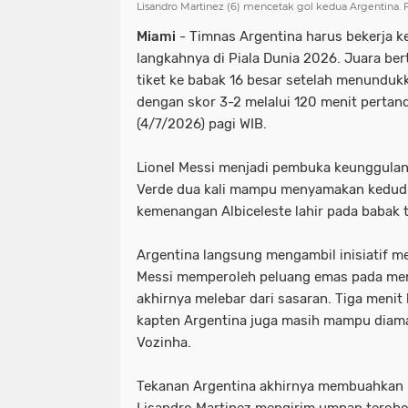
Lisandro Martinez (6) mencetak gol kedua Argentina
Miami
- Timnas Argentina harus bekerja 
langkahnya di Piala Dunia 2026. Juara be
tiket ke babak 16 besar setelah menunduk
dengan skor 3-2 melalui 120 menit pertan
(4/7/2026) pagi WIB.
Lionel Messi menjadi pembuka keunggulan 
Verde dua kali mampu menyamakan kedud
kemenangan Albiceleste lahir pada babak
Argentina langsung mengambil inisiatif m
Messi memperoleh peluang emas pada men
akhirnya melebar dari sasaran. Tiga menit
kapten Argentina juga masih mampu dia
Vozinha.
Tekanan Argentina akhirnya membuahkan h