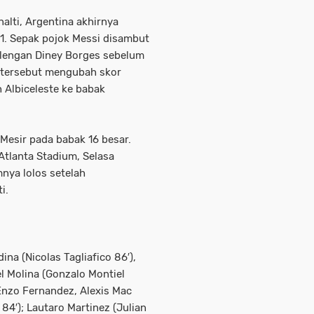
alti, Argentina akhirnya
. Sepak pojok Messi disambut
lengan Diney Borges sebelum
 tersebut mengubah skor
 Albiceleste ke babak
Mesir pada babak 16 besar.
Atlanta Stadium, Selasa
nya lolos setelah
i.
na (Nicolas Tagliafico 86′),
l Molina (Gonzalo Montiel
 Enzo Fernandez, Alexis Mac
 84′); Lautaro Martinez (Julian