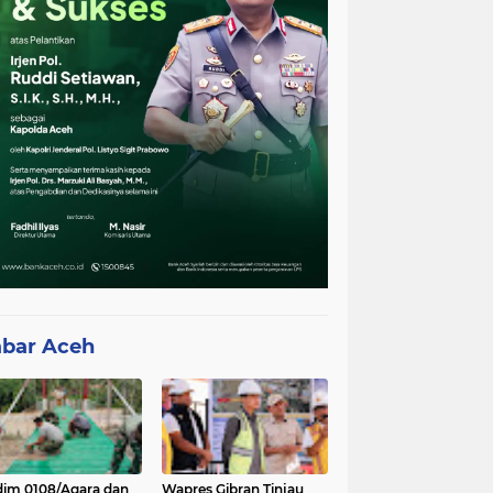
bar Aceh
im 0108/Agara dan
Wapres Gibran Tinjau