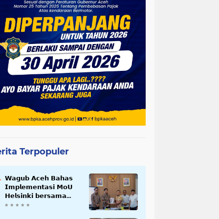
rita Terpopuler
𝗪𝗮𝗴𝘂𝗯 𝗔𝗰𝗲𝗵 𝗕𝗮𝗵𝗮𝘀
𝗜𝗺𝗽𝗹𝗲𝗺𝗲𝗻𝘁𝗮𝘀𝗶 𝗠𝗼𝗨
𝗛𝗲𝗹𝘀𝗶𝗻𝗸𝗶 𝗯𝗲𝗿𝘀𝗮𝗺𝗮
𝗦𝗲𝗸𝗿𝗲𝘁𝗮𝗿𝗶𝗮𝘁 𝗡𝗲𝗴𝗮𝗿𝗮