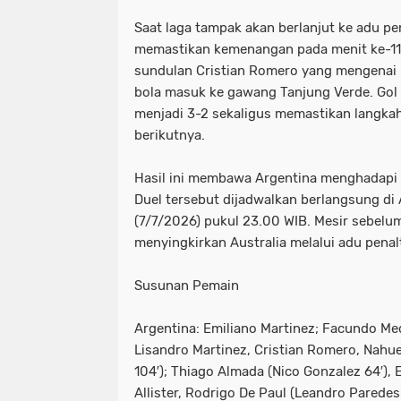
Saat laga tampak akan berlanjut ke adu pen
memastikan kemenangan pada menit ke-111
sundulan Cristian Romero yang mengenai 
bola masuk ke gawang Tanjung Verde. Gol
menjadi 3-2 sekaligus memastikan langkah
berikutnya.
Hasil ini membawa Argentina menghadapi 
Duel tersebut dijadwalkan berlangsung di 
(7/7/2026) pukul 23.00 WIB. Mesir sebelum
menyingkirkan Australia melalui adu penalt
Susunan Pemain
Argentina: Emiliano Martinez; Facundo Medi
Lisandro Martinez, Cristian Romero, Nahue
104′); Thiago Almada (Nico Gonzalez 64′),
Allister, Rodrigo De Paul (Leandro Paredes