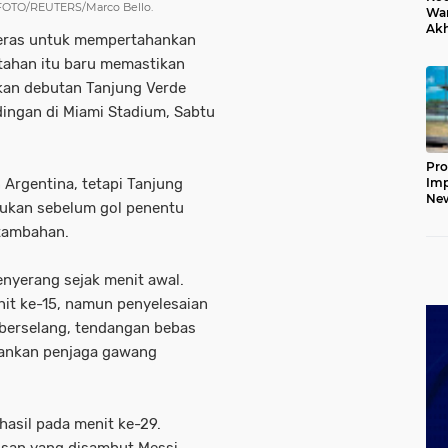
. FOTO/REUTERS/Marco Bello.
War
Ak
keras untuk mempertahankan
Jem
Ket
rtahan itu baru memastikan
kan debutan Tanjung Verde
dingan di Miami Stadium, Sabtu
Pro
Argentina, tetapi Tanjung
Imp
New
ukan sebelum gol penentu
160
 tambahan.
Har
enyerang sejak menit awal.
it ke-15, namun penyelesaian
 berselang, tendangan bebas
mankan penjaga gawang
asil pada menit ke-29.