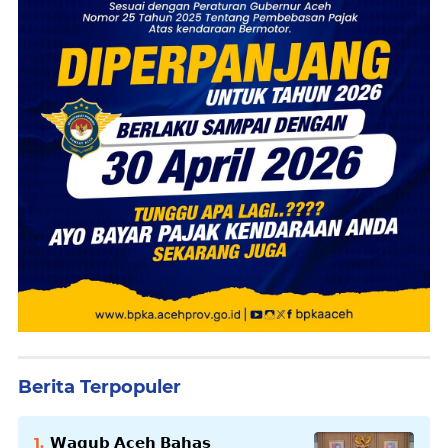
Berita Terpopuler
𝗪𝗮𝗴𝘂𝗯 𝗔𝗰𝗲𝗵 𝗕𝗮𝗵𝗮𝘀