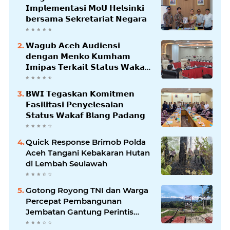
𝗜𝗺𝗽𝗹𝗲𝗺𝗲𝗻𝘁𝗮𝘀𝗶 𝗠𝗼𝗨 𝗛𝗲𝗹𝘀𝗶𝗻𝗸𝗶
𝗯𝗲𝗿𝘀𝗮𝗺𝗮 𝗦𝗲𝗸𝗿𝗲𝘁𝗮𝗿𝗶𝗮𝘁 𝗡𝗲𝗴𝗮𝗿𝗮
𝗪𝗮𝗴𝘂𝗯 𝗔𝗰𝗲𝗵 𝗔𝘂𝗱𝗶𝗲𝗻𝘀𝗶
𝗱𝗲𝗻𝗴𝗮𝗻 𝗠𝗲𝗻𝗸𝗼 𝗞𝘂𝗺𝗵𝗮𝗺
𝗜𝗺𝗶𝗽𝗮𝘀 𝗧𝗲𝗿𝗸𝗮𝗶𝘁 𝗦𝘁𝗮𝘁𝘂𝘀 𝗪𝗮𝗸𝗮𝗳
𝗕𝗹𝗮𝗻𝗴𝗽𝗮𝗱𝗮𝗻𝗴
𝗕𝗪𝗜 𝗧𝗲𝗴𝗮𝘀𝗸𝗮𝗻 𝗞𝗼𝗺𝗶𝘁𝗺𝗲𝗻
𝗙𝗮𝘀𝗶𝗹𝗶𝘁𝗮𝘀𝗶 𝗣𝗲𝗻𝘆𝗲𝗹𝗲𝘀𝗮𝗶𝗮𝗻
𝗦𝘁𝗮𝘁𝘂𝘀 𝗪𝗮𝗸𝗮𝗳 𝗕𝗹𝗮𝗻𝗴 𝗣𝗮𝗱𝗮𝗻𝗴
Quick Response Brimob Polda
Aceh Tangani Kebakaran Hutan
di Lembah Seulawah
Gotong Royong TNI dan Warga
Percepat Pembangunan
Jembatan Gantung Perintis
Kuta Ujung Aceh Tenggara