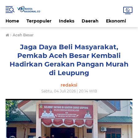
Home
Terpopuler
Indeks
Daerah
Ekonomi
H
›
Aceh Besar
Jaga Daya Beli Masyarakat,
Pemkab Aceh Besar Kembali
Hadirkan Gerakan Pangan Murah
di Leupung
redaksi
Sabtu, 04 Juli 2026 | 20.14 WIB