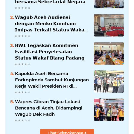
𝗯𝗲𝗿𝘀𝗮𝗺𝗮 𝗦𝗲𝗸𝗿𝗲𝘁𝗮𝗿𝗶𝗮𝘁 𝗡𝗲𝗴𝗮𝗿𝗮
𝗪𝗮𝗴𝘂𝗯 𝗔𝗰𝗲𝗵 𝗔𝘂𝗱𝗶𝗲𝗻𝘀𝗶
𝗱𝗲𝗻𝗴𝗮𝗻 𝗠𝗲𝗻𝗸𝗼 𝗞𝘂𝗺𝗵𝗮𝗺
𝗜𝗺𝗶𝗽𝗮𝘀 𝗧𝗲𝗿𝗸𝗮𝗶𝘁 𝗦𝘁𝗮𝘁𝘂𝘀 𝗪𝗮𝗸𝗮𝗳
𝗕𝗹𝗮𝗻𝗴𝗽𝗮𝗱𝗮𝗻𝗴
𝗕𝗪𝗜 𝗧𝗲𝗴𝗮𝘀𝗸𝗮𝗻 𝗞𝗼𝗺𝗶𝘁𝗺𝗲𝗻
𝗙𝗮𝘀𝗶𝗹𝗶𝘁𝗮𝘀𝗶 𝗣𝗲𝗻𝘆𝗲𝗹𝗲𝘀𝗮𝗶𝗮𝗻
𝗦𝘁𝗮𝘁𝘂𝘀 𝗪𝗮𝗸𝗮𝗳 𝗕𝗹𝗮𝗻𝗴 𝗣𝗮𝗱𝗮𝗻𝗴
Kapolda Aceh Bersama
Forkopimda Sambut Kunjungan
Kerja Wakil Presiden RI di
Kabupaten Bireuen
Wapres Gibran Tinjau Lokasi
Bencana di Aceh, Didampingi
Wagub Dek Fadh
Lihat Selengkapnya