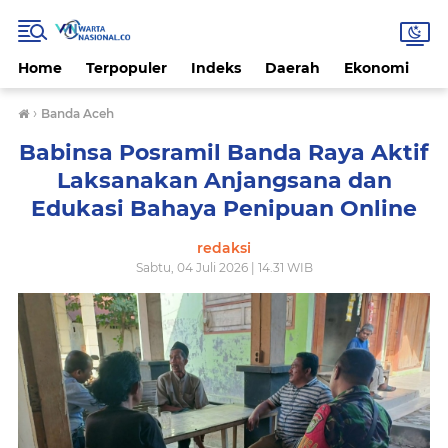
Home
Terpopuler
Indeks
Daerah
Ekonomi
H
›
Banda Aceh
Babinsa Posramil Banda Raya Aktif
Laksanakan Anjangsana dan
Edukasi Bahaya Penipuan Online
redaksi
Sabtu, 04 Juli 2026 | 14.31 WIB