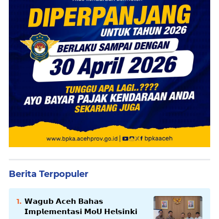
Berita Terpopuler
𝗪𝗮𝗴𝘂𝗯 𝗔𝗰𝗲𝗵 𝗕𝗮𝗵𝗮𝘀
𝗜𝗺𝗽𝗹𝗲𝗺𝗲𝗻𝘁𝗮𝘀𝗶 𝗠𝗼𝗨 𝗛𝗲𝗹𝘀𝗶𝗻𝗸𝗶