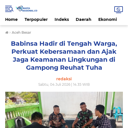
Home
Terpopuler
Indeks
Daerah
Ekonomi
H
›
Aceh Besar
Babinsa Hadir di Tengah Warga,
Perkuat Kebersamaan dan Ajak
Jaga Keamanan Lingkungan di
Gampong Reuhat Tuha
redaksi
Sabtu, 04 Juli 2026 | 14.35 WIB