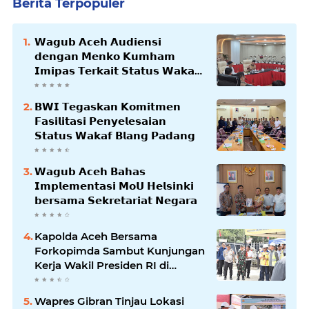
Berita Terpopuler
𝗪𝗮𝗴𝘂𝗯 𝗔𝗰𝗲𝗵 𝗔𝘂𝗱𝗶𝗲𝗻𝘀𝗶
𝗱𝗲𝗻𝗴𝗮𝗻 𝗠𝗲𝗻𝗸𝗼 𝗞𝘂𝗺𝗵𝗮𝗺
𝗜𝗺𝗶𝗽𝗮𝘀 𝗧𝗲𝗿𝗸𝗮𝗶𝘁 𝗦𝘁𝗮𝘁𝘂𝘀 𝗪𝗮𝗸𝗮𝗳
𝗕𝗹𝗮𝗻𝗴𝗽𝗮𝗱𝗮𝗻𝗴
𝗕𝗪𝗜 𝗧𝗲𝗴𝗮𝘀𝗸𝗮𝗻 𝗞𝗼𝗺𝗶𝘁𝗺𝗲𝗻
𝗙𝗮𝘀𝗶𝗹𝗶𝘁𝗮𝘀𝗶 𝗣𝗲𝗻𝘆𝗲𝗹𝗲𝘀𝗮𝗶𝗮𝗻
𝗦𝘁𝗮𝘁𝘂𝘀 𝗪𝗮𝗸𝗮𝗳 𝗕𝗹𝗮𝗻𝗴 𝗣𝗮𝗱𝗮𝗻𝗴
𝗪𝗮𝗴𝘂𝗯 𝗔𝗰𝗲𝗵 𝗕𝗮𝗵𝗮𝘀
𝗜𝗺𝗽𝗹𝗲𝗺𝗲𝗻𝘁𝗮𝘀𝗶 𝗠𝗼𝗨 𝗛𝗲𝗹𝘀𝗶𝗻𝗸𝗶
𝗯𝗲𝗿𝘀𝗮𝗺𝗮 𝗦𝗲𝗸𝗿𝗲𝘁𝗮𝗿𝗶𝗮𝘁 𝗡𝗲𝗴𝗮𝗿𝗮
Kapolda Aceh Bersama
Forkopimda Sambut Kunjungan
Kerja Wakil Presiden RI di
Kabupaten Bireuen
Wapres Gibran Tinjau Lokasi