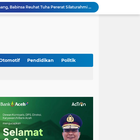
Sambangi Pedagang Pinang, Babinsa Reuhat Tuha Pererat Silaturahmi dengan Warga
Jalin Keakraban dengan Warga, Babinsa Leung Ie Perkuat Komunikasi di Wilayah Binaan
Hadiri Persami di Buengcala, Danramil Kuta Baro Dorong Semangat Kebersamaan Generasi Muda
Rumah Warga Diterpa Angin Kencang, Babinsa Meunasah Lhok Dampingi Penyaluran Bantuan Masa Panik
Sambut HUT ke-81 RI, Koramil Lhoong Bersama Warga Gotong Royong Bersihkan Lingkungan
Kodim 0108/Agara mulai pasang Papan Lantai Jembatan Gantung di Kuta Ujung Agara
Kodim 0108/Agara terus kebut pembangunan jembatan Gantung di Ds. Kumbang Jaya, Aceh Tenggara
Mualem dan Mentan Sepakat Percepat Pemulihan Pertanian Aceh Pascabencana
Otomotif
Pendidikan
Politik
Rp 2,5 Triliun Dana Kementan untuk Bencana, Pemerintah Aceh kelola Rp 9,7 M
Progres Pembangunan Capai 51 Persen, TNI dan Warga Kebutan Pengecoran Lantai Jembatan di Bunga Melur