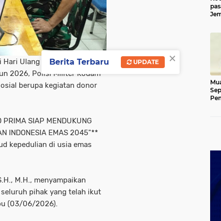
pas
Jem
Kut
×
Hari Ulang Tahun (HUT) Polisi
Berita Terbaru
UPDATE
un 2026, Polisi Militer Kodam
Mua
osial berupa kegiatan donor
Sep
Pem
Ace
AD PRIMA SIAP MENDUKUNG
N INDONESIA EMAS 2045"**
ud kepedulian di usia emas
S.H., M.H., menyampaikan
seluruh pihak yang telah ikut
bu (03/06/2026).