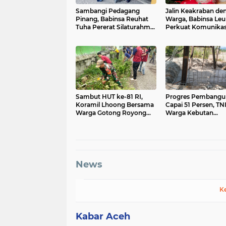
Sambangi Pedagang
Jalin Keakraban de
Pinang, Babinsa Reuhat
Warga, Babinsa Leu
Tuha Pererat Silaturahmi
Perkuat Komunikasi
dengan Warga
Wilayah Binaan
Sambut HUT ke-81 RI,
Progres Pembangu
Koramil Lhoong Bersama
Capai 51 Persen, TN
Warga Gotong Royong
Warga Kebutan
Bersihkan Lingkungan
Pengecoran Lantai
Jembatan di Bunga
News
K
Kabar Aceh