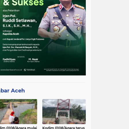
bar Aceh
im 0108/Agara mulai
Kodim 0108/Agara terus