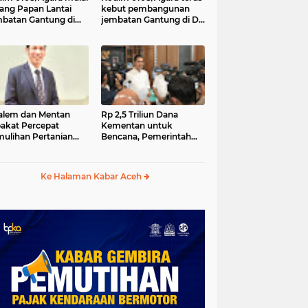
ang Papan Lantai
kebut pembangunan
batan Gantung di
jembatan Gantung di Ds.
a Ujung Agara
Kumbang Jaya, Aceh
Tenggara
lem dan Mentan
Rp 2,5 Triliun Dana
akat Percepat
Kementan untuk
ulihan Pertanian
Bencana, Pemerintah
h Pascabencana
Aceh kelola Rp 9,7 M
Ke Halaman Kabar Aceh