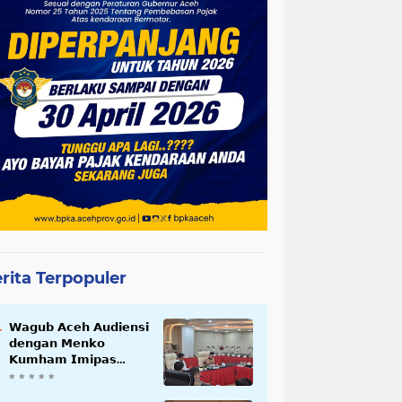
rita Terpopuler
𝗪𝗮𝗴𝘂𝗯 𝗔𝗰𝗲𝗵 𝗔𝘂𝗱𝗶𝗲𝗻𝘀𝗶
𝗱𝗲𝗻𝗴𝗮𝗻 𝗠𝗲𝗻𝗸𝗼
𝗞𝘂𝗺𝗵𝗮𝗺 𝗜𝗺𝗶𝗽𝗮𝘀
𝗧𝗲𝗿𝗸𝗮𝗶𝘁 𝗦𝘁𝗮𝘁𝘂𝘀 𝗪𝗮𝗸𝗮𝗳
𝗕𝗹𝗮𝗻𝗴𝗽𝗮𝗱𝗮𝗻𝗴