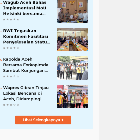
𝗪𝗮𝗴𝘂𝗯 𝗔𝗰𝗲𝗵 𝗕𝗮𝗵𝗮𝘀
𝗜𝗺𝗽𝗹𝗲𝗺𝗲𝗻𝘁𝗮𝘀𝗶 𝗠𝗼𝗨
𝗛𝗲𝗹𝘀𝗶𝗻𝗸𝗶 𝗯𝗲𝗿𝘀𝗮𝗺𝗮
𝗦𝗲𝗸𝗿𝗲𝘁𝗮𝗿𝗶𝗮𝘁 𝗡𝗲𝗴𝗮𝗿𝗮
𝗕𝗪𝗜 𝗧𝗲𝗴𝗮𝘀𝗸𝗮𝗻
𝗞𝗼𝗺𝗶𝘁𝗺𝗲𝗻 𝗙𝗮𝘀𝗶𝗹𝗶𝘁𝗮𝘀𝗶
𝗣𝗲𝗻𝘆𝗲𝗹𝗲𝘀𝗮𝗶𝗮𝗻 𝗦𝘁𝗮𝘁𝘂𝘀
𝗪𝗮𝗸𝗮𝗳 𝗕𝗹𝗮𝗻𝗴 𝗣𝗮𝗱𝗮𝗻𝗴
Kapolda Aceh
Bersama Forkopimda
Sambut Kunjungan
Kerja Wakil Presiden
RI di Kabupaten
Bireuen
Wapres Gibran Tinjau
Lokasi Bencana di
Aceh, Didampingi
Wagub Dek Fadh
Lihat Selengkapnya