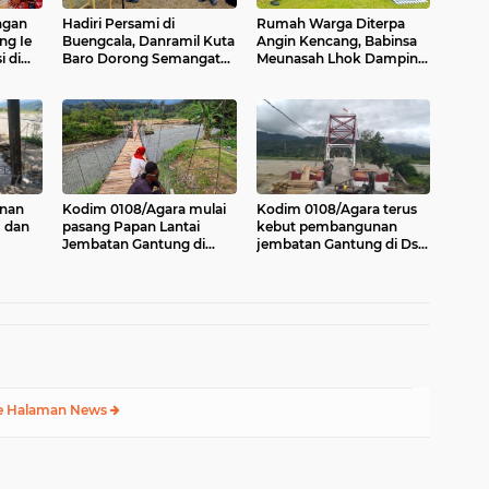
ngan
Hadiri Persami di
Rumah Warga Diterpa
ng Ie
Buengcala, Danramil Kuta
Angin Kencang, Babinsa
 di
Baro Dorong Semangat
Meunasah Lhok Dampingi
Kebersamaan Generasi
Penyaluran Bantuan Masa
Muda
Panik
nan
Kodim 0108/Agara mulai
Kodim 0108/Agara terus
I dan
pasang Papan Lantai
kebut pembangunan
Jembatan Gantung di
jembatan Gantung di Ds.
Kuta Ujung Agara
Kumbang Jaya, Aceh
 Melur
Tenggara
e Halaman News