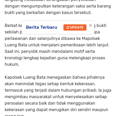
dengan mengumpulkan keterangan saksi serta barang
bukti yang berkaitan dengan kasus tersebut.
×
Berkat kerja cepat petugas, pelaku dan barang bukti
Berita Terbaru
UPDATE
sebilah pisau kerambit berhasil diamankan tanpa
perlawanan dan selanjutnya dibawa ke Mapolsek
Lueng Bata untuk menjalani pemeriksaan lebih lanjut.
Saat ini, penyidik masih mendalami motif serta
kronologi lengkap kejadian guna melengkapi proses
hukum.
Kapolsek Lueng Bata menegaskan bahwa pihaknya
akan menindak tegas setiap bentuk kekerasan,
termasuk yang terjadi dalam hubungan pribadi. Ia juga
mengimbau masyarakat untuk menyelesaikan setiap
persoalan secara baik dan tidak menggunakan
kekerasan yang dapat merugikan diri sendiri maupun