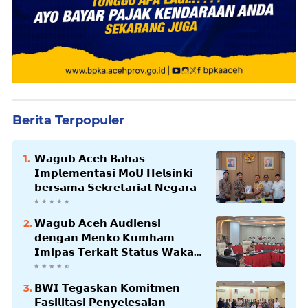
Berita Terpopuler
𝗪𝗮𝗴𝘂𝗯 𝗔𝗰𝗲𝗵 𝗕𝗮𝗵𝗮𝘀
𝗜𝗺𝗽𝗹𝗲𝗺𝗲𝗻𝘁𝗮𝘀𝗶 𝗠𝗼𝗨 𝗛𝗲𝗹𝘀𝗶𝗻𝗸𝗶
𝗯𝗲𝗿𝘀𝗮𝗺𝗮 𝗦𝗲𝗸𝗿𝗲𝘁𝗮𝗿𝗶𝗮𝘁 𝗡𝗲𝗴𝗮𝗿𝗮
𝗪𝗮𝗴𝘂𝗯 𝗔𝗰𝗲𝗵 𝗔𝘂𝗱𝗶𝗲𝗻𝘀𝗶
𝗱𝗲𝗻𝗴𝗮𝗻 𝗠𝗲𝗻𝗸𝗼 𝗞𝘂𝗺𝗵𝗮𝗺
𝗜𝗺𝗶𝗽𝗮𝘀 𝗧𝗲𝗿𝗸𝗮𝗶𝘁 𝗦𝘁𝗮𝘁𝘂𝘀 𝗪𝗮𝗸𝗮𝗳
𝗕𝗹𝗮𝗻𝗴𝗽𝗮𝗱𝗮𝗻𝗴
𝗕𝗪𝗜 𝗧𝗲𝗴𝗮𝘀𝗸𝗮𝗻 𝗞𝗼𝗺𝗶𝘁𝗺𝗲𝗻
𝗙𝗮𝘀𝗶𝗹𝗶𝘁𝗮𝘀𝗶 𝗣𝗲𝗻𝘆𝗲𝗹𝗲𝘀𝗮𝗶𝗮𝗻