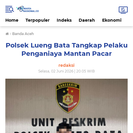
Home
Terpopuler
Indeks
Daerah
Ekonomi
H
›
Banda Aceh
Polsek Lueng Bata Tangkap Pelaku
Penganiaya Mantan Pacar
redaksi
Selasa, 02 Juni 2026 | 20.05 WIB