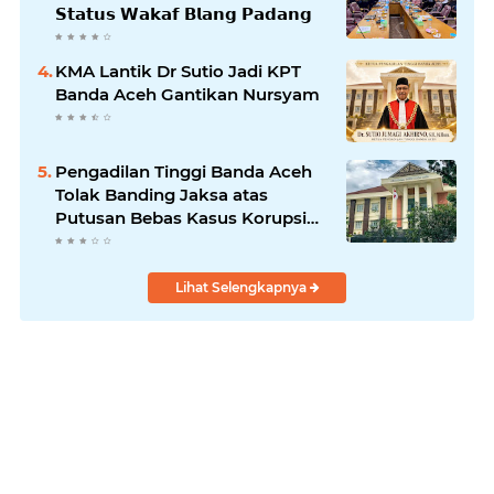
𝗦𝘁𝗮𝘁𝘂𝘀 𝗪𝗮𝗸𝗮𝗳 𝗕𝗹𝗮𝗻𝗴 𝗣𝗮𝗱𝗮𝗻𝗴
KMA Lantik Dr Sutio Jadi KPT
Banda Aceh Gantikan Nursyam
Pengadilan Tinggi Banda Aceh
Tolak Banding Jaksa atas
Putusan Bebas Kasus Korupsi
Wastafel
Lihat Selengkapnya