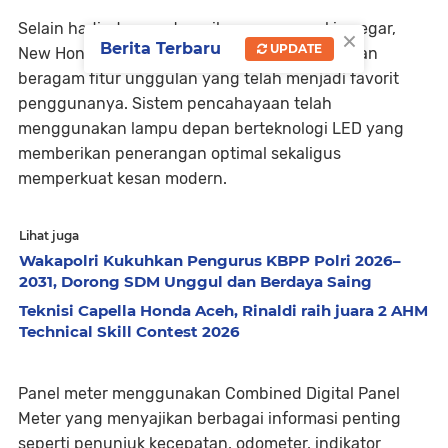
Selain hadir dengan tampilan yang semakin segar,
×
Berita Terbaru
UPDATE
New Honda BeAT Series tetap mempertahankan
beragam fitur unggulan yang telah menjadi favorit
penggunanya. Sistem pencahayaan telah
menggunakan lampu depan berteknologi LED yang
memberikan penerangan optimal sekaligus
memperkuat kesan modern.
Lihat juga
Wakapolri Kukuhkan Pengurus KBPP Polri 2026–
2031, Dorong SDM Unggul dan Berdaya Saing
Teknisi Capella Honda Aceh, Rinaldi raih juara 2 AHM
Technical Skill Contest 2026
Panel meter menggunakan Combined Digital Panel
Meter yang menyajikan berbagai informasi penting
seperti penunjuk kecepatan, odometer, indikator