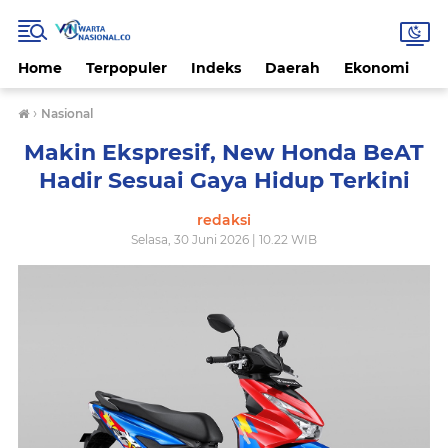
Home
Terpopuler
Indeks
Daerah
Ekonomi
H
›
Nasional
Makin Ekspresif, New Honda BeAT
Hadir Sesuai Gaya Hidup Terkini
redaksi
Selasa, 30 Juni 2026 | 10.22 WIB