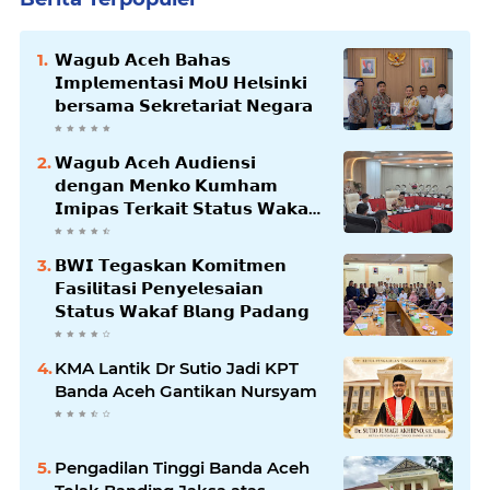
𝗪𝗮𝗴𝘂𝗯 𝗔𝗰𝗲𝗵 𝗕𝗮𝗵𝗮𝘀
𝗜𝗺𝗽𝗹𝗲𝗺𝗲𝗻𝘁𝗮𝘀𝗶 𝗠𝗼𝗨 𝗛𝗲𝗹𝘀𝗶𝗻𝗸𝗶
𝗯𝗲𝗿𝘀𝗮𝗺𝗮 𝗦𝗲𝗸𝗿𝗲𝘁𝗮𝗿𝗶𝗮𝘁 𝗡𝗲𝗴𝗮𝗿𝗮
𝗪𝗮𝗴𝘂𝗯 𝗔𝗰𝗲𝗵 𝗔𝘂𝗱𝗶𝗲𝗻𝘀𝗶
𝗱𝗲𝗻𝗴𝗮𝗻 𝗠𝗲𝗻𝗸𝗼 𝗞𝘂𝗺𝗵𝗮𝗺
𝗜𝗺𝗶𝗽𝗮𝘀 𝗧𝗲𝗿𝗸𝗮𝗶𝘁 𝗦𝘁𝗮𝘁𝘂𝘀 𝗪𝗮𝗸𝗮𝗳
𝗕𝗹𝗮𝗻𝗴𝗽𝗮𝗱𝗮𝗻𝗴
𝗕𝗪𝗜 𝗧𝗲𝗴𝗮𝘀𝗸𝗮𝗻 𝗞𝗼𝗺𝗶𝘁𝗺𝗲𝗻
𝗙𝗮𝘀𝗶𝗹𝗶𝘁𝗮𝘀𝗶 𝗣𝗲𝗻𝘆𝗲𝗹𝗲𝘀𝗮𝗶𝗮𝗻
𝗦𝘁𝗮𝘁𝘂𝘀 𝗪𝗮𝗸𝗮𝗳 𝗕𝗹𝗮𝗻𝗴 𝗣𝗮𝗱𝗮𝗻𝗴
KMA Lantik Dr Sutio Jadi KPT
Banda Aceh Gantikan Nursyam
Pengadilan Tinggi Banda Aceh