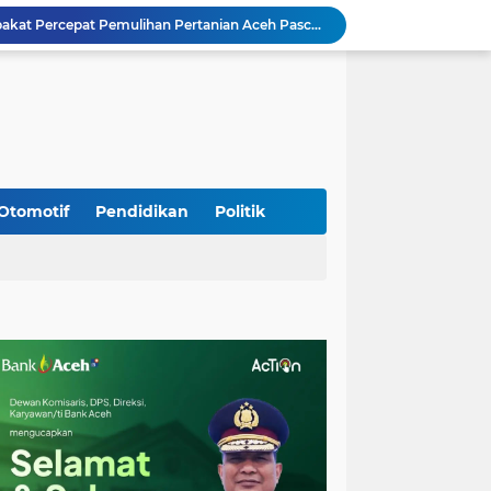
Mualem dan Mentan Sepakat Percepat Pemulihan Pertanian Aceh Pascabencana
Rp 2,5 Triliun Dana Kementan untuk Bencana, Pemerintah Aceh kelola Rp 9,7 M
Meriahkan HUT Ke-81 Kemerdekaan RI, Polda Aceh Gelar Lomba Memasak Nasi Goreng dan Aneka Minuman
Babinsa Simpang Tiga Monitoring Harga Sembako, Pastikan Stabilitas dan Ketersediaan Bahan Pokok
Babinsa Lembah Seulawah Perkuat Sinergi dengan Tenaga Pendidik, Tekankan Pencegahan Kenakalan Remaja dan Bahaya Narkoba
Perkuat Kamtibmas, Babinsa Kuta Cot Glie Aktif Komsos Ajak Warga Jaga Ketertiban Desa
Kodim 0108/Agara Bersama Warga Gotong Royong percepat pembangunan Jembatan Gantung di Desa Gulo Aceh Tenggara
Babinsa Sukamakmur Tanamkan Semangat Belajar, Hadir Langsung di SMAN 1 untuk Motivasi Siswa
Otomotif
Pendidikan
Politik
Jaga Stabilitas Wilayah, Koramil Montasik Intensifkan Patroli Keamanan di Desa Binaan
Kodim 0108/Agara terus kebut pembangunan jembatan Gantung di Ds. Kumbang Jaya, Aceh Tenggara