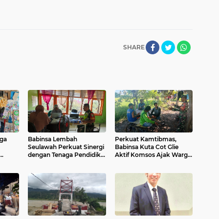
SHARE
iga
Babinsa Lembah
Perkuat Kamtibmas,
Seulawah Perkuat Sinergi
Babinsa Kuta Cot Glie
dengan Tenaga Pendidik,
Aktif Komsos Ajak Warga
Tekankan Pencegahan
Jaga Ketertiban Desa
n
Kenakalan Remaja dan
Bahaya Narkoba