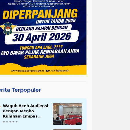
rita Terpopuler
𝗪𝗮𝗴𝘂𝗯 𝗔𝗰𝗲𝗵 𝗔𝘂𝗱𝗶𝗲𝗻𝘀𝗶
𝗱𝗲𝗻𝗴𝗮𝗻 𝗠𝗲𝗻𝗸𝗼
𝗞𝘂𝗺𝗵𝗮𝗺 𝗜𝗺𝗶𝗽𝗮𝘀
𝗧𝗲𝗿𝗸𝗮𝗶𝘁 𝗦𝘁𝗮𝘁𝘂𝘀 𝗪𝗮𝗸𝗮𝗳
𝗕𝗹𝗮𝗻𝗴𝗽𝗮𝗱𝗮𝗻𝗴