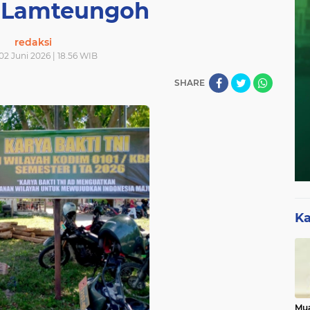
 Lamteungoh
redaksi
 02 Juni 2026 | 18.56 WIB
SHARE
Ka
Mua