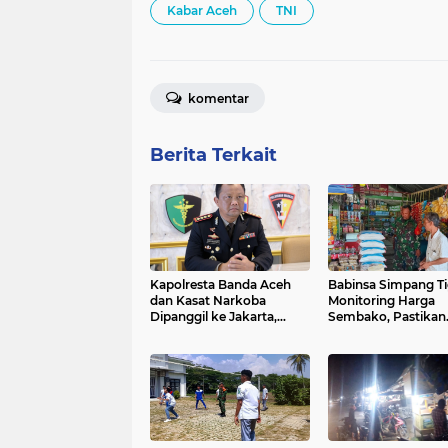
Kabar Aceh
TNI
komentar
Berita Terkait
Kapolresta Banda Aceh
Babinsa Simpang T
dan Kasat Narkoba
Monitoring Harga
Dipanggil ke Jakarta,
Sembako, Pastikan
Polda Aceh Tunjuk Plt
Stabilitas dan
Ketersediaan Baha
Pokok