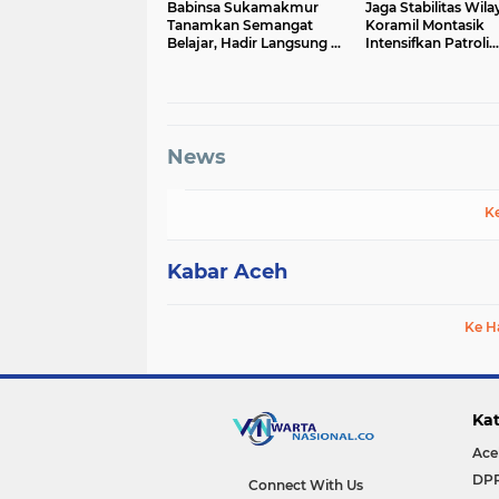
Babinsa Sukamakmur
Jaga Stabilitas Wila
Tanamkan Semangat
Koramil Montasik
Belajar, Hadir Langsung di
Intensifkan Patroli
SMAN 1 untuk Motivasi
Keamanan di Desa 
Siswa
News
K
Kabar Aceh
Ke H
Kat
Ace
DP
Connect With Us