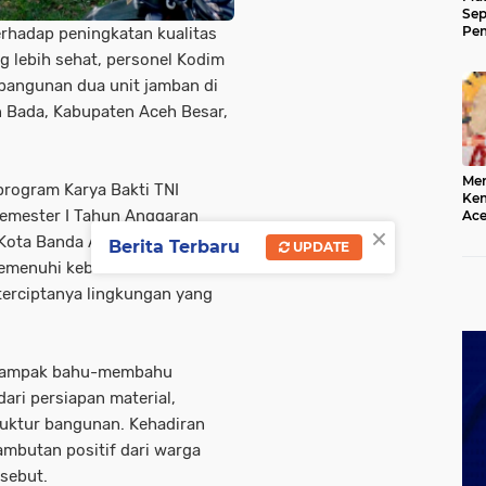
Sep
Pem
rhadap peningkatan kualitas
Ace
 lebih sehat, personel Kodim
angunan dua unit jamban di
Bada, Kabupaten Aceh Besar,
Mer
program Karya Bakti TNI
Kem
emester I Tahun Anggaran
Ace
×
Mem
Kota Banda Aceh. Program ini
Berita Terbaru
UPDATE
da
emenuhi kebutuhan sarana
terciptanya lingkungan yang
NI tampak bahu-membahu
ri persiapan material,
uktur bangunan. Kehadiran
ambutan positif dari warga
sebut.