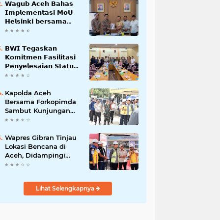
𝗪𝗮𝗴𝘂𝗯 𝗔𝗰𝗲𝗵 𝗕𝗮𝗵𝗮𝘀
𝗜𝗺𝗽𝗹𝗲𝗺𝗲𝗻𝘁𝗮𝘀𝗶 𝗠𝗼𝗨
𝗛𝗲𝗹𝘀𝗶𝗻𝗸𝗶 𝗯𝗲𝗿𝘀𝗮𝗺𝗮
𝗦𝗲𝗸𝗿𝗲𝘁𝗮𝗿𝗶𝗮𝘁 𝗡𝗲𝗴𝗮𝗿𝗮
𝗕𝗪𝗜 𝗧𝗲𝗴𝗮𝘀𝗸𝗮𝗻
𝗞𝗼𝗺𝗶𝘁𝗺𝗲𝗻 𝗙𝗮𝘀𝗶𝗹𝗶𝘁𝗮𝘀𝗶
𝗣𝗲𝗻𝘆𝗲𝗹𝗲𝘀𝗮𝗶𝗮𝗻 𝗦𝘁𝗮𝘁𝘂𝘀
𝗪𝗮𝗸𝗮𝗳 𝗕𝗹𝗮𝗻𝗴 𝗣𝗮𝗱𝗮𝗻𝗴
Kapolda Aceh
Bersama Forkopimda
Sambut Kunjungan
Kerja Wakil Presiden
RI di Kabupaten
Bireuen
Wapres Gibran Tinjau
Lokasi Bencana di
Aceh, Didampingi
Wagub Dek Fadh
Lihat Selengkapnya