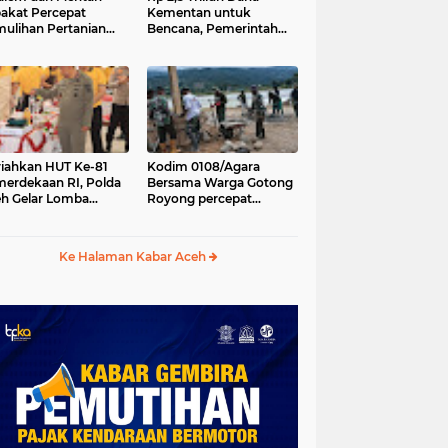
akat Percepat
Kementan untuk
ulihan Pertanian
Bencana, Pemerintah
h Pascabencana
Aceh kelola Rp 9,7 M
iahkan HUT Ke-81
Kodim 0108/Agara
erdekaan RI, Polda
Bersama Warga Gotong
h Gelar Lomba
Royong percepat
asak Nasi Goreng
pembangunan
n Aneka Minuman
Jembatan Gantung di
Desa Gulo Aceh
Ke Halaman Kabar Aceh
Tenggara