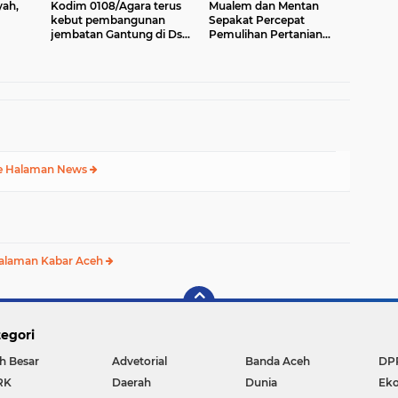
yah,
Kodim 0108/Agara terus
Mualem dan Mentan
kebut pembangunan
Sepakat Percepat
jembatan Gantung di Ds.
Pemulihan Pertanian
Binaan
Kumbang Jaya, Aceh
Aceh Pascabencana
Tenggara
e Halaman News
alaman Kabar Aceh
egori
h Besar
Advetorial
Banda Aceh
DP
RK
Daerah
Dunia
Ek