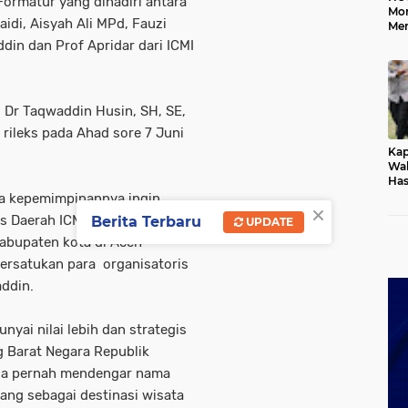
Formatur yang dihadiri antara
Mo
naidi, Aisyah Ali MPd, Fauzi
Me
Me
din dan Prof Apridar dari ICMI
Keb
, Dr Taqwaddin Husin, SH, SE,
rileks pada Ahad sore 7 Juni
Kap
Wak
Has
Rek
a kepemimpinannya ingin
×
Pas
s Daerah ICMI di seluruh Aceh,
Berita Terbaru
UPDATE
Ken
abupaten kota di Aceh
ersatukan para organisatoris
addin.
yai nilai lebih dan strategis
ng Barat Negara Republik
sia pernah mendengar nama
ang sebagai destinasi wisata