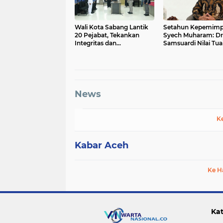
Wali Kota Sabang Lantik
Setahun Kepemimp
20 Pejabat, Tekankan
Syech Muharam: Dr
Integritas dan
Samsuardi Nilai Tua
Profesionalitas
Sejumlah Prestasi 
Kemajuan Aceh Bes
News
K
Kabar Aceh
Ke H
Kat