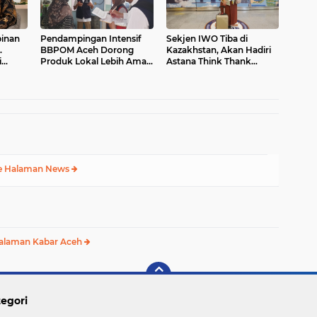
inan
Pendampingan Intensif
Sekjen IWO Tiba di
.
BBPOM Aceh Dorong
Kazakhstan, Akan Hadiri
i
Produk Lokal Lebih Aman
Astana Think Thank
untuk
dan Bermutu
Forum 2025
ar
e Halaman News
alaman Kabar Aceh
egori