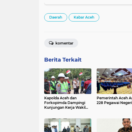
Daerah
Kabar Aceh
komentar
Berita Terkait
Kapolda Aceh dan
Pemerintah Aceh A
Forkopimda Dampingi
228 Pegawai Negeri 
Kunjungan Kerja Wakil
Presiden RI Gibran
Rakabuming Raka di
Aceh Tengah