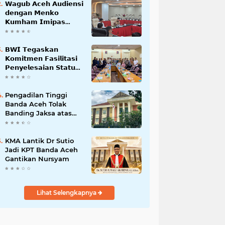
𝗪𝗮𝗴𝘂𝗯 𝗔𝗰𝗲𝗵 𝗔𝘂𝗱𝗶𝗲𝗻𝘀𝗶
𝗱𝗲𝗻𝗴𝗮𝗻 𝗠𝗲𝗻𝗸𝗼
𝗞𝘂𝗺𝗵𝗮𝗺 𝗜𝗺𝗶𝗽𝗮𝘀
𝗧𝗲𝗿𝗸𝗮𝗶𝘁 𝗦𝘁𝗮𝘁𝘂𝘀 𝗪𝗮𝗸𝗮𝗳
𝗕𝗹𝗮𝗻𝗴𝗽𝗮𝗱𝗮𝗻𝗴
𝗕𝗪𝗜 𝗧𝗲𝗴𝗮𝘀𝗸𝗮𝗻
𝗞𝗼𝗺𝗶𝘁𝗺𝗲𝗻 𝗙𝗮𝘀𝗶𝗹𝗶𝘁𝗮𝘀𝗶
𝗣𝗲𝗻𝘆𝗲𝗹𝗲𝘀𝗮𝗶𝗮𝗻 𝗦𝘁𝗮𝘁𝘂𝘀
𝗪𝗮𝗸𝗮𝗳 𝗕𝗹𝗮𝗻𝗴 𝗣𝗮𝗱𝗮𝗻𝗴
Pengadilan Tinggi
Banda Aceh Tolak
Banding Jaksa atas
Putusan Bebas Kasus
Korupsi Wastafel
KMA Lantik Dr Sutio
Jadi KPT Banda Aceh
Gantikan Nursyam
Lihat Selengkapnya