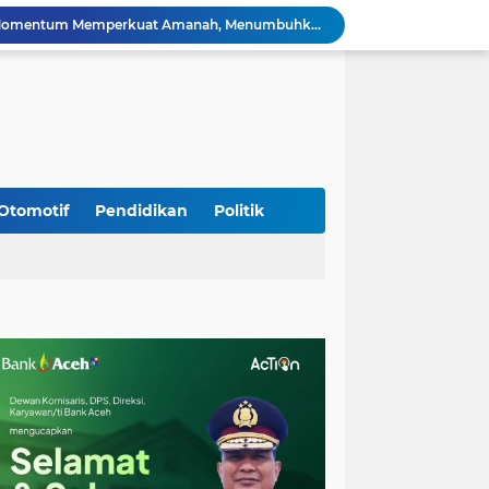
Silaturahmi Lintas Sektor di Kuta Alam, TNI–Polri dan Desa Perkokoh Kebersamaan
Babinsa Peukan Bada Hadiri Rapat Lanjutan HUT RI ke-81, Perkuat Sinergi Lintas Sektor
jid Raya Gelar Acara Lepas Sambut Danramil
Dukung Generasi Sehat, Babinsa Seulimeum Dampingi Imunisasi Campak di Tanoh Abee
Di Pinggir Sawah, Babinsa Lhoong Pererat Kedekatan dengan Masyarakat Desa Gle Bruek
Kapolda Aceh Bersama Forkopimda Sambut Kunjungan Kerja Wakil Presiden RI di Kabupaten Bireuen
Kapolda Aceh Dampingi Wakil Presiden RI Tinjau Hasil Rehabilitasi dan Rekonstruksi Pascabencana di Desa Kendawi, Gayo Lues
Kapolda Aceh dan Forkopimda Dampingi Kunjungan Kerja Wakil Presiden RI Gibran Rakabuming Raka di Aceh Tengah
Otomotif
Pendidikan
Politik
Kak Na Promosi Wisata Surfing dan Hadiri Perayaan HUT 53 tahun BAS Simeulue
HUT ke-53 Bank Aceh: Momentum Memperkuat Amanah, Menumbuhkan Keberkahan Bagi Aceh