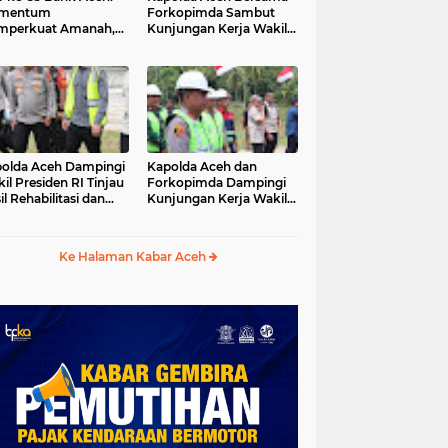
mentum
Forkopimda Sambut
mperkuat Amanah,
Kunjungan Kerja Wakil
numbuhkan
Presiden RI di
erkahan Bagi Aceh
Kabupaten Bireuen
olda Aceh Dampingi
Kapolda Aceh dan
il Presiden RI Tinjau
Forkopimda Dampingi
il Rehabilitasi dan
Kunjungan Kerja Wakil
onstruksi
Presiden RI Gibran
cabencana di Desa
Rakabuming Raka di
dawi, Gayo Lues
Aceh Tengah
Ke Halaman Kabar Aceh