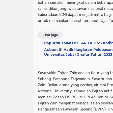
bahari semakin meningkat dalam beberapa 
ramai dikunjungi wisatawan nasional ma
keberadaan ICMI dapat menjadi mitra bag
untuk memajukan daerah tersebut. Ujar T
Lihat juga
Rapurna TMMD KE- 44 TA 2023 Kodim
Asisten III Hadiri kegiatan Pelepas
Universitas Jabal Ghafur Tahun 2023
Saya yakin Fajran Zain adalah figur yang 
Sabang. Sambung Taqwaddin. Saya sudah p
Zain. Beliau orang yang cerdas, alumni Pr
National University. Kemudian Fajran aktif
menjadi Dosen FISIPOL di UIN Ar-Raniry. S
Fajran Zain menjabat sebagai salah seora
Pengusahaan Kawasan Sabang (BPKS). Un