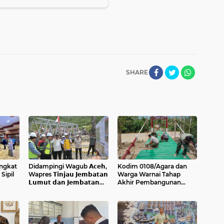
SHARE
ngkat
Didampingi Wagub 𝗔𝗰𝗲𝗵,
Kodim 0108/Agara dan
Sipil
Wapres 𝗧𝗶𝗻𝗷𝗮𝘂 𝗝𝗲𝗺𝗯𝗮𝘁𝗮𝗻
Warga Warnai Tahap
𝗟𝘂𝗺𝘂𝘁 𝗱𝗮𝗻 𝗝𝗲𝗺𝗯𝗮𝘁𝗮𝗻
Akhir Pembangunan
𝗞𝗲𝗻𝗱𝗮𝘄𝗶
Jembatan Gantung di
Ketambe Aceh Tenggara