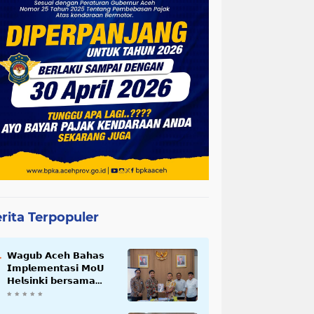
rita Terpopuler
𝗪𝗮𝗴𝘂𝗯 𝗔𝗰𝗲𝗵 𝗕𝗮𝗵𝗮𝘀
𝗜𝗺𝗽𝗹𝗲𝗺𝗲𝗻𝘁𝗮𝘀𝗶 𝗠𝗼𝗨
𝗛𝗲𝗹𝘀𝗶𝗻𝗸𝗶 𝗯𝗲𝗿𝘀𝗮𝗺𝗮
𝗦𝗲𝗸𝗿𝗲𝘁𝗮𝗿𝗶𝗮𝘁 𝗡𝗲𝗴𝗮𝗿𝗮