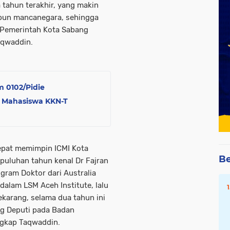
tahun terakhir, yang makin
upun mancanegara, sehingga
i Pemerintah Kota Sabang
aqwaddin.
 0102/Pidie
an Mahasiswa KKN-T
tepat memimpin ICMI Kota
Be
uluhan tahun kenal Dr Fajran
ogram Doktor dari Australia
 dalam LSM Aceh Institute, lalu
ekarang, selama dua tahun ini
ng Deputi pada Badan
gkap Taqwaddin.