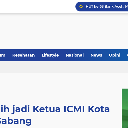
Anggota Koramil 05/Mes
um
Kesehatan
Lifestyle
Nasional
News
Opini
lih jadi Ketua ICMI Kota
Sabang