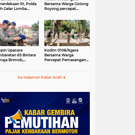
erdekaan RI, Polda
Bersama Warga Gotong
h Gelar Lomba
Royong percepat
asak Nasi Goreng
pembangunan
n Aneka Minuman
Jembatan Gantung di
Desa Gulo Aceh
Tenggara
pin Upacara
Kodim 0108/Agara
baretan 65 Bintara
Bersama Warga
aja Brimob,
Percepat Pemasangan
olda Aceh: Baret
Tiang Pylon Jembatan
lah Simbol
Gantung di Desa Lawe
hormatan
Ger-Ger Aceh Tenggara
Ke Halaman Kabar Aceh