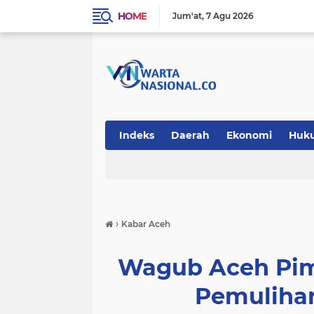
HOME
Jum'at
7 Agu 2026
Indeks
Daerah
Ekonomi
Huk
Teknologi
›
Kabar Aceh
‎Wagub Aceh Pi
Pemuliha