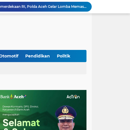
Babinsa Simpang Tiga Monitoring Harga Sembako, Pastikan Stabilitas dan Ketersediaan Bahan Pokok
Babinsa Lembah Seulawah Perkuat Sinergi dengan Tenaga Pendidik, Tekankan Pencegahan Kenakalan Remaja dan Bahaya Narkoba
Perkuat Kamtibmas, Babinsa Kuta Cot Glie Aktif Komsos Ajak Warga Jaga Ketertiban Desa
Kodim 0108/Agara Bersama Warga Gotong Royong percepat pembangunan Jembatan Gantung di Desa Gulo Aceh Tenggara
Babinsa Sukamakmur Tanamkan Semangat Belajar, Hadir Langsung di SMAN 1 untuk Motivasi Siswa
Jaga Stabilitas Wilayah, Koramil Montasik Intensifkan Patroli Keamanan di Desa Binaan
Pimpin Upacara Pembaretan 65 Bintara Remaja Brimob, Kapolda Aceh: Baret Adalah Simbol Kehormatan
Kodim 0108/Agara Bersama Warga Percepat Pemasangan Tiang Pylon Jembatan Gantung di Desa Lawe Ger-Ger Aceh Tenggara
Otomotif
Pendidikan
Politik
Rp 2,5 Triliun Dana Kementan untuk Bencana, Pemerintah Aceh kelola Rp 9,7 M
Meriahkan HUT Ke-81 Kemerdekaan RI, Polda Aceh Gelar Lomba Memasak Nasi Goreng dan Aneka Minuman