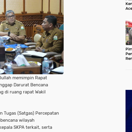
Kem
Ace
Mem
da
Pim
Pem
Rem
Kap
Ada
Ke
lullah memimpin Rapat
anggap Darurat Bencana
g di ruang rapat Wakil
uan Tugas (Satgas) Percepatan
abencana wilayah
epala SKPA terkait, serta