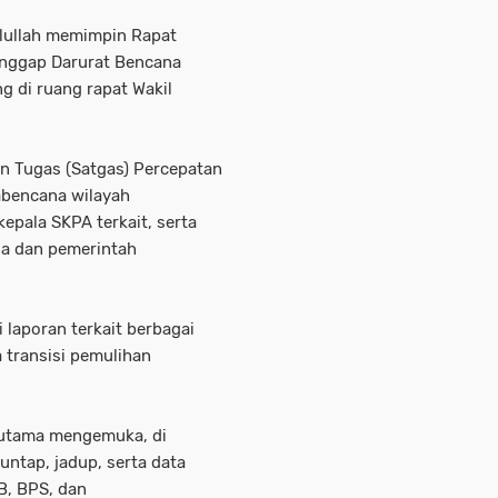
lullah memimpin Rapat
anggap Darurat Bencana
g di ruang rapat Wakil
uan Tugas (Satgas) Percepatan
abencana wilayah
epala SKPA terkait, serta
aga dan pemerintah
 laporan terkait berbagai
 transisi pemulihan
n utama mengemuka, di
huntap, jadup, serta data
B, BPS, dan