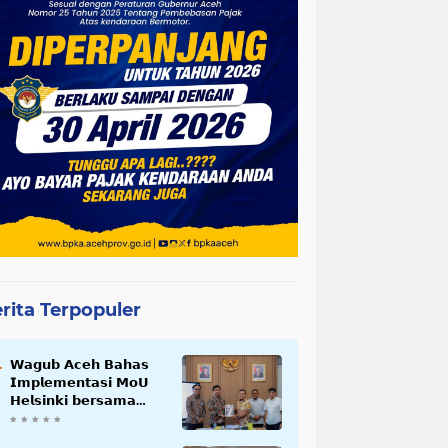
rita Terpopuler
𝗪𝗮𝗴𝘂𝗯 𝗔𝗰𝗲𝗵 𝗕𝗮𝗵𝗮𝘀
𝗜𝗺𝗽𝗹𝗲𝗺𝗲𝗻𝘁𝗮𝘀𝗶 𝗠𝗼𝗨
𝗛𝗲𝗹𝘀𝗶𝗻𝗸𝗶 𝗯𝗲𝗿𝘀𝗮𝗺𝗮
𝗦𝗲𝗸𝗿𝗲𝘁𝗮𝗿𝗶𝗮𝘁 𝗡𝗲𝗴𝗮𝗿𝗮