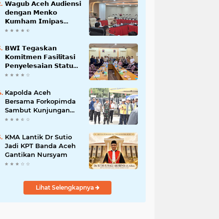
𝗪𝗮𝗴𝘂𝗯 𝗔𝗰𝗲𝗵 𝗔𝘂𝗱𝗶𝗲𝗻𝘀𝗶
𝗱𝗲𝗻𝗴𝗮𝗻 𝗠𝗲𝗻𝗸𝗼
𝗞𝘂𝗺𝗵𝗮𝗺 𝗜𝗺𝗶𝗽𝗮𝘀
𝗧𝗲𝗿𝗸𝗮𝗶𝘁 𝗦𝘁𝗮𝘁𝘂𝘀 𝗪𝗮𝗸𝗮𝗳
𝗕𝗹𝗮𝗻𝗴𝗽𝗮𝗱𝗮𝗻𝗴
𝗕𝗪𝗜 𝗧𝗲𝗴𝗮𝘀𝗸𝗮𝗻
𝗞𝗼𝗺𝗶𝘁𝗺𝗲𝗻 𝗙𝗮𝘀𝗶𝗹𝗶𝘁𝗮𝘀𝗶
𝗣𝗲𝗻𝘆𝗲𝗹𝗲𝘀𝗮𝗶𝗮𝗻 𝗦𝘁𝗮𝘁𝘂𝘀
𝗪𝗮𝗸𝗮𝗳 𝗕𝗹𝗮𝗻𝗴 𝗣𝗮𝗱𝗮𝗻𝗴
Kapolda Aceh
Bersama Forkopimda
Sambut Kunjungan
Kerja Wakil Presiden
RI di Kabupaten
Bireuen
KMA Lantik Dr Sutio
Jadi KPT Banda Aceh
Gantikan Nursyam
Lihat Selengkapnya