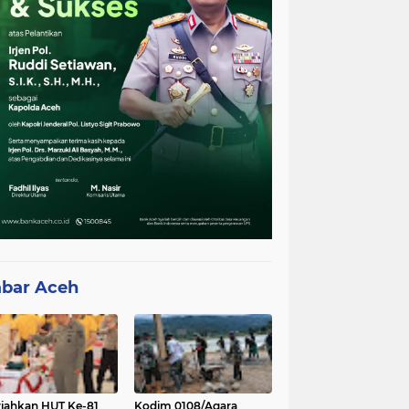
bar Aceh
iahkan HUT Ke-81
Kodim 0108/Agara