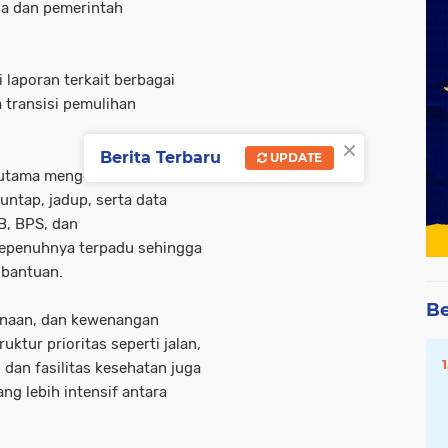
aga dan pemerintah
 laporan terkait berbagai
 transisi pemulihan
×
Berita Terbaru
UPDATE
n utama mengemuka, di
huntap, jadup, serta data
B, BPS, dan
sepenuhnya terpadu sehingga
bantuan.
Be
danaan, dan kewenangan
uktur prioritas seperti jalan,
, dan fasilitas kesehatan juga
g lebih intensif antara