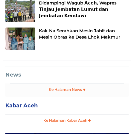
Didampingi Wagub 𝗔𝗰𝗲𝗵, Wapres
𝗧𝗶𝗻𝗷𝗮𝘂 𝗝𝗲𝗺𝗯𝗮𝘁𝗮𝗻 𝗟𝘂𝗺𝘂𝘁 𝗱𝗮𝗻
𝗝𝗲𝗺𝗯𝗮𝘁𝗮𝗻 𝗞𝗲𝗻𝗱𝗮𝘄𝗶
Kak Na Serahkan Mesin Jahit dan
Mesin Obras ke Desa Lhok Makmur
News
Ke Halaman News
Kabar Aceh
Ke Halaman Kabar Aceh