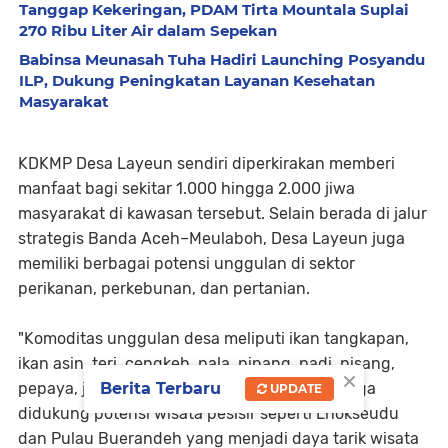
Tanggap Kekeringan, PDAM Tirta Mountala Suplai
270 Ribu Liter Air dalam Sepekan
Babinsa Meunasah Tuha Hadiri Launching Posyandu
ILP, Dukung Peningkatan Layanan Kesehatan
Masyarakat
KDKMP Desa Layeun sendiri diperkirakan memberi
manfaat bagi sekitar 1.000 hingga 2.000 jiwa
masyarakat di kawasan tersebut. Selain berada di jalur
strategis Banda Aceh–Meulaboh, Desa Layeun juga
memiliki berbagai potensi unggulan di sektor
perikanan, perkebunan, dan pertanian.
"Komoditas unggulan desa meliputi ikan tangkapan,
ikan asin, teri, cengkeh, pala, pinang, padi, pisang,
×
Berita Terbaru
pepaya, jagung, hingga cabai. Kawasan ini juga
UPDATE
didukung potensi wisata pesisir seperti Lhokseudu
dan Pulau Buerandeh yang menjadi daya tarik wisata