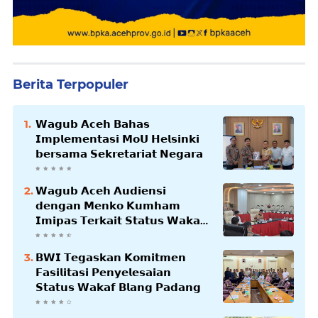
Berita Terpopuler
𝗪𝗮𝗴𝘂𝗯 𝗔𝗰𝗲𝗵 𝗕𝗮𝗵𝗮𝘀
𝗜𝗺𝗽𝗹𝗲𝗺𝗲𝗻𝘁𝗮𝘀𝗶 𝗠𝗼𝗨 𝗛𝗲𝗹𝘀𝗶𝗻𝗸𝗶
𝗯𝗲𝗿𝘀𝗮𝗺𝗮 𝗦𝗲𝗸𝗿𝗲𝘁𝗮𝗿𝗶𝗮𝘁 𝗡𝗲𝗴𝗮𝗿𝗮
𝗪𝗮𝗴𝘂𝗯 𝗔𝗰𝗲𝗵 𝗔𝘂𝗱𝗶𝗲𝗻𝘀𝗶
𝗱𝗲𝗻𝗴𝗮𝗻 𝗠𝗲𝗻𝗸𝗼 𝗞𝘂𝗺𝗵𝗮𝗺
𝗜𝗺𝗶𝗽𝗮𝘀 𝗧𝗲𝗿𝗸𝗮𝗶𝘁 𝗦𝘁𝗮𝘁𝘂𝘀 𝗪𝗮𝗸𝗮𝗳
𝗕𝗹𝗮𝗻𝗴𝗽𝗮𝗱𝗮𝗻𝗴
𝗕𝗪𝗜 𝗧𝗲𝗴𝗮𝘀𝗸𝗮𝗻 𝗞𝗼𝗺𝗶𝘁𝗺𝗲𝗻
𝗙𝗮𝘀𝗶𝗹𝗶𝘁𝗮𝘀𝗶 𝗣𝗲𝗻𝘆𝗲𝗹𝗲𝘀𝗮𝗶𝗮𝗻
𝗦𝘁𝗮𝘁𝘂𝘀 𝗪𝗮𝗸𝗮𝗳 𝗕𝗹𝗮𝗻𝗴 𝗣𝗮𝗱𝗮𝗻𝗴