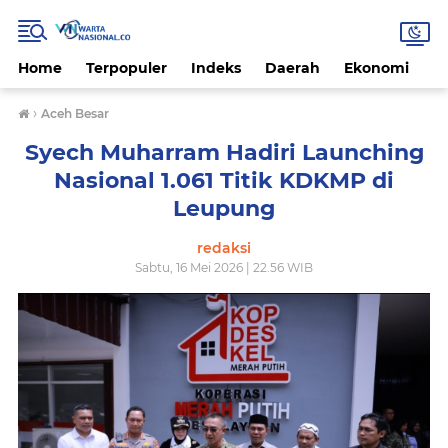
Home
Terpopuler
Indeks
Daerah
Ekonomi
H
›
Aceh Besar
Syech Muharram Hadiri Launching
Nasional 1.061 Titik KDKMP di
Leupung
redaksi
Sabtu, 16 Mei 2026 | 22.56 WIB