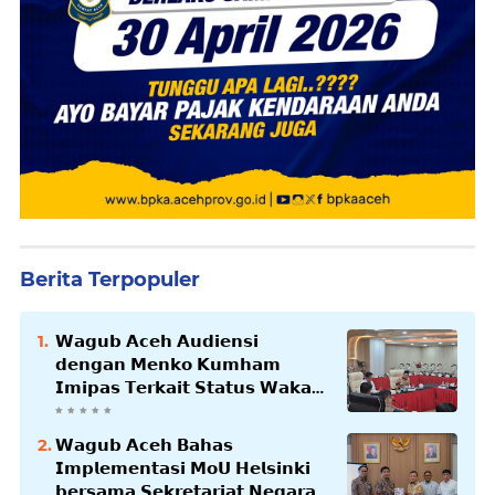
Berita Terpopuler
𝗪𝗮𝗴𝘂𝗯 𝗔𝗰𝗲𝗵 𝗔𝘂𝗱𝗶𝗲𝗻𝘀𝗶
𝗱𝗲𝗻𝗴𝗮𝗻 𝗠𝗲𝗻𝗸𝗼 𝗞𝘂𝗺𝗵𝗮𝗺
𝗜𝗺𝗶𝗽𝗮𝘀 𝗧𝗲𝗿𝗸𝗮𝗶𝘁 𝗦𝘁𝗮𝘁𝘂𝘀 𝗪𝗮𝗸𝗮𝗳
𝗕𝗹𝗮𝗻𝗴𝗽𝗮𝗱𝗮𝗻𝗴
𝗪𝗮𝗴𝘂𝗯 𝗔𝗰𝗲𝗵 𝗕𝗮𝗵𝗮𝘀
𝗜𝗺𝗽𝗹𝗲𝗺𝗲𝗻𝘁𝗮𝘀𝗶 𝗠𝗼𝗨 𝗛𝗲𝗹𝘀𝗶𝗻𝗸𝗶
𝗯𝗲𝗿𝘀𝗮𝗺𝗮 𝗦𝗲𝗸𝗿𝗲𝘁𝗮𝗿𝗶𝗮𝘁 𝗡𝗲𝗴𝗮𝗿𝗮