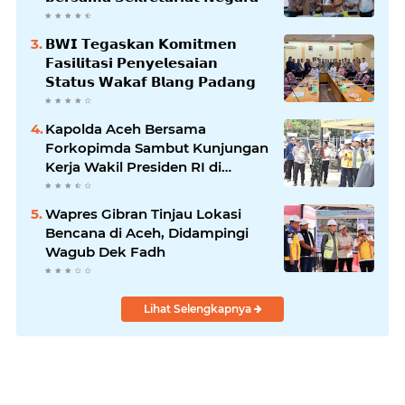
𝗕𝗪𝗜 𝗧𝗲𝗴𝗮𝘀𝗸𝗮𝗻 𝗞𝗼𝗺𝗶𝘁𝗺𝗲𝗻
𝗙𝗮𝘀𝗶𝗹𝗶𝘁𝗮𝘀𝗶 𝗣𝗲𝗻𝘆𝗲𝗹𝗲𝘀𝗮𝗶𝗮𝗻
𝗦𝘁𝗮𝘁𝘂𝘀 𝗪𝗮𝗸𝗮𝗳 𝗕𝗹𝗮𝗻𝗴 𝗣𝗮𝗱𝗮𝗻𝗴
Kapolda Aceh Bersama
Forkopimda Sambut Kunjungan
Kerja Wakil Presiden RI di
Kabupaten Bireuen
Wapres Gibran Tinjau Lokasi
Bencana di Aceh, Didampingi
Wagub Dek Fadh
Lihat Selengkapnya