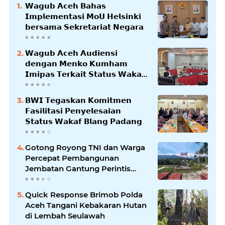
𝗪𝗮𝗴𝘂𝗯 𝗔𝗰𝗲𝗵 𝗕𝗮𝗵𝗮𝘀
𝗜𝗺𝗽𝗹𝗲𝗺𝗲𝗻𝘁𝗮𝘀𝗶 𝗠𝗼𝗨 𝗛𝗲𝗹𝘀𝗶𝗻𝗸𝗶
𝗯𝗲𝗿𝘀𝗮𝗺𝗮 𝗦𝗲𝗸𝗿𝗲𝘁𝗮𝗿𝗶𝗮𝘁 𝗡𝗲𝗴𝗮𝗿𝗮
𝗪𝗮𝗴𝘂𝗯 𝗔𝗰𝗲𝗵 𝗔𝘂𝗱𝗶𝗲𝗻𝘀𝗶
𝗱𝗲𝗻𝗴𝗮𝗻 𝗠𝗲𝗻𝗸𝗼 𝗞𝘂𝗺𝗵𝗮𝗺
𝗜𝗺𝗶𝗽𝗮𝘀 𝗧𝗲𝗿𝗸𝗮𝗶𝘁 𝗦𝘁𝗮𝘁𝘂𝘀 𝗪𝗮𝗸𝗮𝗳
𝗕𝗹𝗮𝗻𝗴𝗽𝗮𝗱𝗮𝗻𝗴
𝗕𝗪𝗜 𝗧𝗲𝗴𝗮𝘀𝗸𝗮𝗻 𝗞𝗼𝗺𝗶𝘁𝗺𝗲𝗻
𝗙𝗮𝘀𝗶𝗹𝗶𝘁𝗮𝘀𝗶 𝗣𝗲𝗻𝘆𝗲𝗹𝗲𝘀𝗮𝗶𝗮𝗻
𝗦𝘁𝗮𝘁𝘂𝘀 𝗪𝗮𝗸𝗮𝗳 𝗕𝗹𝗮𝗻𝗴 𝗣𝗮𝗱𝗮𝗻𝗴
Gotong Royong TNI dan Warga
Percepat Pembangunan
Jembatan Gantung Perintis
Kuta Ujung Aceh Tenggara
Quick Response Brimob Polda
Aceh Tangani Kebakaran Hutan
di Lembah Seulawah