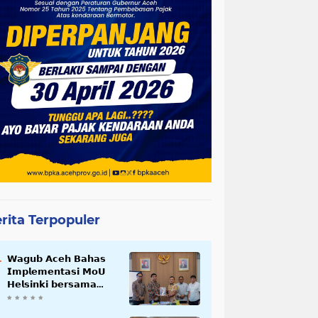
rita Terpopuler
𝗪𝗮𝗴𝘂𝗯 𝗔𝗰𝗲𝗵 𝗕𝗮𝗵𝗮𝘀
𝗜𝗺𝗽𝗹𝗲𝗺𝗲𝗻𝘁𝗮𝘀𝗶 𝗠𝗼𝗨
𝗛𝗲𝗹𝘀𝗶𝗻𝗸𝗶 𝗯𝗲𝗿𝘀𝗮𝗺𝗮
𝗦𝗲𝗸𝗿𝗲𝘁𝗮𝗿𝗶𝗮𝘁 𝗡𝗲𝗴𝗮𝗿𝗮