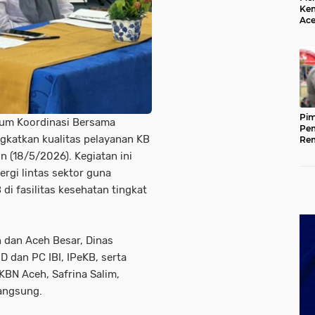
Kem
Ace
Mem
da
Pim
um Koordinasi Bersama
Pem
gkatkan kualitas pelayanan KB
Rem
Kap
 (18/5/2026). Kegiatan ini
Ada
rgi lintas sektor guna
Ke
di fasilitas kesehatan tingkat
 dan Aceh Besar, Dinas
 dan PC IBI, IPeKB, serta
KBN Aceh, Safrina Salim,
langsung.