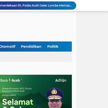
Babinsa Simpang Tiga Monitoring Harga Sembako, Pastikan Stabilitas dan Ketersediaan Bahan Pokok
Babinsa Lembah Seulawah Perkuat Sinergi dengan Tenaga Pendidik, Tekankan Pencegahan Kenakalan Remaja dan Bahaya Narkoba
Perkuat Kamtibmas, Babinsa Kuta Cot Glie Aktif Komsos Ajak Warga Jaga Ketertiban Desa
Kodim 0108/Agara Bersama Warga Gotong Royong percepat pembangunan Jembatan Gantung di Desa Gulo Aceh Tenggara
Babinsa Sukamakmur Tanamkan Semangat Belajar, Hadir Langsung di SMAN 1 untuk Motivasi Siswa
Jaga Stabilitas Wilayah, Koramil Montasik Intensifkan Patroli Keamanan di Desa Binaan
Pimpin Upacara Pembaretan 65 Bintara Remaja Brimob, Kapolda Aceh: Baret Adalah Simbol Kehormatan
Kodim 0108/Agara Bersama Warga Percepat Pemasangan Tiang Pylon Jembatan Gantung di Desa Lawe Ger-Ger Aceh Tenggara
Otomotif
Pendidikan
Politik
Rp 2,5 Triliun Dana Kementan untuk Bencana, Pemerintah Aceh kelola Rp 9,7 M
Meriahkan HUT Ke-81 Kemerdekaan RI, Polda Aceh Gelar Lomba Memasak Nasi Goreng dan Aneka Minuman