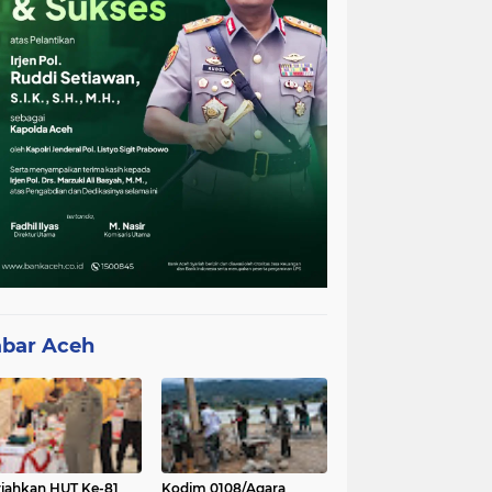
bar Aceh
iahkan HUT Ke-81
Kodim 0108/Agara