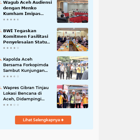
𝗪𝗮𝗴𝘂𝗯 𝗔𝗰𝗲𝗵 𝗔𝘂𝗱𝗶𝗲𝗻𝘀𝗶
𝗱𝗲𝗻𝗴𝗮𝗻 𝗠𝗲𝗻𝗸𝗼
𝗞𝘂𝗺𝗵𝗮𝗺 𝗜𝗺𝗶𝗽𝗮𝘀
𝗧𝗲𝗿𝗸𝗮𝗶𝘁 𝗦𝘁𝗮𝘁𝘂𝘀 𝗪𝗮𝗸𝗮𝗳
𝗕𝗹𝗮𝗻𝗴𝗽𝗮𝗱𝗮𝗻𝗴
𝗕𝗪𝗜 𝗧𝗲𝗴𝗮𝘀𝗸𝗮𝗻
𝗞𝗼𝗺𝗶𝘁𝗺𝗲𝗻 𝗙𝗮𝘀𝗶𝗹𝗶𝘁𝗮𝘀𝗶
𝗣𝗲𝗻𝘆𝗲𝗹𝗲𝘀𝗮𝗶𝗮𝗻 𝗦𝘁𝗮𝘁𝘂𝘀
𝗪𝗮𝗸𝗮𝗳 𝗕𝗹𝗮𝗻𝗴 𝗣𝗮𝗱𝗮𝗻𝗴
Kapolda Aceh
Bersama Forkopimda
Sambut Kunjungan
Kerja Wakil Presiden
RI di Kabupaten
Bireuen
Wapres Gibran Tinjau
Lokasi Bencana di
Aceh, Didampingi
Wagub Dek Fadh
Lihat Selengkapnya