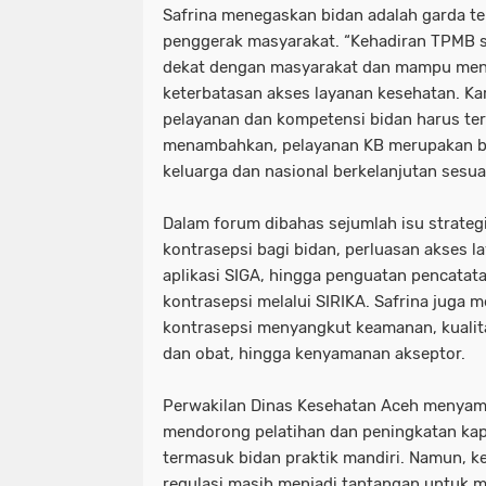
Safrina menegaskan bidan adalah garda t
penggerak masyarakat. “Kehadiran TPMB s
dekat dengan masyarakat dan mampu men
keterbatasan akses layanan kesehatan. Kar
pelayanan dan kompetensi bidan harus teru
menambahkan, pelayanan KB merupakan b
keluarga dan nasional berkelanjutan sesu
Dalam forum dibahas sejumlah isu strategis
kontrasepsi bagi bidan, perluasan akses lay
aplikasi SIGA, hingga penguatan pencatatan
kontrasepsi melalui SIRIKA. Safrina juga
kontrasepsi menyangkut keamanan, kualita
dan obat, hingga kenyamanan akseptor.
Perwakilan Dinas Kesehatan Aceh menyam
mendorong pelatihan dan peningkatan kap
termasuk bidan praktik mandiri. Namun, 
regulasi masih menjadi tantangan untuk m