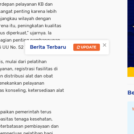
erdepan pelayanan KB dan
angat penting karena lebih
jangkau wilayah dengan
ena itu, peningkatan kualitas
s diperkuat,” ujarnya. Ia
agian penting pembangunan
×
Berita Terbaru
ai UU No. 52 Tahun 2009.
UPDATE
, mulai dari pelatihan
anan, registrasi fasilitas di
 distribusi alat dan obat
 menekankan pelayanan
s konseling, ketersediaan alat
Be
paikan pemerintah terus
asitas tenaga kesehatan,
keterbatasan pembiayaan dan
emperluas pelatihan bagi