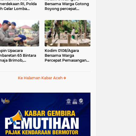
erdekaan RI, Polda
Bersama Warga Gotong
h Gelar Lomba
Royong percepat
asak Nasi Goreng
pembangunan
n Aneka Minuman
Jembatan Gantung di
Desa Gulo Aceh
Tenggara
pin Upacara
Kodim 0108/Agara
baretan 65 Bintara
Bersama Warga
aja Brimob,
Percepat Pemasangan
olda Aceh: Baret
Tiang Pylon Jembatan
lah Simbol
Gantung di Desa Lawe
hormatan
Ger-Ger Aceh Tenggara
Ke Halaman Kabar Aceh