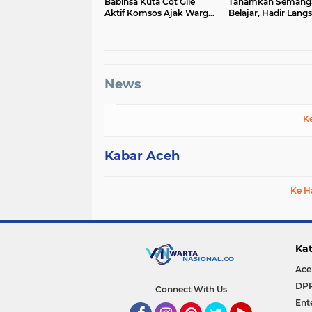
Babinsa Kuta Cot Glie
Tanamkan Semang
Aktif Komsos Ajak Warga
Belajar, Hadir Lang
Jaga Ketertiban Desa
SMAN 1 untuk Motiv
Siswa
News
K
Kabar Aceh
Ke H
Kat
Ace
DP
Connect With Us
Ent