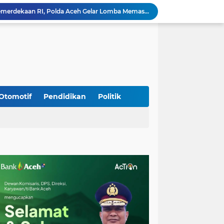
Meriahkan HUT Ke-81 Kemerdekaan RI, Polda Aceh Gelar Lomba Memasak Nasi Goreng dan Aneka Minuman
Babinsa Simpang Tiga Monitoring Harga Sembako, Pastikan Stabilitas dan Ketersediaan Bahan Pokok
Babinsa Lembah Seulawah Perkuat Sinergi dengan Tenaga Pendidik, Tekankan Pencegahan Kenakalan Remaja dan Bahaya Narkoba
Perkuat Kamtibmas, Babinsa Kuta Cot Glie Aktif Komsos Ajak Warga Jaga Ketertiban Desa
Kodim 0108/Agara Bersama Warga Gotong Royong percepat pembangunan Jembatan Gantung di Desa Gulo Aceh Tenggara
Babinsa Sukamakmur Tanamkan Semangat Belajar, Hadir Langsung di SMAN 1 untuk Motivasi Siswa
Jaga Stabilitas Wilayah, Koramil Montasik Intensifkan Patroli Keamanan di Desa Binaan
Pimpin Upacara Pembaretan 65 Bintara Remaja Brimob, Kapolda Aceh: Baret Adalah Simbol Kehormatan
Otomotif
Pendidikan
Politik
Kodim 0108/Agara Bersama Warga Percepat Pemasangan Tiang Pylon Jembatan Gantung di Desa Lawe Ger-Ger Aceh Tenggara
Rp 2,5 Triliun Dana Kementan untuk Bencana, Pemerintah Aceh kelola Rp 9,7 M