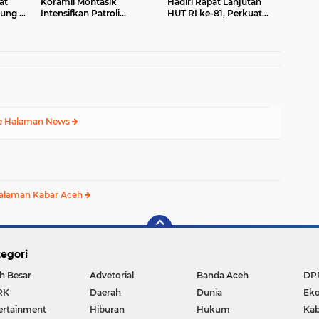
at
Koramil Montasik
Hadiri Rapat Lanjutan
sung di
Intensifkan Patroli
HUT RI ke-81, Perkuat
asi
Keamanan di Desa Binaan
Sinergi Lintas Sektor
e Halaman News
alaman Kabar Aceh
egori
h Besar
Advetorial
Banda Aceh
DP
RK
Daerah
Dunia
Ek
ertainment
Hiburan
Hukum
Kab