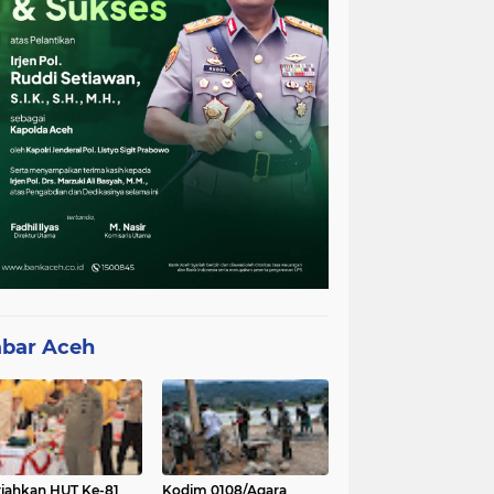
bar Aceh
iahkan HUT Ke-81
Kodim 0108/Agara