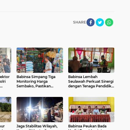
SHARE
Sektor
Babinsa Simpang Tiga
Babinsa Lembah
olri
Monitoring Harga
Seulawah Perkuat Sinergi
Sembako, Pastikan
dengan Tenaga Pendidik,
Stabilitas dan
Tekankan Pencegahan
Ketersediaan Bahan
Kenakalan Remaja dan
Pokok
Bahaya Narkoba
mur
Jaga Stabilitas Wilayah,
Babinsa Peukan Bada