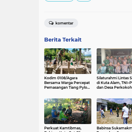
komentar
Berita Terkait
Kodim 0108/Agara
Silaturahmi Lintas 
Bersama Warga Percepat
di Kuta Alam, TNI–P
Pemasangan Tiang Pylon
dan Desa Perkokoh
Jembatan Gantung di
Kebersamaan
Desa Lawe Ger-Ger Aceh
Tenggara
Perkuat Kamtibmas,
Babinsa Sukamak