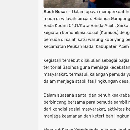
Aceh Besar
– Dalam upaya memperkuat h
muda di wilayah binaan, Babinsa Gampong
Bada Kodim 0101/Kota Banda Aceh, Serka
kegiatan komunikasi sosial (Komsos) den
pemuda di salah satu warung kopi yang b
Kecamatan Peukan Bada, Kabupaten Aceh B
Kegiatan tersebut dilakukan sebagai bagia
teritorial Babinsa guna menjaga kedekata
masyarakat, termasuk kalangan pemuda ya
dalam menjaga stabilitas lingkungan desa.
Dalam suasana santai dan penuh keakraban
berbincang bersama para pemuda sambil m
dari kondisi sosial masyarakat, aktivitas
menjaga keamanan dan ketertiban lingkun
Menurut Serka Yarminando, warung kopi m