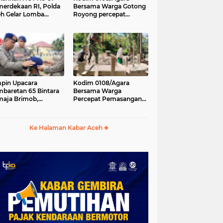
erdekaan RI, Polda
Bersama Warga Gotong
h Gelar Lomba
Royong percepat
asak Nasi Goreng
pembangunan
n Aneka Minuman
Jembatan Gantung di
Desa Gulo Aceh
Tenggara
pin Upacara
Kodim 0108/Agara
baretan 65 Bintara
Bersama Warga
aja Brimob,
Percepat Pemasangan
olda Aceh: Baret
Tiang Pylon Jembatan
lah Simbol
Gantung di Desa Lawe
hormatan
Ger-Ger Aceh Tenggara
Ke Halaman Kabar Aceh