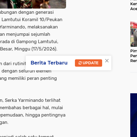
Kem
Ace
ubungan dengan generasi
Mem
da
 Lamtutui Koramil 10/Peukan
 Yarminando, melaksanakan
gan menjumpai sejumlah
erada di Gampong Lamtutui,
esar, Minggu (17/5/2026).
Pim
Pem
×
Rem
Berita Terbaru
UPDATE
n dari rutinitas pembinaan
Kap
n dengan seluruh elemen
Ada
Ke
ng memiliki peran penting
, Serka Yarminando terlihat
embahas berbagai hal, mulai
 kepemudaan, hingga pentingnya
gan.
enjadi salah satu tempat