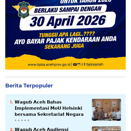
Berita Terpopuler
𝗪𝗮𝗴𝘂𝗯 𝗔𝗰𝗲𝗵 𝗕𝗮𝗵𝗮𝘀
𝗜𝗺𝗽𝗹𝗲𝗺𝗲𝗻𝘁𝗮𝘀𝗶 𝗠𝗼𝗨 𝗛𝗲𝗹𝘀𝗶𝗻𝗸𝗶
𝗯𝗲𝗿𝘀𝗮𝗺𝗮 𝗦𝗲𝗸𝗿𝗲𝘁𝗮𝗿𝗶𝗮𝘁 𝗡𝗲𝗴𝗮𝗿𝗮
𝗪𝗮𝗴𝘂𝗯 𝗔𝗰𝗲𝗵 𝗔𝘂𝗱𝗶𝗲𝗻𝘀𝗶