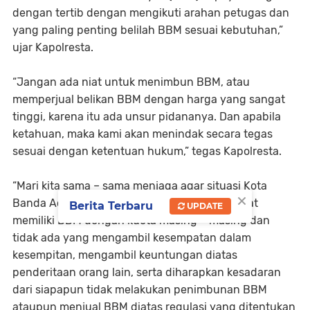
dengan tertib dengan mengikuti arahan petugas dan
yang paling penting belilah BBM sesuai kebutuhan,”
ujar Kapolresta.
“Jangan ada niat untuk menimbun BBM, atau
memperjual belikan BBM dengan harga yang sangat
tinggi, karena itu ada unsur pidananya. Dan apabila
ketahuan, maka kami akan menindak secara tegas
sesuai dengan ketentuan hukum,” tegas Kapolresta.
“Mari kita sama – sama menjaga agar situasi Kota
×
Banda Aceh ini kondusif dan masyarakat dapat
Berita Terbaru
UPDATE
memiliki BBM dengan kuota masing – masing dan
tidak ada yang mengambil kesempatan dalam
kesempitan, mengambil keuntungan diatas
penderitaan orang lain, serta diharapkan kesadaran
dari siapapun tidak melakukan penimbunan BBM
ataupun menjual BBM diatas regulasi yang ditentukan