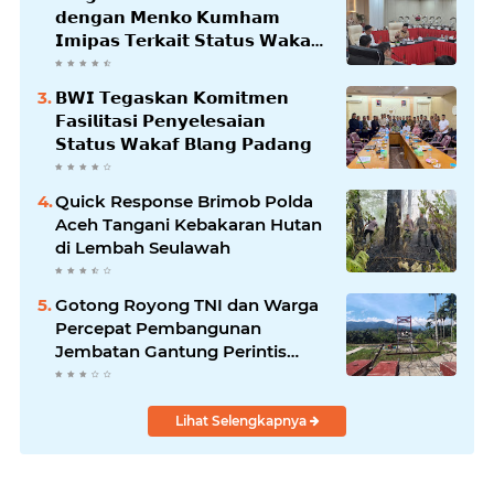
𝗱𝗲𝗻𝗴𝗮𝗻 𝗠𝗲𝗻𝗸𝗼 𝗞𝘂𝗺𝗵𝗮𝗺
𝗜𝗺𝗶𝗽𝗮𝘀 𝗧𝗲𝗿𝗸𝗮𝗶𝘁 𝗦𝘁𝗮𝘁𝘂𝘀 𝗪𝗮𝗸𝗮𝗳
𝗕𝗹𝗮𝗻𝗴𝗽𝗮𝗱𝗮𝗻𝗴
𝗕𝗪𝗜 𝗧𝗲𝗴𝗮𝘀𝗸𝗮𝗻 𝗞𝗼𝗺𝗶𝘁𝗺𝗲𝗻
𝗙𝗮𝘀𝗶𝗹𝗶𝘁𝗮𝘀𝗶 𝗣𝗲𝗻𝘆𝗲𝗹𝗲𝘀𝗮𝗶𝗮𝗻
𝗦𝘁𝗮𝘁𝘂𝘀 𝗪𝗮𝗸𝗮𝗳 𝗕𝗹𝗮𝗻𝗴 𝗣𝗮𝗱𝗮𝗻𝗴
Quick Response Brimob Polda
Aceh Tangani Kebakaran Hutan
di Lembah Seulawah
Gotong Royong TNI dan Warga
Percepat Pembangunan
Jembatan Gantung Perintis
Kuta Ujung Aceh Tenggara
Lihat Selengkapnya