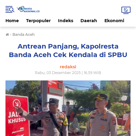
Home
Terpopuler
Indeks
Daerah
Ekonomi
H
›
Banda Aceh
Antrean Panjang, Kapolresta
Banda Aceh Cek Kendala di SPBU
redaksi
Rabu, 03 Desember 2025 | 16.59 WIB