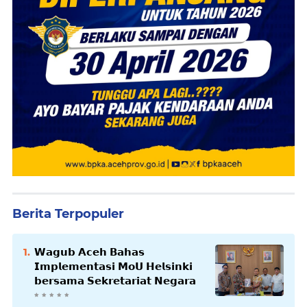
Berita Terpopuler
𝗪𝗮𝗴𝘂𝗯 𝗔𝗰𝗲𝗵 𝗕𝗮𝗵𝗮𝘀
𝗜𝗺𝗽𝗹𝗲𝗺𝗲𝗻𝘁𝗮𝘀𝗶 𝗠𝗼𝗨 𝗛𝗲𝗹𝘀𝗶𝗻𝗸𝗶
𝗯𝗲𝗿𝘀𝗮𝗺𝗮 𝗦𝗲𝗸𝗿𝗲𝘁𝗮𝗿𝗶𝗮𝘁 𝗡𝗲𝗴𝗮𝗿𝗮