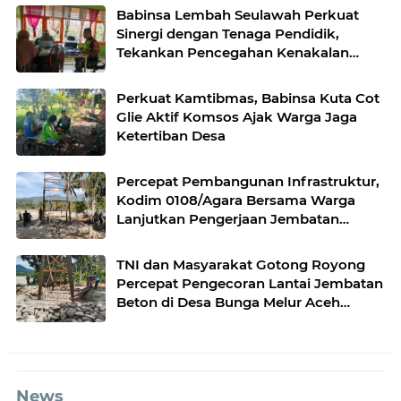
Babinsa Lembah Seulawah Perkuat
Sinergi dengan Tenaga Pendidik,
Tekankan Pencegahan Kenakalan
Remaja dan Bahaya Narkoba
Perkuat Kamtibmas, Babinsa Kuta Cot
Glie Aktif Komsos Ajak Warga Jaga
Ketertiban Desa
Percepat Pembangunan Infrastruktur,
Kodim 0108/Agara Bersama Warga
Lanjutkan Pengerjaan Jembatan
Gantung di Lawe Ger Ger, Aceh
Tenggara
TNI dan Masyarakat Gotong Royong
Percepat Pengecoran Lantai Jembatan
Beton di Desa Bunga Melur Aceh
Tenggara
News