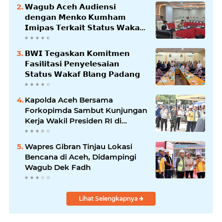
𝗪𝗮𝗴𝘂𝗯 𝗔𝗰𝗲𝗵 𝗔𝘂𝗱𝗶𝗲𝗻𝘀𝗶
𝗱𝗲𝗻𝗴𝗮𝗻 𝗠𝗲𝗻𝗸𝗼 𝗞𝘂𝗺𝗵𝗮𝗺
𝗜𝗺𝗶𝗽𝗮𝘀 𝗧𝗲𝗿𝗸𝗮𝗶𝘁 𝗦𝘁𝗮𝘁𝘂𝘀 𝗪𝗮𝗸𝗮𝗳
𝗕𝗹𝗮𝗻𝗴𝗽𝗮𝗱𝗮𝗻𝗴
𝗕𝗪𝗜 𝗧𝗲𝗴𝗮𝘀𝗸𝗮𝗻 𝗞𝗼𝗺𝗶𝘁𝗺𝗲𝗻
𝗙𝗮𝘀𝗶𝗹𝗶𝘁𝗮𝘀𝗶 𝗣𝗲𝗻𝘆𝗲𝗹𝗲𝘀𝗮𝗶𝗮𝗻
𝗦𝘁𝗮𝘁𝘂𝘀 𝗪𝗮𝗸𝗮𝗳 𝗕𝗹𝗮𝗻𝗴 𝗣𝗮𝗱𝗮𝗻𝗴
Kapolda Aceh Bersama
Forkopimda Sambut Kunjungan
Kerja Wakil Presiden RI di
Kabupaten Bireuen
Wapres Gibran Tinjau Lokasi
Bencana di Aceh, Didampingi
Wagub Dek Fadh
Lihat Selengkapnya