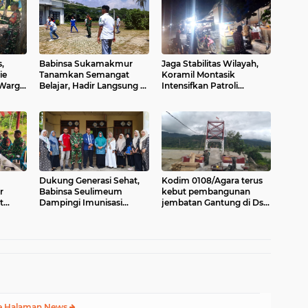
,
Babinsa Sukamakmur
Jaga Stabilitas Wilayah,
ie
Tanamkan Semangat
Koramil Montasik
 Warga
Belajar, Hadir Langsung di
Intensifkan Patroli
sa
SMAN 1 untuk Motivasi
Keamanan di Desa Binaan
Siswa
Dukung Generasi Sehat,
Kodim 0108/Agara terus
r
Babinsa Seulimeum
kebut pembangunan
t
Dampingi Imunisasi
jembatan Gantung di Ds.
Campak di Tanoh Abee
Kumbang Jaya, Aceh
Tenggara
e Halaman News