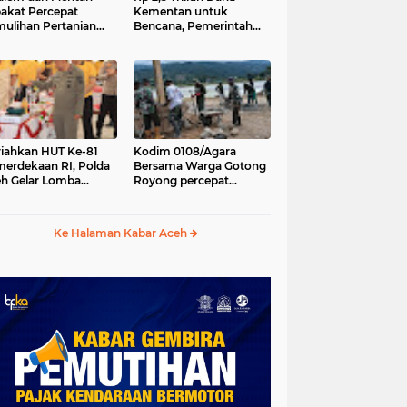
akat Percepat
Kementan untuk
ulihan Pertanian
Bencana, Pemerintah
h Pascabencana
Aceh kelola Rp 9,7 M
iahkan HUT Ke-81
Kodim 0108/Agara
erdekaan RI, Polda
Bersama Warga Gotong
h Gelar Lomba
Royong percepat
asak Nasi Goreng
pembangunan
n Aneka Minuman
Jembatan Gantung di
Desa Gulo Aceh
Ke Halaman Kabar Aceh
Tenggara