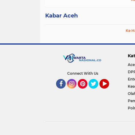
Kabar Aceh
Ke H
Kat
Ace
DP
Connect With Us
Ent
Kes
Facebook
Instagram
Pinterest
Twitter
YouTube
Ola
Pem
Polr