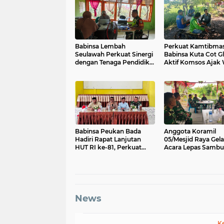
Babinsa Lembah
Perkuat Kamtibmas
Seulawah Perkuat Sinergi
Babinsa Kuta Cot Gl
dengan Tenaga Pendidik,
Aktif Komsos Ajak
Tekankan Pencegahan
Jaga Ketertiban De
Kenakalan Remaja dan
Bahaya Narkoba
Babinsa Peukan Bada
Anggota Koramil
Hadiri Rapat Lanjutan
05/Mesjid Raya Gela
HUT RI ke-81, Perkuat
Acara Lepas Sambu
Sinergi Lintas Sektor
Danramil
News
K