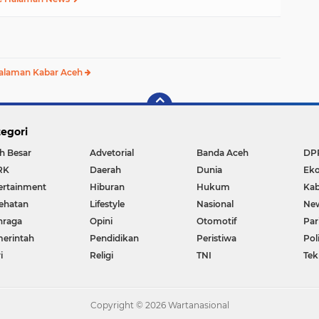
alaman Kabar Aceh
egori
h Besar
Advetorial
Banda Aceh
DP
RK
Daerah
Dunia
Ek
ertainment
Hiburan
Hukum
Kab
ehatan
Lifestyle
Nasional
Ne
hraga
Opini
Otomotif
Par
erintah
Pendidikan
Peristiwa
Pol
i
Religi
TNI
Tek
Copyright ©
2026 Wartanasional