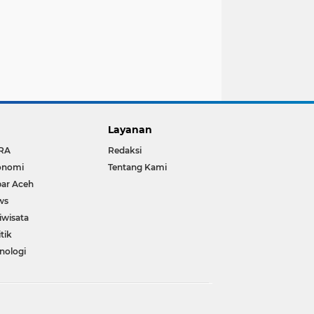
Layanan
RA
Redaksi
onomi
Tentang Kami
ar Aceh
ws
iwisata
itik
nologi