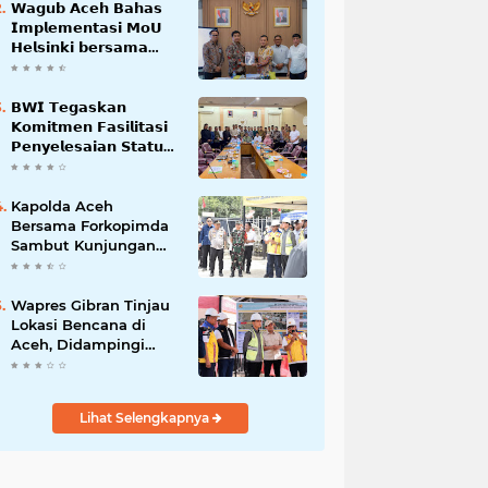
𝗪𝗮𝗴𝘂𝗯 𝗔𝗰𝗲𝗵 𝗕𝗮𝗵𝗮𝘀
𝗜𝗺𝗽𝗹𝗲𝗺𝗲𝗻𝘁𝗮𝘀𝗶 𝗠𝗼𝗨
𝗛𝗲𝗹𝘀𝗶𝗻𝗸𝗶 𝗯𝗲𝗿𝘀𝗮𝗺𝗮
𝗦𝗲𝗸𝗿𝗲𝘁𝗮𝗿𝗶𝗮𝘁 𝗡𝗲𝗴𝗮𝗿𝗮
𝗕𝗪𝗜 𝗧𝗲𝗴𝗮𝘀𝗸𝗮𝗻
𝗞𝗼𝗺𝗶𝘁𝗺𝗲𝗻 𝗙𝗮𝘀𝗶𝗹𝗶𝘁𝗮𝘀𝗶
𝗣𝗲𝗻𝘆𝗲𝗹𝗲𝘀𝗮𝗶𝗮𝗻 𝗦𝘁𝗮𝘁𝘂𝘀
𝗪𝗮𝗸𝗮𝗳 𝗕𝗹𝗮𝗻𝗴 𝗣𝗮𝗱𝗮𝗻𝗴
Kapolda Aceh
Bersama Forkopimda
Sambut Kunjungan
Kerja Wakil Presiden
RI di Kabupaten
Bireuen
Wapres Gibran Tinjau
Lokasi Bencana di
Aceh, Didampingi
Wagub Dek Fadh
Lihat Selengkapnya