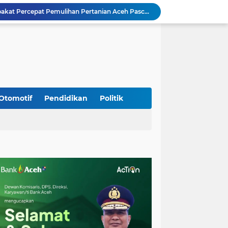
Mualem dan Mentan Sepakat Percepat Pemulihan Pertanian Aceh Pascabencana
Rp 2,5 Triliun Dana Kementan untuk Bencana, Pemerintah Aceh kelola Rp 9,7 M
Meriahkan HUT Ke-81 Kemerdekaan RI, Polda Aceh Gelar Lomba Memasak Nasi Goreng dan Aneka Minuman
Babinsa Simpang Tiga Monitoring Harga Sembako, Pastikan Stabilitas dan Ketersediaan Bahan Pokok
Babinsa Lembah Seulawah Perkuat Sinergi dengan Tenaga Pendidik, Tekankan Pencegahan Kenakalan Remaja dan Bahaya Narkoba
Perkuat Kamtibmas, Babinsa Kuta Cot Glie Aktif Komsos Ajak Warga Jaga Ketertiban Desa
Kodim 0108/Agara Bersama Warga Gotong Royong percepat pembangunan Jembatan Gantung di Desa Gulo Aceh Tenggara
Babinsa Sukamakmur Tanamkan Semangat Belajar, Hadir Langsung di SMAN 1 untuk Motivasi Siswa
Otomotif
Pendidikan
Politik
Jaga Stabilitas Wilayah, Koramil Montasik Intensifkan Patroli Keamanan di Desa Binaan
Kodim 0108/Agara terus kebut pembangunan jembatan Gantung di Ds. Kumbang Jaya, Aceh Tenggara