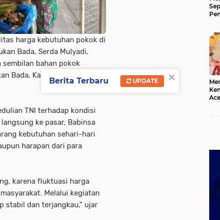
Sep
Pem
Ace
itas harga kebutuhan pokok di
ukan Bada, Serda Mulyadi,
 sembilan bahan pokok
×
kan Bada, Kabupaten Aceh
Berita Terbaru
UPDATE
Mer
Kem
Ace
Mem
edulian TNI terhadap kondisi
da
 langsung ke pasar, Babinsa
rang kebutuhan sehari-hari
upun harapan dari para
g, karena fluktuasi harga
masyarakat. Melalui kegiatan
 stabil dan terjangkau,” ujar