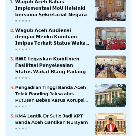
𝗪𝗮𝗴𝘂𝗯 𝗔𝗰𝗲𝗵 𝗕𝗮𝗵𝗮𝘀
𝗜𝗺𝗽𝗹𝗲𝗺𝗲𝗻𝘁𝗮𝘀𝗶 𝗠𝗼𝗨 𝗛𝗲𝗹𝘀𝗶𝗻𝗸𝗶
𝗯𝗲𝗿𝘀𝗮𝗺𝗮 𝗦𝗲𝗸𝗿𝗲𝘁𝗮𝗿𝗶𝗮𝘁 𝗡𝗲𝗴𝗮𝗿𝗮
𝗪𝗮𝗴𝘂𝗯 𝗔𝗰𝗲𝗵 𝗔𝘂𝗱𝗶𝗲𝗻𝘀𝗶
𝗱𝗲𝗻𝗴𝗮𝗻 𝗠𝗲𝗻𝗸𝗼 𝗞𝘂𝗺𝗵𝗮𝗺
𝗜𝗺𝗶𝗽𝗮𝘀 𝗧𝗲𝗿𝗸𝗮𝗶𝘁 𝗦𝘁𝗮𝘁𝘂𝘀 𝗪𝗮𝗸𝗮𝗳
𝗕𝗹𝗮𝗻𝗴𝗽𝗮𝗱𝗮𝗻𝗴
𝗕𝗪𝗜 𝗧𝗲𝗴𝗮𝘀𝗸𝗮𝗻 𝗞𝗼𝗺𝗶𝘁𝗺𝗲𝗻
𝗙𝗮𝘀𝗶𝗹𝗶𝘁𝗮𝘀𝗶 𝗣𝗲𝗻𝘆𝗲𝗹𝗲𝘀𝗮𝗶𝗮𝗻
𝗦𝘁𝗮𝘁𝘂𝘀 𝗪𝗮𝗸𝗮𝗳 𝗕𝗹𝗮𝗻𝗴 𝗣𝗮𝗱𝗮𝗻𝗴
Pengadilan Tinggi Banda Aceh
Tolak Banding Jaksa atas
Putusan Bebas Kasus Korupsi
Wastafel
KMA Lantik Dr Sutio Jadi KPT
Banda Aceh Gantikan Nursyam