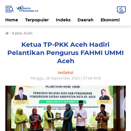
Home
Terpopuler
Indeks
Daerah
Ekonomi
H
›
Kabar Aceh
Ketua TP-PKK Aceh Hadiri
Pelantikan Pengurus FAHMI UMMI
Aceh
redaksi
Minggu, 28 September 2025 | 07.48 WIB