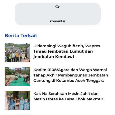
komentar
Berita Terkait
Didampingi Wagub 𝗔𝗰𝗲𝗵, Wapres
𝗧𝗶𝗻𝗷𝗮𝘂 𝗝𝗲𝗺𝗯𝗮𝘁𝗮𝗻 𝗟𝘂𝗺𝘂𝘁 𝗱𝗮𝗻
𝗝𝗲𝗺𝗯𝗮𝘁𝗮𝗻 𝗞𝗲𝗻𝗱𝗮𝘄𝗶
Kodim 0108/Agara dan Warga Warnai
Tahap Akhir Pembangunan Jembatan
Gantung di Ketambe Aceh Tenggara
Kak Na Serahkan Mesin Jahit dan
Mesin Obras ke Desa Lhok Makmur