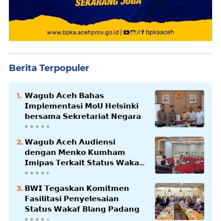
Berita Terpopuler
𝗪𝗮𝗴𝘂𝗯 𝗔𝗰𝗲𝗵 𝗕𝗮𝗵𝗮𝘀
𝗜𝗺𝗽𝗹𝗲𝗺𝗲𝗻𝘁𝗮𝘀𝗶 𝗠𝗼𝗨 𝗛𝗲𝗹𝘀𝗶𝗻𝗸𝗶
𝗯𝗲𝗿𝘀𝗮𝗺𝗮 𝗦𝗲𝗸𝗿𝗲𝘁𝗮𝗿𝗶𝗮𝘁 𝗡𝗲𝗴𝗮𝗿𝗮
𝗪𝗮𝗴𝘂𝗯 𝗔𝗰𝗲𝗵 𝗔𝘂𝗱𝗶𝗲𝗻𝘀𝗶
𝗱𝗲𝗻𝗴𝗮𝗻 𝗠𝗲𝗻𝗸𝗼 𝗞𝘂𝗺𝗵𝗮𝗺
𝗜𝗺𝗶𝗽𝗮𝘀 𝗧𝗲𝗿𝗸𝗮𝗶𝘁 𝗦𝘁𝗮𝘁𝘂𝘀 𝗪𝗮𝗸𝗮𝗳
𝗕𝗹𝗮𝗻𝗴𝗽𝗮𝗱𝗮𝗻𝗴
𝗕𝗪𝗜 𝗧𝗲𝗴𝗮𝘀𝗸𝗮𝗻 𝗞𝗼𝗺𝗶𝘁𝗺𝗲𝗻
𝗙𝗮𝘀𝗶𝗹𝗶𝘁𝗮𝘀𝗶 𝗣𝗲𝗻𝘆𝗲𝗹𝗲𝘀𝗮𝗶𝗮𝗻
𝗦𝘁𝗮𝘁𝘂𝘀 𝗪𝗮𝗸𝗮𝗳 𝗕𝗹𝗮𝗻𝗴 𝗣𝗮𝗱𝗮𝗻𝗴