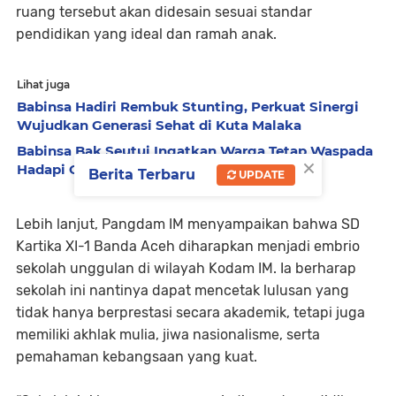
ruang tersebut akan didesain sesuai standar
pendidikan yang ideal dan ramah anak.
Lihat juga
Babinsa Hadiri Rembuk Stunting, Perkuat Sinergi
Wujudkan Generasi Sehat di Kuta Malaka
Babinsa Bak Seutui Ingatkan Warga Tetap Waspada
×
Hadapi Cuaca Tak Menentu
Berita Terbaru
UPDATE
Lebih lanjut, Pangdam IM menyampaikan bahwa SD
Kartika XI-1 Banda Aceh diharapkan menjadi embrio
sekolah unggulan di wilayah Kodam IM. Ia berharap
sekolah ini nantinya dapat mencetak lulusan yang
tidak hanya berprestasi secara akademik, tetapi juga
memiliki akhlak mulia, jiwa nasionalisme, serta
pemahaman kebangsaan yang kuat.