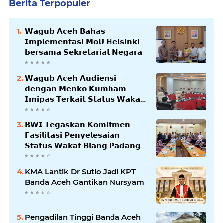
Berita Terpopuler
𝗪𝗮𝗴𝘂𝗯 𝗔𝗰𝗲𝗵 𝗕𝗮𝗵𝗮𝘀
𝗜𝗺𝗽𝗹𝗲𝗺𝗲𝗻𝘁𝗮𝘀𝗶 𝗠𝗼𝗨 𝗛𝗲𝗹𝘀𝗶𝗻𝗸𝗶
𝗯𝗲𝗿𝘀𝗮𝗺𝗮 𝗦𝗲𝗸𝗿𝗲𝘁𝗮𝗿𝗶𝗮𝘁 𝗡𝗲𝗴𝗮𝗿𝗮
𝗪𝗮𝗴𝘂𝗯 𝗔𝗰𝗲𝗵 𝗔𝘂𝗱𝗶𝗲𝗻𝘀𝗶
𝗱𝗲𝗻𝗴𝗮𝗻 𝗠𝗲𝗻𝗸𝗼 𝗞𝘂𝗺𝗵𝗮𝗺
𝗜𝗺𝗶𝗽𝗮𝘀 𝗧𝗲𝗿𝗸𝗮𝗶𝘁 𝗦𝘁𝗮𝘁𝘂𝘀 𝗪𝗮𝗸𝗮𝗳
𝗕𝗹𝗮𝗻𝗴𝗽𝗮𝗱𝗮𝗻𝗴
𝗕𝗪𝗜 𝗧𝗲𝗴𝗮𝘀𝗸𝗮𝗻 𝗞𝗼𝗺𝗶𝘁𝗺𝗲𝗻
𝗙𝗮𝘀𝗶𝗹𝗶𝘁𝗮𝘀𝗶 𝗣𝗲𝗻𝘆𝗲𝗹𝗲𝘀𝗮𝗶𝗮𝗻
𝗦𝘁𝗮𝘁𝘂𝘀 𝗪𝗮𝗸𝗮𝗳 𝗕𝗹𝗮𝗻𝗴 𝗣𝗮𝗱𝗮𝗻𝗴
KMA Lantik Dr Sutio Jadi KPT
Banda Aceh Gantikan Nursyam
Pengadilan Tinggi Banda Aceh