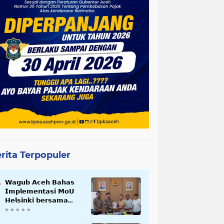
rita Terpopuler
𝗪𝗮𝗴𝘂𝗯 𝗔𝗰𝗲𝗵 𝗕𝗮𝗵𝗮𝘀
𝗜𝗺𝗽𝗹𝗲𝗺𝗲𝗻𝘁𝗮𝘀𝗶 𝗠𝗼𝗨
𝗛𝗲𝗹𝘀𝗶𝗻𝗸𝗶 𝗯𝗲𝗿𝘀𝗮𝗺𝗮
𝗦𝗲𝗸𝗿𝗲𝘁𝗮𝗿𝗶𝗮𝘁 𝗡𝗲𝗴𝗮𝗿𝗮