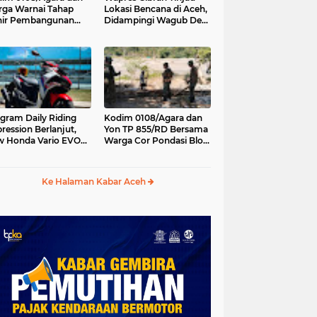
ga Warnai Tahap
Lokasi Bencana di Aceh,
hir Pembangunan
Didampingi Wagub Dek
batan Gantung di
Fadh
ambe Aceh Tenggara
gram Daily Riding
Kodim 0108/Agara dan
ression Berlanjut,
Yon TP 855/RD Bersama
 Honda Vario EVO
Warga Cor Pondasi Blok
 Temani Mobilitas
Angkur Jembatan
ian Peserta
Gantung di Ds. Lawe Ger
Ger, Aceh Tenggara
Ke Halaman Kabar Aceh