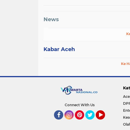
News
K
Kabar Aceh
Ke H
Kat
Ace
DP
Connect With Us
Ent
Kes
Facebook
Instagram
Pinterest
Twitter
YouTube
Ola