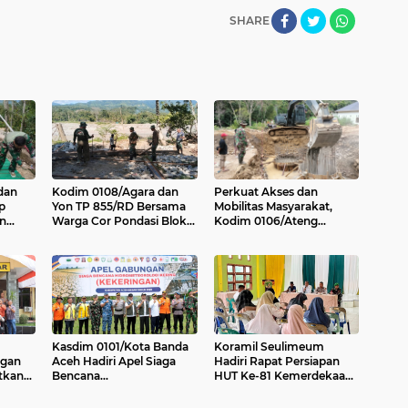
SHARE
dan
Kodim 0108/Agara dan
Perkuat Akses dan
p
Yon TP 855/RD Bersama
Mobilitas Masyarakat,
n
Warga Cor Pondasi Blok
Kodim 0106/Ateng
di
Angkur Jembatan
Dukung Pembangunan
ggara
Gantung di Ds. Lawe Ger
Jembatan Beton di Rusip
Ger, Aceh Tenggara
Antara, Aceh Tengah
Kasdim 0101/Kota Banda
Koramil Seulimeum
ngan
Aceh Hadiri Apel Siaga
Hadiri Rapat Persiapan
tkan
Bencana
HUT Ke-81 Kemerdekaan
kat
Hydrometeorologi 2026,
RI Tingkat Kecamatan
Perkuat Kesiapsiagaan