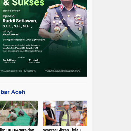
bar Aceh
im 0108/Agara dan
Wapres Gibran Tinjau