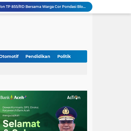
Perkuat Akses dan Mobilitas Masyarakat, Kodim 0106/Ateng Dukung Pembangunan Jembatan Beton di Rusip Antara, Aceh Tengah
Bupati Aceh Besar Perkuat Sinergi dengan Polres Demi Tingkatkan Pelayanan Masyarakat
Kapolda Aceh Tinjau Kerusakan Rumah Dinas Aspol Lamteumen I Akibat Angin Kencang Disertai Hujan
Kodim Kota Banda Aceh Gelar Sidang Usul Kenaikan Pangkat Bintara dan Tamtama Periode 1 April 2027
Kasdim 0101/Kota Banda Aceh Hadiri Apel Siaga Bencana Hydrometeorologi 2026, Perkuat Kesiapsiagaan Hadapi Ancaman Kekeringan
Kapolda Aceh Bersama Forkopimda Sambut Kunjungan Kerja Wakil Presiden RI di Kabupaten Bireuen
Kodim 0108/Agara dan Warga Warnai Tahap Akhir Pembangunan Jembatan Gantung di Ketambe Aceh Tenggara
Wapres Gibran Tinjau Lokasi Bencana di Aceh, Didampingi Wagub Dek Fadh
Otomotif
Pendidikan
Politik
Program Daily Riding Impression Berlanjut, New Honda Vario EVO 160 Temani Mobilitas Harian Peserta
Kodim 0108/Agara dan Yon TP 855/RD Bersama Warga Cor Pondasi Blok Angkur Jembatan Gantung di Ds. Lawe Ger Ger, Aceh Tenggara