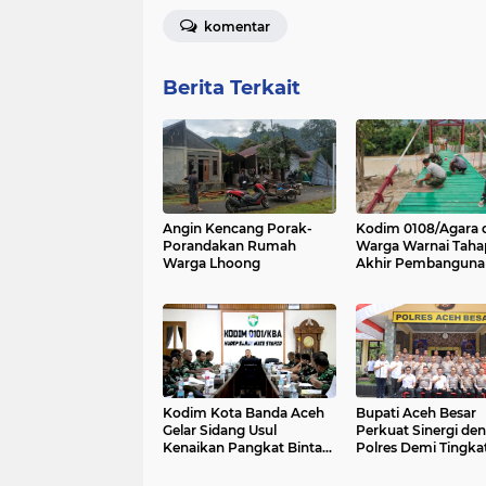
komentar
Berita Terkait
Angin Kencang Porak-
Kodim 0108/Agara 
Porandakan Rumah
Warga Warnai Taha
Warga Lhoong
Akhir Pembanguna
Jembatan Gantung 
Ketambe Aceh Ten
Kodim Kota Banda Aceh
Bupati Aceh Besar
Gelar Sidang Usul
Perkuat Sinergi de
Kenaikan Pangkat Bintara
Polres Demi Tingka
dan Tamtama Periode 1
Pelayanan Masyara
April 2027