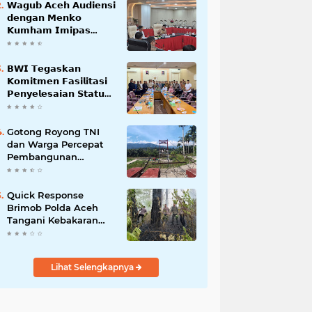
𝗪𝗮𝗴𝘂𝗯 𝗔𝗰𝗲𝗵 𝗔𝘂𝗱𝗶𝗲𝗻𝘀𝗶
𝗱𝗲𝗻𝗴𝗮𝗻 𝗠𝗲𝗻𝗸𝗼
𝗞𝘂𝗺𝗵𝗮𝗺 𝗜𝗺𝗶𝗽𝗮𝘀
𝗧𝗲𝗿𝗸𝗮𝗶𝘁 𝗦𝘁𝗮𝘁𝘂𝘀 𝗪𝗮𝗸𝗮𝗳
𝗕𝗹𝗮𝗻𝗴𝗽𝗮𝗱𝗮𝗻𝗴
𝗕𝗪𝗜 𝗧𝗲𝗴𝗮𝘀𝗸𝗮𝗻
𝗞𝗼𝗺𝗶𝘁𝗺𝗲𝗻 𝗙𝗮𝘀𝗶𝗹𝗶𝘁𝗮𝘀𝗶
𝗣𝗲𝗻𝘆𝗲𝗹𝗲𝘀𝗮𝗶𝗮𝗻 𝗦𝘁𝗮𝘁𝘂𝘀
𝗪𝗮𝗸𝗮𝗳 𝗕𝗹𝗮𝗻𝗴 𝗣𝗮𝗱𝗮𝗻𝗴
Gotong Royong TNI
dan Warga Percepat
Pembangunan
Jembatan Gantung
Perintis Kuta Ujung
Aceh Tenggara
Quick Response
Brimob Polda Aceh
Tangani Kebakaran
Hutan di Lembah
Seulawah
Lihat Selengkapnya