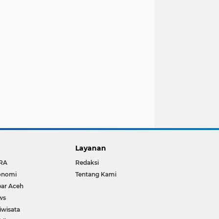
Layanan
RA
Redaksi
onomi
Tentang Kami
ar Aceh
ws
iwisata