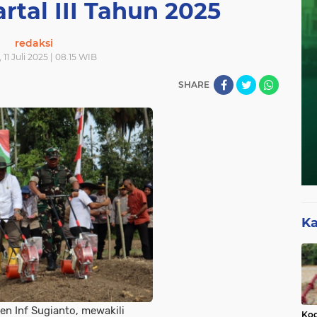
rtal III Tahun 2025
redaksi
11 Juli 2025 | 08.15 WIB
SHARE
Ka
en Inf Sugianto, mewakili
Kod