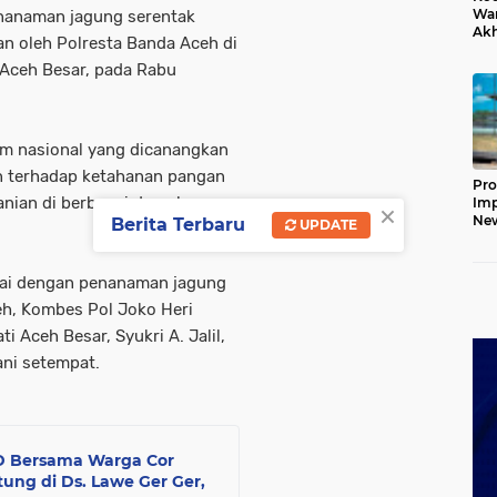
War
nanaman jagung serentak
Ak
an oleh Polresta Banda Aceh di
Jem
Ket
 Aceh Besar, pada Rabu
am nasional yang dicanangkan
n terhadap ketahanan pangan
Pro
nian di berbagai daerah,
Imp
×
New
Berita Terbaru
UPDATE
160
Har
ndai dengan penanaman jagung
eh, Kombes Pol Joko Heri
 Aceh Besar, Syukri A. Jalil,
ni setempat.
D Bersama Warga Cor
ung di Ds. Lawe Ger Ger,