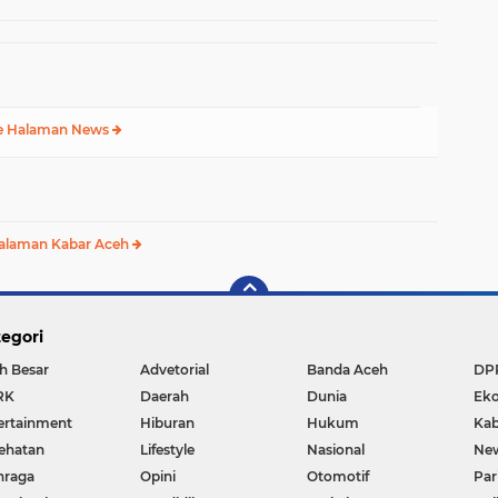
Hadapi Ancaman
Kekeringan
e Halaman News
alaman Kabar Aceh
egori
h Besar
Advetorial
Banda Aceh
DP
RK
Daerah
Dunia
Ek
ertainment
Hiburan
Hukum
Kab
ehatan
Lifestyle
Nasional
Ne
hraga
Opini
Otomotif
Par