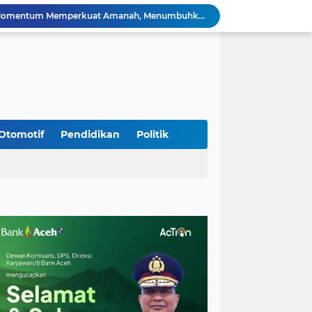
Silaturahmi Lintas Sektor di Kuta Alam, TNI–Polri dan Desa Perkokoh Kebersamaan
Babinsa Peukan Bada Hadiri Rapat Lanjutan HUT RI ke-81, Perkuat Sinergi Lintas Sektor
jid Raya Gelar Acara Lepas Sambut Danramil
Dukung Generasi Sehat, Babinsa Seulimeum Dampingi Imunisasi Campak di Tanoh Abee
Di Pinggir Sawah, Babinsa Lhoong Pererat Kedekatan dengan Masyarakat Desa Gle Bruek
Kapolda Aceh Bersama Forkopimda Sambut Kunjungan Kerja Wakil Presiden RI di Kabupaten Bireuen
Kapolda Aceh Dampingi Wakil Presiden RI Tinjau Hasil Rehabilitasi dan Rekonstruksi Pascabencana di Desa Kendawi, Gayo Lues
Kapolda Aceh dan Forkopimda Dampingi Kunjungan Kerja Wakil Presiden RI Gibran Rakabuming Raka di Aceh Tengah
Otomotif
Pendidikan
Politik
Kak Na Promosi Wisata Surfing dan Hadiri Perayaan HUT 53 tahun BAS Simeulue
HUT ke-53 Bank Aceh: Momentum Memperkuat Amanah, Menumbuhkan Keberkahan Bagi Aceh