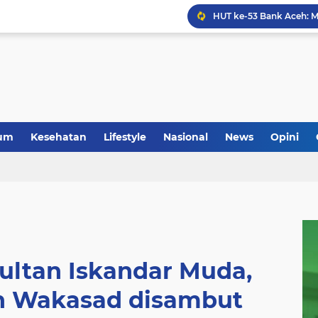
Anggota Koramil 05/Mes
um
Kesehatan
Lifestyle
Nasional
News
Opini
Sultan Iskandar Muda,
n Wakasad disambut