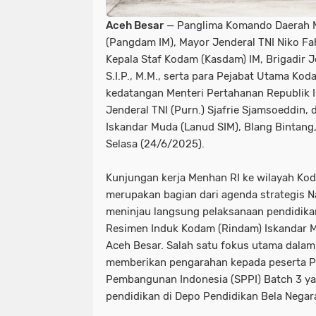
Aceh Besar
— Panglima Komando Daerah Mi
(Pangdam IM), Mayor Jenderal TNI Niko Fah
Kepala Staf Kodam (Kasdam) IM, Brigadir J
S.I.P., M.M., serta para Pejabat Utama K
kedatangan Menteri Pertahanan Republik I
Jenderal TNI (Purn.) Sjafrie Sjamsoeddin,
Iskandar Muda (Lanud SIM), Blang Bintang
Selasa (24/6/2025).
Kunjungan kerja Menhan RI ke wilayah Kod
merupakan bagian dari agenda strategis N
meninjau langsung pelaksanaan pendidikan
Resimen Induk Kodam (Rindam) Iskandar Mu
Aceh Besar. Salah satu fokus utama dalam
memberikan pengarahan kepada peserta P
Pembangunan Indonesia (SPPI) Batch 3 ya
pendidikan di Depo Pendidikan Bela Negar