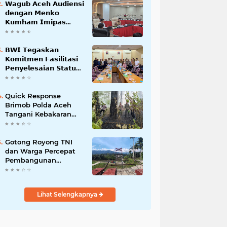
𝗪𝗮𝗴𝘂𝗯 𝗔𝗰𝗲𝗵 𝗔𝘂𝗱𝗶𝗲𝗻𝘀𝗶
𝗱𝗲𝗻𝗴𝗮𝗻 𝗠𝗲𝗻𝗸𝗼
𝗞𝘂𝗺𝗵𝗮𝗺 𝗜𝗺𝗶𝗽𝗮𝘀
𝗧𝗲𝗿𝗸𝗮𝗶𝘁 𝗦𝘁𝗮𝘁𝘂𝘀 𝗪𝗮𝗸𝗮𝗳
𝗕𝗹𝗮𝗻𝗴𝗽𝗮𝗱𝗮𝗻𝗴
𝗕𝗪𝗜 𝗧𝗲𝗴𝗮𝘀𝗸𝗮𝗻
𝗞𝗼𝗺𝗶𝘁𝗺𝗲𝗻 𝗙𝗮𝘀𝗶𝗹𝗶𝘁𝗮𝘀𝗶
𝗣𝗲𝗻𝘆𝗲𝗹𝗲𝘀𝗮𝗶𝗮𝗻 𝗦𝘁𝗮𝘁𝘂𝘀
𝗪𝗮𝗸𝗮𝗳 𝗕𝗹𝗮𝗻𝗴 𝗣𝗮𝗱𝗮𝗻𝗴
Quick Response
Brimob Polda Aceh
Tangani Kebakaran
Hutan di Lembah
Seulawah
Gotong Royong TNI
dan Warga Percepat
Pembangunan
Jembatan Gantung
Perintis Kuta Ujung
Aceh Tenggara
Lihat Selengkapnya