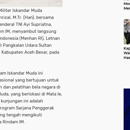
Mo
Me
liter Iskandar Muda
Me
rizal, M.Tr. (Han), bersama
Keb
enderal TNI Ayi Supriatna,
odam IM, menyambut langsung
ndonesia (Menhan RI), Letnan
 di Pangkalan Udara Sultan
Kap
, Kabupaten Aceh Besar, pada
Wak
Has
Rek
Pas
Ken
am Iskandar Muda ini
asional yang bertujuan untuk
 dan pelatihan bela negara di
da, yang berlokasi di Mata Ie,
 kunjungan ini adalah
rogram Sarjana Penggerak
ng tengah mengikuti
a Rindam IM.