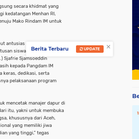
gsung secara khidmat yang
ngi kedatangan Menhan RI,
enuju Mako Rindam IM untuk
×
ut antusias oleh para peserta
Berita Terbaru
UPDATE
usan siswa, pelatih, serta
n.) Sjafrie Sjamsoeddin
kasih kepada Pangdam IM
 keras, dedikasi, serta
snya pelaksanaan program
Be
uk mencetak manajer dapur di
 dari itu, yakni untuk membuka
ngsa, khususnya dari Aceh,
nal yang memiliki jiwa
an yang tinggi,” tegas