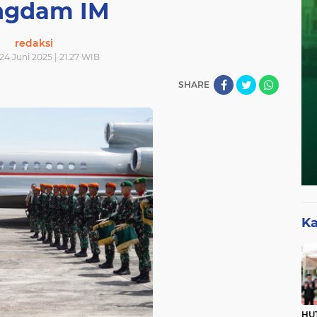
ngdam IM
redaksi
 24 Juni 2025 | 21.27 WIB
SHARE
Ka
HUT