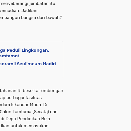
 menyeberangi jembatan itu.
 kemudian. Jadikan
membangun bangsa dari bawah,”
ga Peduli Lingkungan,
Lamtamot
anramil Seulimeum Hadiri
rtahanan RI beserta rombongan
p berbagai fasilitas
indam Iskandar Muda. Di
 Calon Tamtama (Secata) dan
di Depo Pendidikan Bela
udkan untuk memastikan