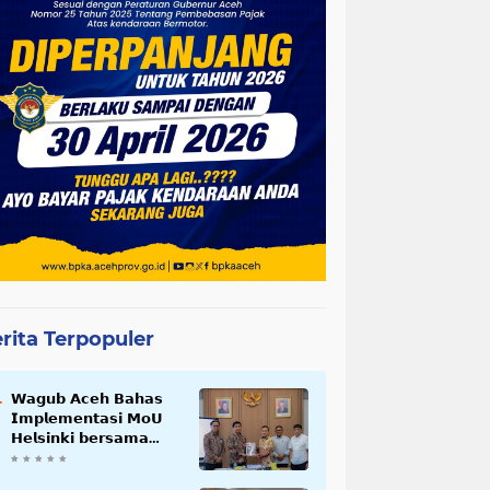
rita Terpopuler
𝗪𝗮𝗴𝘂𝗯 𝗔𝗰𝗲𝗵 𝗕𝗮𝗵𝗮𝘀
𝗜𝗺𝗽𝗹𝗲𝗺𝗲𝗻𝘁𝗮𝘀𝗶 𝗠𝗼𝗨
𝗛𝗲𝗹𝘀𝗶𝗻𝗸𝗶 𝗯𝗲𝗿𝘀𝗮𝗺𝗮
𝗦𝗲𝗸𝗿𝗲𝘁𝗮𝗿𝗶𝗮𝘁 𝗡𝗲𝗴𝗮𝗿𝗮