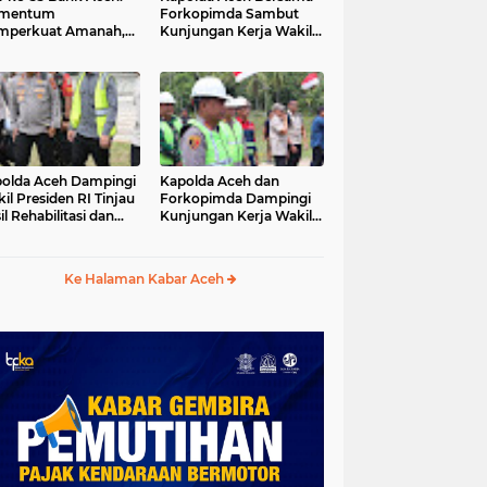
mentum
Forkopimda Sambut
mperkuat Amanah,
Kunjungan Kerja Wakil
numbuhkan
Presiden RI di
erkahan Bagi Aceh
Kabupaten Bireuen
olda Aceh Dampingi
Kapolda Aceh dan
il Presiden RI Tinjau
Forkopimda Dampingi
il Rehabilitasi dan
Kunjungan Kerja Wakil
onstruksi
Presiden RI Gibran
cabencana di Desa
Rakabuming Raka di
dawi, Gayo Lues
Aceh Tengah
Ke Halaman Kabar Aceh