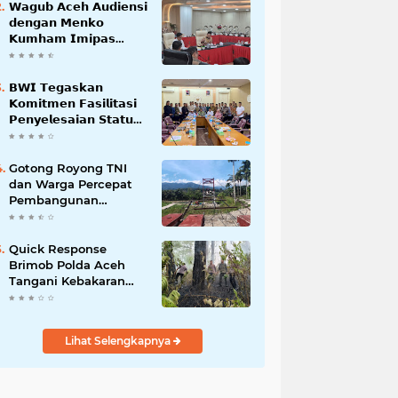
𝗪𝗮𝗴𝘂𝗯 𝗔𝗰𝗲𝗵 𝗔𝘂𝗱𝗶𝗲𝗻𝘀𝗶
𝗱𝗲𝗻𝗴𝗮𝗻 𝗠𝗲𝗻𝗸𝗼
𝗞𝘂𝗺𝗵𝗮𝗺 𝗜𝗺𝗶𝗽𝗮𝘀
𝗧𝗲𝗿𝗸𝗮𝗶𝘁 𝗦𝘁𝗮𝘁𝘂𝘀 𝗪𝗮𝗸𝗮𝗳
𝗕𝗹𝗮𝗻𝗴𝗽𝗮𝗱𝗮𝗻𝗴
𝗕𝗪𝗜 𝗧𝗲𝗴𝗮𝘀𝗸𝗮𝗻
𝗞𝗼𝗺𝗶𝘁𝗺𝗲𝗻 𝗙𝗮𝘀𝗶𝗹𝗶𝘁𝗮𝘀𝗶
𝗣𝗲𝗻𝘆𝗲𝗹𝗲𝘀𝗮𝗶𝗮𝗻 𝗦𝘁𝗮𝘁𝘂𝘀
𝗪𝗮𝗸𝗮𝗳 𝗕𝗹𝗮𝗻𝗴 𝗣𝗮𝗱𝗮𝗻𝗴
Gotong Royong TNI
dan Warga Percepat
Pembangunan
Jembatan Gantung
Perintis Kuta Ujung
Aceh Tenggara
Quick Response
Brimob Polda Aceh
Tangani Kebakaran
Hutan di Lembah
Seulawah
Lihat Selengkapnya