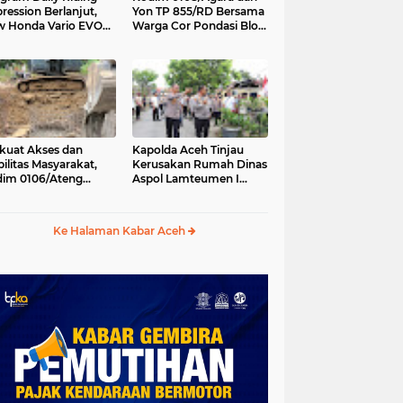
ression Berlanjut,
Yon TP 855/RD Bersama
 Honda Vario EVO
Warga Cor Pondasi Blok
 Temani Mobilitas
Angkur Jembatan
ian Peserta
Gantung di Ds. Lawe Ger
Ger, Aceh Tenggara
kuat Akses dan
Kapolda Aceh Tinjau
ilitas Masyarakat,
Kerusakan Rumah Dinas
im 0106/Ateng
Aspol Lamteumen I
kung Pembangunan
Akibat Angin Kencang
batan Beton di
Disertai Hujan
ip Antara, Aceh
Ke Halaman Kabar Aceh
gah