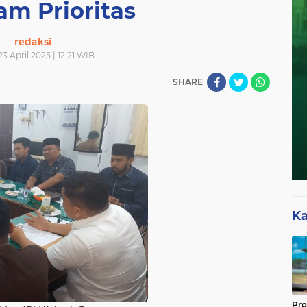
am Prioritas
redaksi
3 April 2025 | 12.21 WIB
SHARE
Ka
Pro