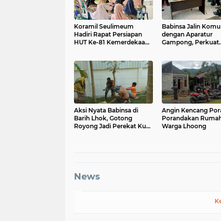
Koramil Seulimeum
Babinsa Jalin Komu
Hadiri Rapat Persiapan
dengan Aparatur
HUT Ke-81 Kemerdekaan
Gampong, Perkuat
RI Tingkat Kecamatan
Sinergi Membangu
Aksi Nyata Babinsa di
Angin Kencang Por
Barih Lhok, Gotong
Porandakan Ruma
Royong Jadi Perekat Kuat
Warga Lhoong
TNI dan Masyarakat
News
K