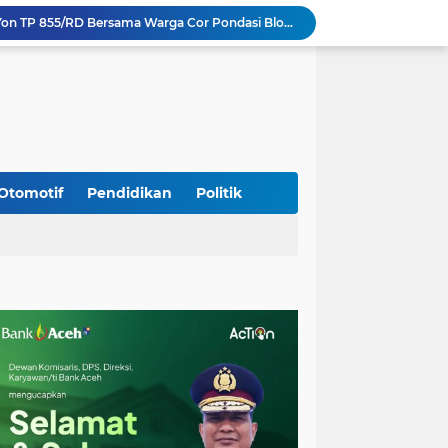
Perkuat Akses dan Mobilitas Masyarakat, Kodim 0106/Ateng Dukung Pembangunan Jembatan Beton di Rusip Antara, Aceh Tengah
Bupati Aceh Besar Perkuat Sinergi dengan Polres Demi Tingkatkan Pelayanan Masyarakat
Kapolda Aceh Tinjau Kerusakan Rumah Dinas Aspol Lamteumen I Akibat Angin Kencang Disertai Hujan
Kodim Kota Banda Aceh Gelar Sidang Usul Kenaikan Pangkat Bintara dan Tamtama Periode 1 April 2027
Kasdim 0101/Kota Banda Aceh Hadiri Apel Siaga Bencana Hydrometeorologi 2026, Perkuat Kesiapsiagaan Hadapi Ancaman Kekeringan
Koramil Seulimeum Hadiri Rapat Persiapan HUT Ke-81 Kemerdekaan RI Tingkat Kecamatan
Babinsa Jalin Komunikasi dengan Aparatur Gampong, Perkuat Sinergi Membangun Desa
Wapres Gibran Tinjau Lokasi Bencana di Aceh, Didampingi Wagub Dek Fadh
Otomotif
Pendidikan
Politik
Program Daily Riding Impression Berlanjut, New Honda Vario EVO 160 Temani Mobilitas Harian Peserta
Kodim 0108/Agara dan Yon TP 855/RD Bersama Warga Cor Pondasi Blok Angkur Jembatan Gantung di Ds. Lawe Ger Ger, Aceh Tenggara