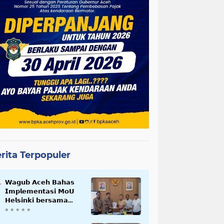
rita Terpopuler
𝗪𝗮𝗴𝘂𝗯 𝗔𝗰𝗲𝗵 𝗕𝗮𝗵𝗮𝘀
𝗜𝗺𝗽𝗹𝗲𝗺𝗲𝗻𝘁𝗮𝘀𝗶 𝗠𝗼𝗨
𝗛𝗲𝗹𝘀𝗶𝗻𝗸𝗶 𝗯𝗲𝗿𝘀𝗮𝗺𝗮
𝗦𝗲𝗸𝗿𝗲𝘁𝗮𝗿𝗶𝗮𝘁 𝗡𝗲𝗴𝗮𝗿𝗮