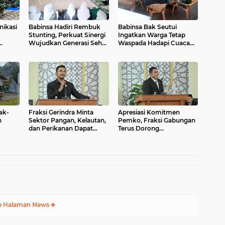
nikasi
Babinsa Hadiri Rembuk
Babinsa Bak Seutui
Stunting, Perkuat Sinergi
Ingatkan Warga Tetap
Wujudkan Generasi Sehat
Waspada Hadapi Cuaca
n Desa
di Kuta Malaka
Tak Menentu
ak-
Fraksi Gerindra Minta
Apresiasi Komitmen
h
Sektor Pangan, Kelautan,
Pemko, Fraksi Gabungan
dan Perikanan Dapat
Terus Dorong
Tambahan Anggaran
Pemanfaatan Aset dan
Peningkatan PAD
e Halaman News