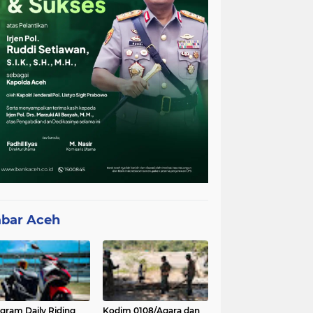
bar Aceh
gram Daily Riding
Kodim 0108/Agara dan