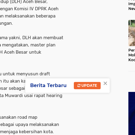
idup (DLH) Aceh Besar,
Imp
dengan Komisi IV DPRK Aceh
New
160
kan melaksanakan beberapa
Har
kungan.
ama yakni, DLH akan membuat
a mengatakan, master plan
Per
LH Aceh Besar untuk
Mob
Kod
Du
Jem
lu untuk menyusun draft
Rus
Ten
×
an itu akan kami sampaikan
Berita Terbaru
UPDATE
sar sebagai bentuk acuan baik
a Muwardi usai rapat hearing
ksanakan road map
 sebagai upaya melaksanakan
 menjaga kebersihan kota.