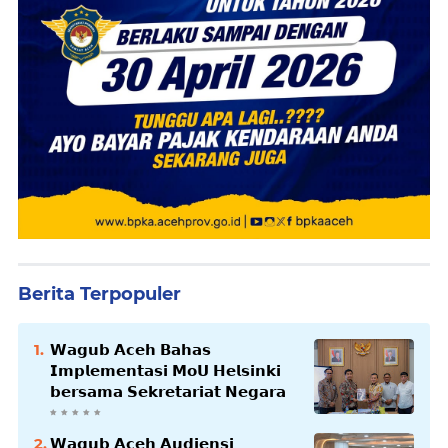
Berita Terpopuler
𝗪𝗮𝗴𝘂𝗯 𝗔𝗰𝗲𝗵 𝗕𝗮𝗵𝗮𝘀
𝗜𝗺𝗽𝗹𝗲𝗺𝗲𝗻𝘁𝗮𝘀𝗶 𝗠𝗼𝗨 𝗛𝗲𝗹𝘀𝗶𝗻𝗸𝗶
𝗯𝗲𝗿𝘀𝗮𝗺𝗮 𝗦𝗲𝗸𝗿𝗲𝘁𝗮𝗿𝗶𝗮𝘁 𝗡𝗲𝗴𝗮𝗿𝗮
𝗪𝗮𝗴𝘂𝗯 𝗔𝗰𝗲𝗵 𝗔𝘂𝗱𝗶𝗲𝗻𝘀𝗶