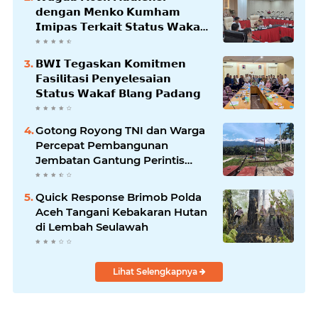
𝗱𝗲𝗻𝗴𝗮𝗻 𝗠𝗲𝗻𝗸𝗼 𝗞𝘂𝗺𝗵𝗮𝗺
𝗜𝗺𝗶𝗽𝗮𝘀 𝗧𝗲𝗿𝗸𝗮𝗶𝘁 𝗦𝘁𝗮𝘁𝘂𝘀 𝗪𝗮𝗸𝗮𝗳
𝗕𝗹𝗮𝗻𝗴𝗽𝗮𝗱𝗮𝗻𝗴
𝗕𝗪𝗜 𝗧𝗲𝗴𝗮𝘀𝗸𝗮𝗻 𝗞𝗼𝗺𝗶𝘁𝗺𝗲𝗻
𝗙𝗮𝘀𝗶𝗹𝗶𝘁𝗮𝘀𝗶 𝗣𝗲𝗻𝘆𝗲𝗹𝗲𝘀𝗮𝗶𝗮𝗻
𝗦𝘁𝗮𝘁𝘂𝘀 𝗪𝗮𝗸𝗮𝗳 𝗕𝗹𝗮𝗻𝗴 𝗣𝗮𝗱𝗮𝗻𝗴
Gotong Royong TNI dan Warga
Percepat Pembangunan
Jembatan Gantung Perintis
Kuta Ujung Aceh Tenggara
Quick Response Brimob Polda
Aceh Tangani Kebakaran Hutan
di Lembah Seulawah
Lihat Selengkapnya