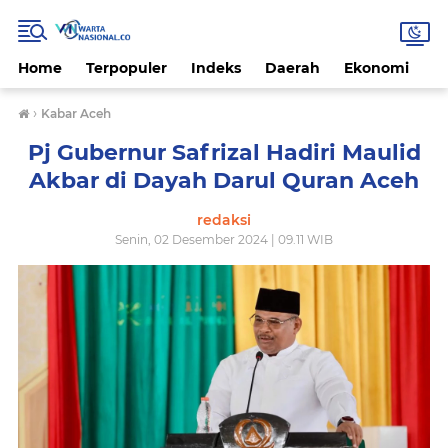
Home
Terpopuler
Indeks
Daerah
Ekonomi
H
›
Kabar Aceh
Pj Gubernur Safrizal Hadiri Maulid
Akbar di Dayah Darul Quran Aceh
redaksi
Senin, 02 Desember 2024 | 09.11 WIB