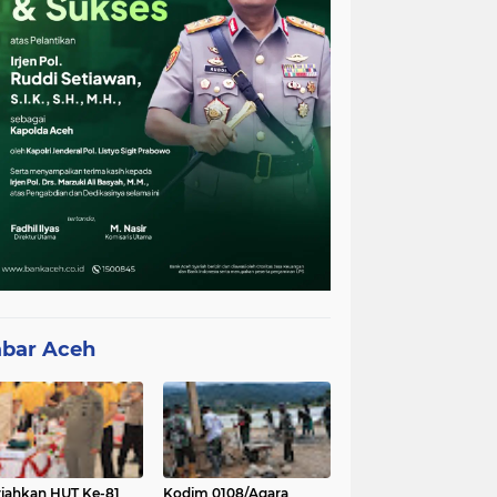
bar Aceh
iahkan HUT Ke-81
Kodim 0108/Agara