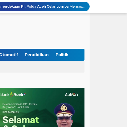
Meriahkan HUT Ke-81 Kemerdekaan RI, Polda Aceh Gelar Lomba Memasak Nasi Goreng dan Aneka Minuman
Babinsa Simpang Tiga Monitoring Harga Sembako, Pastikan Stabilitas dan Ketersediaan Bahan Pokok
Babinsa Lembah Seulawah Perkuat Sinergi dengan Tenaga Pendidik, Tekankan Pencegahan Kenakalan Remaja dan Bahaya Narkoba
Perkuat Kamtibmas, Babinsa Kuta Cot Glie Aktif Komsos Ajak Warga Jaga Ketertiban Desa
Kodim 0108/Agara Bersama Warga Gotong Royong percepat pembangunan Jembatan Gantung di Desa Gulo Aceh Tenggara
Babinsa Sukamakmur Tanamkan Semangat Belajar, Hadir Langsung di SMAN 1 untuk Motivasi Siswa
Jaga Stabilitas Wilayah, Koramil Montasik Intensifkan Patroli Keamanan di Desa Binaan
Pimpin Upacara Pembaretan 65 Bintara Remaja Brimob, Kapolda Aceh: Baret Adalah Simbol Kehormatan
Otomotif
Pendidikan
Politik
Kodim 0108/Agara Bersama Warga Percepat Pemasangan Tiang Pylon Jembatan Gantung di Desa Lawe Ger-Ger Aceh Tenggara
Rp 2,5 Triliun Dana Kementan untuk Bencana, Pemerintah Aceh kelola Rp 9,7 M