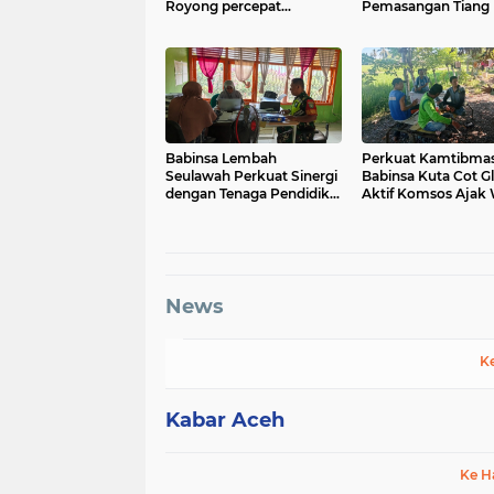
Royong percepat
Pemasangan Tiang 
pembangunan Jembatan
Jembatan Gantung 
Gantung di Desa Gulo
Desa Lawe Ger-Ger
Aceh Tenggara
Tenggara
Babinsa Lembah
Perkuat Kamtibmas
Seulawah Perkuat Sinergi
Babinsa Kuta Cot Gl
dengan Tenaga Pendidik,
Aktif Komsos Ajak
Tekankan Pencegahan
Jaga Ketertiban De
Kenakalan Remaja dan
Bahaya Narkoba
News
K
Kabar Aceh
Ke H