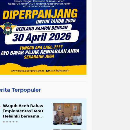
rita Terpopuler
𝗪𝗮𝗴𝘂𝗯 𝗔𝗰𝗲𝗵 𝗕𝗮𝗵𝗮𝘀
𝗜𝗺𝗽𝗹𝗲𝗺𝗲𝗻𝘁𝗮𝘀𝗶 𝗠𝗼𝗨
𝗛𝗲𝗹𝘀𝗶𝗻𝗸𝗶 𝗯𝗲𝗿𝘀𝗮𝗺𝗮
𝗦𝗲𝗸𝗿𝗲𝘁𝗮𝗿𝗶𝗮𝘁 𝗡𝗲𝗴𝗮𝗿𝗮