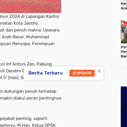
Kem
Ace
Mem
Tahun 2024 di Lapangan Kantor
da
amatan Kota Jantho,
mat dan penuh makna. Upacara
ati Aceh Besar, Muhammad
rempuan Menyapa, Perempuan
Pim
Pem
Rem
Kap
ol Inf Antoni Zen, Pabung
Ada
×
Ke
ili Dandim 0101/Kota Banda
Berita Terbaru
UPDATE
M.Tr (Han), Senin (23/12/2024).
bol dukungan penuh terhadap
makin diakui peran pentingnya
pejabat penting, seperti
Sasmoyo, M.Han, Ketua DPRK