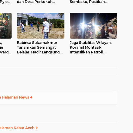
Pylon
dan Desa Perkokoh
Sembako, Pastikan
di
Kebersamaan
Stabilitas dan
 Aceh
Ketersediaan Bahan
Pokok
,
Babinsa Sukamakmur
Jaga Stabilitas Wilayah,
ie
Tanamkan Semangat
Koramil Montasik
 Warga
Belajar, Hadir Langsung di
Intensifkan Patroli
sa
SMAN 1 untuk Motivasi
Keamanan di Desa Binaan
Siswa
e Halaman News
alaman Kabar Aceh