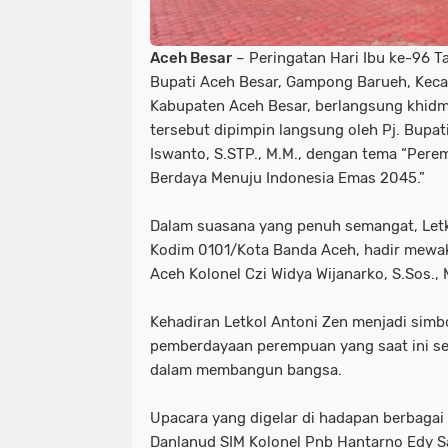
Aceh Besar
– Peringatan Hari Ibu ke-96 
Bupati Aceh Besar, Gampong Barueh, Kec
Kabupaten Aceh Besar, berlangsung khid
tersebut dipimpin langsung oleh Pj. Bup
Iswanto, S.STP., M.M., dengan tema “Pe
Berdaya Menuju Indonesia Emas 2045.”
Dalam suasana yang penuh semangat, Letk
Kodim 0101/Kota Banda Aceh, hadir mewak
Aceh Kolonel Czi Widya Wijanarko, S.Sos., 
Kehadiran Letkol Antoni Zen menjadi sim
pemberdayaan perempuan yang saat ini se
dalam membangun bangsa.
Upacara yang digelar di hadapan berbagai 
Danlanud SIM Kolonel Pnb Hantarno Edy 