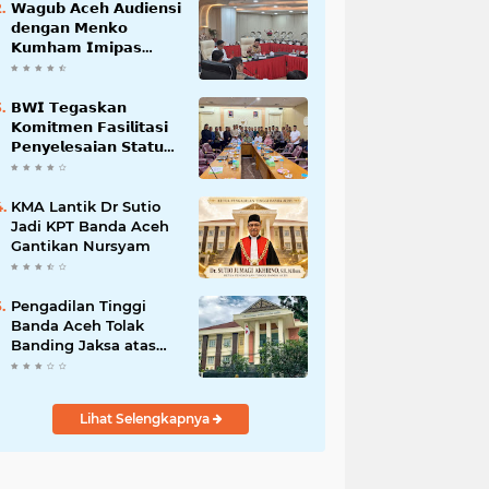
𝗪𝗮𝗴𝘂𝗯 𝗔𝗰𝗲𝗵 𝗔𝘂𝗱𝗶𝗲𝗻𝘀𝗶
𝗱𝗲𝗻𝗴𝗮𝗻 𝗠𝗲𝗻𝗸𝗼
𝗞𝘂𝗺𝗵𝗮𝗺 𝗜𝗺𝗶𝗽𝗮𝘀
𝗧𝗲𝗿𝗸𝗮𝗶𝘁 𝗦𝘁𝗮𝘁𝘂𝘀 𝗪𝗮𝗸𝗮𝗳
𝗕𝗹𝗮𝗻𝗴𝗽𝗮𝗱𝗮𝗻𝗴
𝗕𝗪𝗜 𝗧𝗲𝗴𝗮𝘀𝗸𝗮𝗻
𝗞𝗼𝗺𝗶𝘁𝗺𝗲𝗻 𝗙𝗮𝘀𝗶𝗹𝗶𝘁𝗮𝘀𝗶
𝗣𝗲𝗻𝘆𝗲𝗹𝗲𝘀𝗮𝗶𝗮𝗻 𝗦𝘁𝗮𝘁𝘂𝘀
𝗪𝗮𝗸𝗮𝗳 𝗕𝗹𝗮𝗻𝗴 𝗣𝗮𝗱𝗮𝗻𝗴
KMA Lantik Dr Sutio
Jadi KPT Banda Aceh
Gantikan Nursyam
Pengadilan Tinggi
Banda Aceh Tolak
Banding Jaksa atas
Putusan Bebas Kasus
Korupsi Wastafel
Lihat Selengkapnya