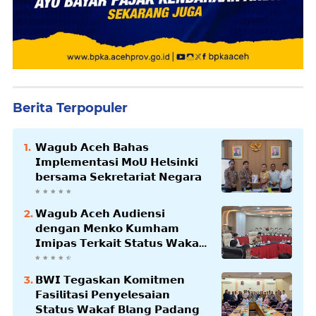
Berita Terpopuler
𝗪𝗮𝗴𝘂𝗯 𝗔𝗰𝗲𝗵 𝗕𝗮𝗵𝗮𝘀
𝗜𝗺𝗽𝗹𝗲𝗺𝗲𝗻𝘁𝗮𝘀𝗶 𝗠𝗼𝗨 𝗛𝗲𝗹𝘀𝗶𝗻𝗸𝗶
𝗯𝗲𝗿𝘀𝗮𝗺𝗮 𝗦𝗲𝗸𝗿𝗲𝘁𝗮𝗿𝗶𝗮𝘁 𝗡𝗲𝗴𝗮𝗿𝗮
𝗪𝗮𝗴𝘂𝗯 𝗔𝗰𝗲𝗵 𝗔𝘂𝗱𝗶𝗲𝗻𝘀𝗶
𝗱𝗲𝗻𝗴𝗮𝗻 𝗠𝗲𝗻𝗸𝗼 𝗞𝘂𝗺𝗵𝗮𝗺
𝗜𝗺𝗶𝗽𝗮𝘀 𝗧𝗲𝗿𝗸𝗮𝗶𝘁 𝗦𝘁𝗮𝘁𝘂𝘀 𝗪𝗮𝗸𝗮𝗳
𝗕𝗹𝗮𝗻𝗴𝗽𝗮𝗱𝗮𝗻𝗴
𝗕𝗪𝗜 𝗧𝗲𝗴𝗮𝘀𝗸𝗮𝗻 𝗞𝗼𝗺𝗶𝘁𝗺𝗲𝗻
𝗙𝗮𝘀𝗶𝗹𝗶𝘁𝗮𝘀𝗶 𝗣𝗲𝗻𝘆𝗲𝗹𝗲𝘀𝗮𝗶𝗮𝗻
𝗦𝘁𝗮𝘁𝘂𝘀 𝗪𝗮𝗸𝗮𝗳 𝗕𝗹𝗮𝗻𝗴 𝗣𝗮𝗱𝗮𝗻𝗴