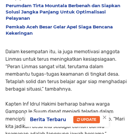
Perumdam Tirta Mountala Berbenah dan Siapkan
Solusi Jangka Panjang Untuk Optimalisasi
Pelayanan
Pemkab Aceh Besar Gelar Apel Siaga Bencana
Kekeringan
Dalam kesempatan itu, ia juga memotivasi anggota
Linmas untuk terus meningkatkan kesiapsiagaan.
“Peran Linmas sangat vital, terutama dalam
membantu tugas-tugas keamanan di tingkat desa.
Tetaplah solid dan terus belajar agar siap menghadapi
berbagai situasi,” tambahnya.
Kapten Inf Idrul Hakimi berharap bahwa warga
Gampong Ie Suum dapat menjadi teladan dalam
×
menciptakan lingkungan yang aman dan tertib. “Mari
Berita Terbaru
UPDATE
kita jadikan desa kita sebagai contoh bahwa
keamanan adalah tanggung jawab bersama,”