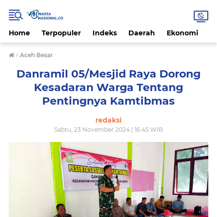
Home
Terpopuler
Indeks
Daerah
Ekonomi
H
›
Aceh Besar
Danramil 05/Mesjid Raya Dorong
Kesadaran Warga Tentang
Pentingnya Kamtibmas
redaksi
Sabtu, 23 November 2024 | 16.45 WIB