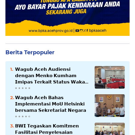
Berita Terpopuler
𝗪𝗮𝗴𝘂𝗯 𝗔𝗰𝗲𝗵 𝗔𝘂𝗱𝗶𝗲𝗻𝘀𝗶
𝗱𝗲𝗻𝗴𝗮𝗻 𝗠𝗲𝗻𝗸𝗼 𝗞𝘂𝗺𝗵𝗮𝗺
𝗜𝗺𝗶𝗽𝗮𝘀 𝗧𝗲𝗿𝗸𝗮𝗶𝘁 𝗦𝘁𝗮𝘁𝘂𝘀 𝗪𝗮𝗸𝗮𝗳
𝗕𝗹𝗮𝗻𝗴𝗽𝗮𝗱𝗮𝗻𝗴
𝗪𝗮𝗴𝘂𝗯 𝗔𝗰𝗲𝗵 𝗕𝗮𝗵𝗮𝘀
𝗜𝗺𝗽𝗹𝗲𝗺𝗲𝗻𝘁𝗮𝘀𝗶 𝗠𝗼𝗨 𝗛𝗲𝗹𝘀𝗶𝗻𝗸𝗶
𝗯𝗲𝗿𝘀𝗮𝗺𝗮 𝗦𝗲𝗸𝗿𝗲𝘁𝗮𝗿𝗶𝗮𝘁 𝗡𝗲𝗴𝗮𝗿𝗮
𝗕𝗪𝗜 𝗧𝗲𝗴𝗮𝘀𝗸𝗮𝗻 𝗞𝗼𝗺𝗶𝘁𝗺𝗲𝗻
𝗙𝗮𝘀𝗶𝗹𝗶𝘁𝗮𝘀𝗶 𝗣𝗲𝗻𝘆𝗲𝗹𝗲𝘀𝗮𝗶𝗮𝗻