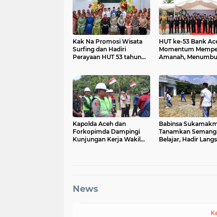
Kak Na Promosi Wisata
HUT ke-53 Bank Ac
Surfing dan Hadiri
Momentum Mempe
Perayaan HUT 53 tahun
Amanah, Menumbu
BAS Simeulue
Keberkahan Bagi A
Kapolda Aceh dan
Babinsa Sukamak
Forkopimda Dampingi
Tanamkan Semang
Kunjungan Kerja Wakil
Belajar, Hadir Lang
Presiden RI Gibran
SMAN 1 untuk Motiv
Rakabuming Raka di
Siswa
Aceh Tengah
News
K