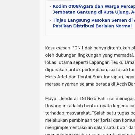
Kodim 0108/Agara dan Warga Perc
Jembatan Gantung di Kuta Ujung, 
Tinjau Langsung Pasokan Semen di 
Pastikan Distribusi Berjalan Normal
Kesuksesan PON tidak hanya ditentukan ol
oleh dukungan lingkungan yang memadai. 
lokasi utama seperti Lapangan Teuku Uma
digunakan untuk perlombaan, serta sekto
Mess Atlet dan Pantai Suak Indrapuri, aga
merasa nyaman selama berada di Aceh Bar
Mayor Jenderal TNI Niko Fahrizal menega
Royong ini adalah bentuk nyata kepeduli
terhadap masyarakat. "Salah satu tugas 
melakukan pembinaan teritorial dan komuni
mengimplementasikan salah satu butir dari
mempelopori usaha-usaha untuk mengatasi