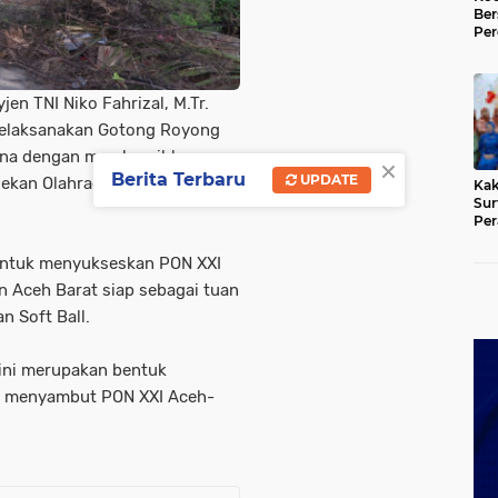
Be
Per
Tia
Gan
Ger
n TNI Niko Fahrizal, M.Tr.
melaksanakan Gotong Royong
ana dengan membersihkan
×
Berita Terbaru
UPDATE
ekan Olahraga Nasional (PON)
Kak
Sur
Per
BAS
 untuk menyukseskan PON XXI
 Aceh Barat siap sebagai tuan
n Soft Ball.
ini merupakan bentuk
m menyambut PON XXI Aceh-