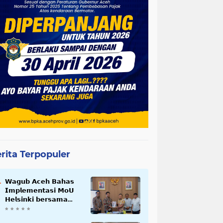
rita Terpopuler
𝗪𝗮𝗴𝘂𝗯 𝗔𝗰𝗲𝗵 𝗕𝗮𝗵𝗮𝘀
𝗜𝗺𝗽𝗹𝗲𝗺𝗲𝗻𝘁𝗮𝘀𝗶 𝗠𝗼𝗨
𝗛𝗲𝗹𝘀𝗶𝗻𝗸𝗶 𝗯𝗲𝗿𝘀𝗮𝗺𝗮
𝗦𝗲𝗸𝗿𝗲𝘁𝗮𝗿𝗶𝗮𝘁 𝗡𝗲𝗴𝗮𝗿𝗮