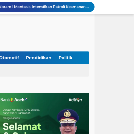
Jaga Stabilitas Wilayah, Koramil Montasik Intensifkan Patroli Keamanan di Desa Binaan
Pimpin Upacara Pembaretan 65 Bintara Remaja Brimob, Kapolda Aceh: Baret Adalah Simbol Kehormatan
Kodim 0108/Agara Bersama Warga Percepat Pemasangan Tiang Pylon Jembatan Gantung di Desa Lawe Ger-Ger Aceh Tenggara
Kapolresta Banda Aceh dan Kasat Narkoba Dipanggil ke Jakarta, Polda Aceh Tunjuk Plt
Kak Na Promosi Wisata Surfing dan Hadiri Perayaan HUT 53 tahun BAS Simeulue
HUT ke-53 Bank Aceh: Momentum Memperkuat Amanah, Menumbuhkan Keberkahan Bagi Aceh
Silaturahmi Lintas Sektor di Kuta Alam, TNI–Polri dan Desa Perkokoh Kebersamaan
Babinsa Peukan Bada Hadiri Rapat Lanjutan HUT RI ke-81, Perkuat Sinergi Lintas Sektor
Otomotif
Pendidikan
Politik
jid Raya Gelar Acara Lepas Sambut Danramil
Babinsa Sukamakmur Tanamkan Semangat Belajar, Hadir Langsung di SMAN 1 untuk Motivasi Siswa