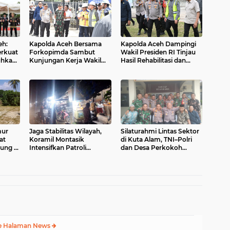
eh:
Kapolda Aceh Bersama
Kapolda Aceh Dampingi
rkuat
Forkopimda Sambut
Wakil Presiden RI Tinjau
hkan
Kunjungan Kerja Wakil
Hasil Rehabilitasi dan
ceh
Presiden RI di Kabupaten
Rekonstruksi
Bireuen
Pascabencana di Desa
Kendawi, Gayo Lues
mur
Jaga Stabilitas Wilayah,
Silaturahmi Lintas Sektor
at
Koramil Montasik
di Kuta Alam, TNI–Polri
sung di
Intensifkan Patroli
dan Desa Perkokoh
asi
Keamanan di Desa Binaan
Kebersamaan
e Halaman News