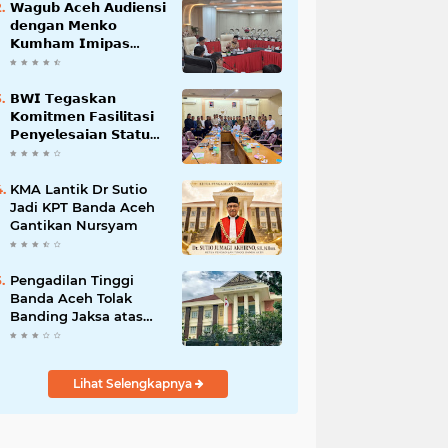
𝗪𝗮𝗴𝘂𝗯 𝗔𝗰𝗲𝗵 𝗔𝘂𝗱𝗶𝗲𝗻𝘀𝗶
𝗱𝗲𝗻𝗴𝗮𝗻 𝗠𝗲𝗻𝗸𝗼
𝗞𝘂𝗺𝗵𝗮𝗺 𝗜𝗺𝗶𝗽𝗮𝘀
𝗧𝗲𝗿𝗸𝗮𝗶𝘁 𝗦𝘁𝗮𝘁𝘂𝘀 𝗪𝗮𝗸𝗮𝗳
𝗕𝗹𝗮𝗻𝗴𝗽𝗮𝗱𝗮𝗻𝗴
𝗕𝗪𝗜 𝗧𝗲𝗴𝗮𝘀𝗸𝗮𝗻
𝗞𝗼𝗺𝗶𝘁𝗺𝗲𝗻 𝗙𝗮𝘀𝗶𝗹𝗶𝘁𝗮𝘀𝗶
𝗣𝗲𝗻𝘆𝗲𝗹𝗲𝘀𝗮𝗶𝗮𝗻 𝗦𝘁𝗮𝘁𝘂𝘀
𝗪𝗮𝗸𝗮𝗳 𝗕𝗹𝗮𝗻𝗴 𝗣𝗮𝗱𝗮𝗻𝗴
KMA Lantik Dr Sutio
Jadi KPT Banda Aceh
Gantikan Nursyam
Pengadilan Tinggi
Banda Aceh Tolak
Banding Jaksa atas
Putusan Bebas Kasus
Korupsi Wastafel
Lihat Selengkapnya