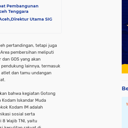
epat Pembangunan
Aceh Tenggara
Aceh,Direktur Utama SIG
eh pertandingan, tetapi juga
Area pembersihan meliputi
r dan GOS yang akan
r pendukung lainnya, termasuk
r atlet dan tamu undangan
at.
Be
skan bahwa kegiatan Gotong
an Kodam Iskandar Muda
pokok Kodam IM adalah
kasi sosial serta
 8 Wajib TNI, yaitu
 kesulitan rakyat di