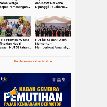
rsama Warga
dan Kasat Narkoba
cepat Pemasangan
Dipanggil ke Jakarta,
ng Pylon Jembatan
Polda Aceh Tunjuk Plt
tung di Desa Lawe
-Ger Aceh Tenggara
 Na Promosi Wisata
HUT ke-53 Bank Aceh:
fing dan Hadiri
Momentum
ayaan HUT 53 tahun
Memperkuat Amanah,
 Simeulue
Menumbuhkan
Keberkahan Bagi Aceh
Ke Halaman Kabar Aceh