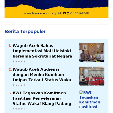
Berita Terpopuler
𝗪𝗮𝗴𝘂𝗯 𝗔𝗰𝗲𝗵 𝗕𝗮𝗵𝗮𝘀
𝗜𝗺𝗽𝗹𝗲𝗺𝗲𝗻𝘁𝗮𝘀𝗶 𝗠𝗼𝗨 𝗛𝗲𝗹𝘀𝗶𝗻𝗸𝗶
𝗯𝗲𝗿𝘀𝗮𝗺𝗮 𝗦𝗲𝗸𝗿𝗲𝘁𝗮𝗿𝗶𝗮𝘁 𝗡𝗲𝗴𝗮𝗿𝗮
𝗪𝗮𝗴𝘂𝗯 𝗔𝗰𝗲𝗵 𝗔𝘂𝗱𝗶𝗲𝗻𝘀𝗶
𝗱𝗲𝗻𝗴𝗮𝗻 𝗠𝗲𝗻𝗸𝗼 𝗞𝘂𝗺𝗵𝗮𝗺
𝗜𝗺𝗶𝗽𝗮𝘀 𝗧𝗲𝗿𝗸𝗮𝗶𝘁 𝗦𝘁𝗮𝘁𝘂𝘀 𝗪𝗮𝗸𝗮𝗳
𝗕𝗹𝗮𝗻𝗴𝗽𝗮𝗱𝗮𝗻𝗴
𝗕𝗪𝗜 𝗧𝗲𝗴𝗮𝘀𝗸𝗮𝗻 𝗞𝗼𝗺𝗶𝘁𝗺𝗲𝗻
𝗙𝗮𝘀𝗶𝗹𝗶𝘁𝗮𝘀𝗶 𝗣𝗲𝗻𝘆𝗲𝗹𝗲𝘀𝗮𝗶𝗮𝗻
𝗦𝘁𝗮𝘁𝘂𝘀 𝗪𝗮𝗸𝗮𝗳 𝗕𝗹𝗮𝗻𝗴 𝗣𝗮𝗱𝗮𝗻𝗴