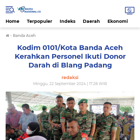
Home
Terpopuler
Indeks
Daerah
Ekonomi
H
›
Banda Aceh
Kodim 0101/Kota Banda Aceh
Kerahkan Personel Ikuti Donor
Darah di Blang Padang
redaksi
Minggu, 22 September 2024 | 17.28 WIB