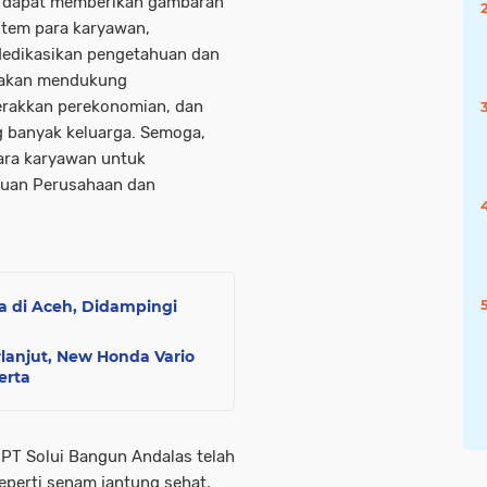
i dapat memberikan gambaran
stem para karyawan,
edikasikan pengetahuan dan
g akan mendukung
rakkan perekonomian, dan
 banyak keluarga. Semoga,
ara karyawan untuk
juan Perusahaan dan
a di Aceh, Didampingi
lanjut, New Honda Vario
erta
 PT Solui Bangun Andalas telah
eperti senam jantung sehat,