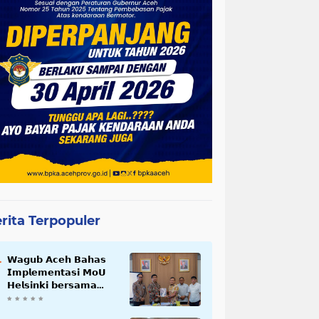
rita Terpopuler
𝗪𝗮𝗴𝘂𝗯 𝗔𝗰𝗲𝗵 𝗕𝗮𝗵𝗮𝘀
𝗜𝗺𝗽𝗹𝗲𝗺𝗲𝗻𝘁𝗮𝘀𝗶 𝗠𝗼𝗨
𝗛𝗲𝗹𝘀𝗶𝗻𝗸𝗶 𝗯𝗲𝗿𝘀𝗮𝗺𝗮
𝗦𝗲𝗸𝗿𝗲𝘁𝗮𝗿𝗶𝗮𝘁 𝗡𝗲𝗴𝗮𝗿𝗮