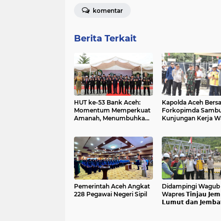
komentar
Berita Terkait
HUT ke-53 Bank Aceh:
Kapolda Aceh Bers
Momentum Memperkuat
Forkopimda Sambu
Amanah, Menumbuhkan
Kunjungan Kerja Wa
Keberkahan Bagi Aceh
Presiden RI di Kab
Bireuen
Pemerintah Aceh Angkat
Didampingi Wagub 𝗔
228 Pegawai Negeri Sipil
Wapres 𝗧𝗶𝗻𝗷𝗮𝘂 𝗝𝗲𝗺
𝗟𝘂𝗺𝘂𝘁 𝗱𝗮𝗻 𝗝𝗲𝗺𝗯𝗮
𝗞𝗲𝗻𝗱𝗮𝘄𝗶