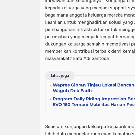
karyawan dan keluarganya. “Kunjungan in
kepada keluarga yang menjadi support sy
bagaimana anggota keluarga mereka mend
keahlian untuk menghadirkan solusi yan
pembangunan infrastruktur untuk mengge
perumahan yang menjadi tempat bernaung
dukungan keluarga semakin memotivasi p
memberikan kontribusi terbaik demi kema
masyarakat,” kata Adi Santosa.
Lihat juga
Wapres Gibran Tinjau Lokasi Bencan
Wagub Dek Fadh
Program Daily Riding Impression Ber
EVO 160 Temani Mobilitas Harian Pes
Sebelum kunjungan keluarga ke pabrik ini,
lebih dulu menggelar rangkaian kegiatan s