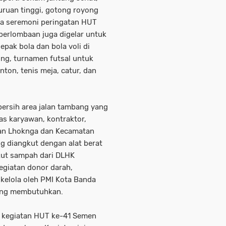
uruan tinggi, gotong royong
rta seremoni peringatan HUT
 perlombaan juga digelar untuk
ak bola dan bola voli di
g, turnamen futsal untuk
ton, tenis meja, catur, dan
ersih area jalan tambang yang
tas karyawan, kontraktor,
an Lhoknga dan Kecamatan
g diangkut dengan alat berat
kut sampah dari DLHK
giatan donor darah,
kelola oleh PMI Kota Banda
yang membutuhkan.
n kegiatan HUT ke-41 Semen