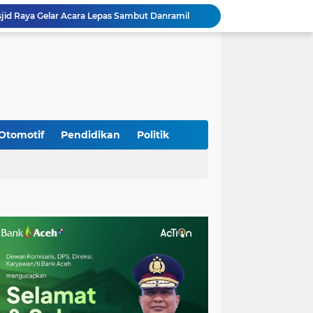
jid Raya Gelar Acara Lepas Sambut Danramil
Dukung Generasi Sehat, Babinsa Seulimeum Dampingi Imunisasi Campak di Tanoh Abee
Di Pinggir Sawah, Babinsa Lhoong Pererat Kedekatan dengan Masyarakat Desa Gle Bruek
Kapolda Aceh Bersama Forkopimda Sambut Kunjungan Kerja Wakil Presiden RI di Kabupaten Bireuen
Kapolda Aceh Dampingi Wakil Presiden RI Tinjau Hasil Rehabilitasi dan Rekonstruksi Pascabencana di Desa Kendawi, Gayo Lues
Kapolda Aceh dan Forkopimda Dampingi Kunjungan Kerja Wakil Presiden RI Gibran Rakabuming Raka di Aceh Tengah
Kak Na Promosi Wisata Surfing dan Hadiri Perayaan HUT 53 tahun BAS Simeulue
HUT ke-53 Bank Aceh: Momentum Memperkuat Amanah, Menumbuhkan Keberkahan Bagi Aceh
Otomotif
Pendidikan
Politik
Silaturahmi Lintas Sektor di Kuta Alam, TNI–Polri dan Desa Perkokoh Kebersamaan
Babinsa Peukan Bada Hadiri Rapat Lanjutan HUT RI ke-81, Perkuat Sinergi Lintas Sektor