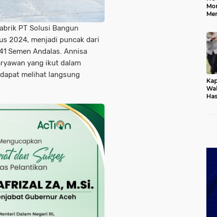
Mo
Me
Me
abrik PT Solusi Bangun
Keb
us 2024, menjadi puncak dari
41 Semen Andalas. Annisa
karyawan yang ikut dalam
 dapat melihat langsung
Kap
Wak
Has
Rek
Pas
Ken