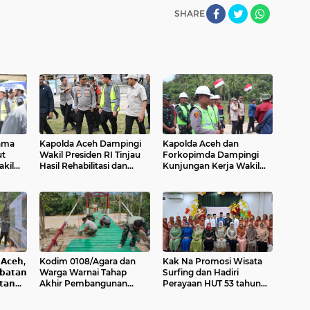
SHARE
ama
Kapolda Aceh Dampingi
Kapolda Aceh dan
t
Wakil Presiden RI Tinjau
Forkopimda Dampingi
kil
Hasil Rehabilitasi dan
Kunjungan Kerja Wakil
upaten
Rekonstruksi
Presiden RI Gibran
Pascabencana di Desa
Rakabuming Raka di
Kendawi, Gayo Lues
Aceh Tengah
𝗰𝗲𝗵,
Kodim 0108/Agara dan
Kak Na Promosi Wisata
𝗮𝘁𝗮𝗻
Warga Warnai Tahap
Surfing dan Hadiri
𝘁𝗮𝗻
Akhir Pembangunan
Perayaan HUT 53 tahun
Jembatan Gantung di
BAS Simeulue
Ketambe Aceh Tenggara