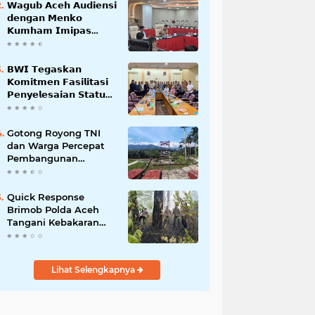
𝗪𝗮𝗴𝘂𝗯 𝗔𝗰𝗲𝗵 𝗔𝘂𝗱𝗶𝗲𝗻𝘀𝗶
𝗱𝗲𝗻𝗴𝗮𝗻 𝗠𝗲𝗻𝗸𝗼
𝗞𝘂𝗺𝗵𝗮𝗺 𝗜𝗺𝗶𝗽𝗮𝘀
𝗧𝗲𝗿𝗸𝗮𝗶𝘁 𝗦𝘁𝗮𝘁𝘂𝘀 𝗪𝗮𝗸𝗮𝗳
𝗕𝗹𝗮𝗻𝗴𝗽𝗮𝗱𝗮𝗻𝗴
𝗕𝗪𝗜 𝗧𝗲𝗴𝗮𝘀𝗸𝗮𝗻
𝗞𝗼𝗺𝗶𝘁𝗺𝗲𝗻 𝗙𝗮𝘀𝗶𝗹𝗶𝘁𝗮𝘀𝗶
𝗣𝗲𝗻𝘆𝗲𝗹𝗲𝘀𝗮𝗶𝗮𝗻 𝗦𝘁𝗮𝘁𝘂𝘀
𝗪𝗮𝗸𝗮𝗳 𝗕𝗹𝗮𝗻𝗴 𝗣𝗮𝗱𝗮𝗻𝗴
Gotong Royong TNI
dan Warga Percepat
Pembangunan
Jembatan Gantung
Perintis Kuta Ujung
Aceh Tenggara
Quick Response
Brimob Polda Aceh
Tangani Kebakaran
Hutan di Lembah
Seulawah
Lihat Selengkapnya