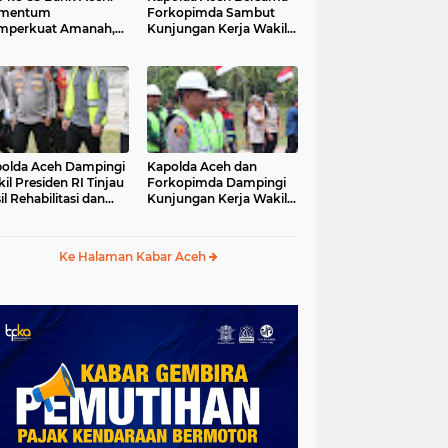
mentum
Forkopimda Sambut
mperkuat Amanah,
Kunjungan Kerja Wakil
numbuhkan
Presiden RI di
erkahan Bagi Aceh
Kabupaten Bireuen
olda Aceh Dampingi
Kapolda Aceh dan
il Presiden RI Tinjau
Forkopimda Dampingi
il Rehabilitasi dan
Kunjungan Kerja Wakil
onstruksi
Presiden RI Gibran
cabencana di Desa
Rakabuming Raka di
dawi, Gayo Lues
Aceh Tengah
Ke Halaman Kabar Aceh