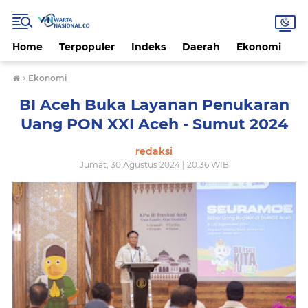
Home
Terpopuler
Indeks
Daerah
Ekonomi
H
›
Ekonomi
BI Aceh Buka Layanan Penukaran
Uang PON XXI Aceh - Sumut 2024
redaksi
Jumat, 30 Agustus 2024 | 20.36 WIB