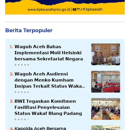
Berita Terpopuler
𝗪𝗮𝗴𝘂𝗯 𝗔𝗰𝗲𝗵 𝗕𝗮𝗵𝗮𝘀
𝗜𝗺𝗽𝗹𝗲𝗺𝗲𝗻𝘁𝗮𝘀𝗶 𝗠𝗼𝗨 𝗛𝗲𝗹𝘀𝗶𝗻𝗸𝗶
𝗯𝗲𝗿𝘀𝗮𝗺𝗮 𝗦𝗲𝗸𝗿𝗲𝘁𝗮𝗿𝗶𝗮𝘁 𝗡𝗲𝗴𝗮𝗿𝗮
𝗪𝗮𝗴𝘂𝗯 𝗔𝗰𝗲𝗵 𝗔𝘂𝗱𝗶𝗲𝗻𝘀𝗶
𝗱𝗲𝗻𝗴𝗮𝗻 𝗠𝗲𝗻𝗸𝗼 𝗞𝘂𝗺𝗵𝗮𝗺
𝗜𝗺𝗶𝗽𝗮𝘀 𝗧𝗲𝗿𝗸𝗮𝗶𝘁 𝗦𝘁𝗮𝘁𝘂𝘀 𝗪𝗮𝗸𝗮𝗳
𝗕𝗹𝗮𝗻𝗴𝗽𝗮𝗱𝗮𝗻𝗴
𝗕𝗪𝗜 𝗧𝗲𝗴𝗮𝘀𝗸𝗮𝗻 𝗞𝗼𝗺𝗶𝘁𝗺𝗲𝗻
𝗙𝗮𝘀𝗶𝗹𝗶𝘁𝗮𝘀𝗶 𝗣𝗲𝗻𝘆𝗲𝗹𝗲𝘀𝗮𝗶𝗮𝗻
𝗦𝘁𝗮𝘁𝘂𝘀 𝗪𝗮𝗸𝗮𝗳 𝗕𝗹𝗮𝗻𝗴 𝗣𝗮𝗱𝗮𝗻𝗴
Kapolda Aceh Bersama