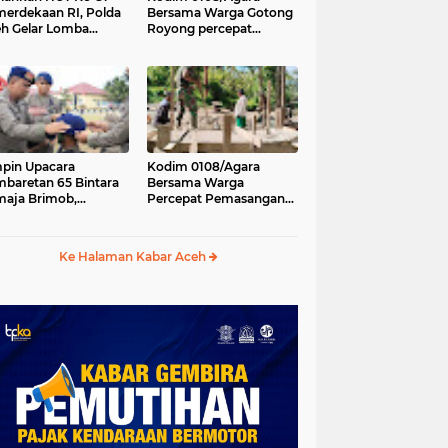
erdekaan RI, Polda
Bersama Warga Gotong
h Gelar Lomba
Royong percepat
asak Nasi Goreng
pembangunan
n Aneka Minuman
Jembatan Gantung di
Desa Gulo Aceh
Tenggara
pin Upacara
Kodim 0108/Agara
baretan 65 Bintara
Bersama Warga
aja Brimob,
Percepat Pemasangan
olda Aceh: Baret
Tiang Pylon Jembatan
lah Simbol
Gantung di Desa Lawe
hormatan
Ger-Ger Aceh Tenggara
Ke Halaman Kabar Aceh