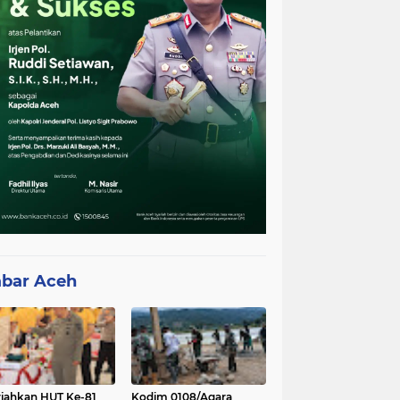
bar Aceh
iahkan HUT Ke-81
Kodim 0108/Agara