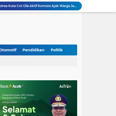
Kodim 0108/Agara Bersama Warga Gotong Royong percepat pembangunan Jembatan Gantung di Desa Gulo Aceh Tenggara
Babinsa Sukamakmur Tanamkan Semangat Belajar, Hadir Langsung di SMAN 1 untuk Motivasi Siswa
Jaga Stabilitas Wilayah, Koramil Montasik Intensifkan Patroli Keamanan di Desa Binaan
Pimpin Upacara Pembaretan 65 Bintara Remaja Brimob, Kapolda Aceh: Baret Adalah Simbol Kehormatan
Kodim 0108/Agara Bersama Warga Percepat Pemasangan Tiang Pylon Jembatan Gantung di Desa Lawe Ger-Ger Aceh Tenggara
Rp 2,5 Triliun Dana Kementan untuk Bencana, Pemerintah Aceh kelola Rp 9,7 M
Meriahkan HUT Ke-81 Kemerdekaan RI, Polda Aceh Gelar Lomba Memasak Nasi Goreng dan Aneka Minuman
Babinsa Simpang Tiga Monitoring Harga Sembako, Pastikan Stabilitas dan Ketersediaan Bahan Pokok
Otomotif
Pendidikan
Politik
Babinsa Lembah Seulawah Perkuat Sinergi dengan Tenaga Pendidik, Tekankan Pencegahan Kenakalan Remaja dan Bahaya Narkoba
Perkuat Kamtibmas, Babinsa Kuta Cot Glie Aktif Komsos Ajak Warga Jaga Ketertiban Desa