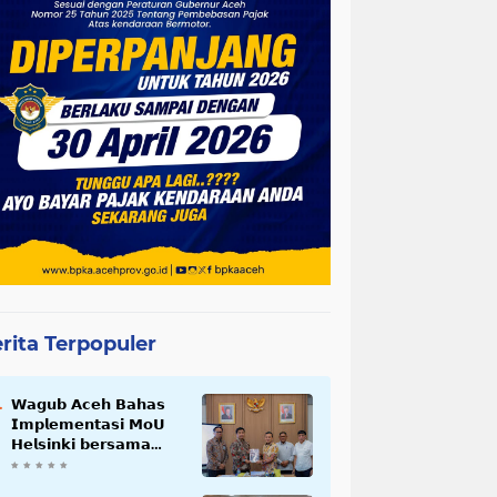
rita Terpopuler
𝗪𝗮𝗴𝘂𝗯 𝗔𝗰𝗲𝗵 𝗕𝗮𝗵𝗮𝘀
𝗜𝗺𝗽𝗹𝗲𝗺𝗲𝗻𝘁𝗮𝘀𝗶 𝗠𝗼𝗨
𝗛𝗲𝗹𝘀𝗶𝗻𝗸𝗶 𝗯𝗲𝗿𝘀𝗮𝗺𝗮
𝗦𝗲𝗸𝗿𝗲𝘁𝗮𝗿𝗶𝗮𝘁 𝗡𝗲𝗴𝗮𝗿𝗮