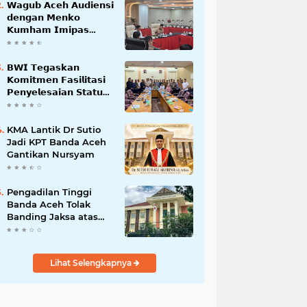
𝗪𝗮𝗴𝘂𝗯 𝗔𝗰𝗲𝗵 𝗔𝘂𝗱𝗶𝗲𝗻𝘀𝗶
𝗱𝗲𝗻𝗴𝗮𝗻 𝗠𝗲𝗻𝗸𝗼
𝗞𝘂𝗺𝗵𝗮𝗺 𝗜𝗺𝗶𝗽𝗮𝘀
𝗧𝗲𝗿𝗸𝗮𝗶𝘁 𝗦𝘁𝗮𝘁𝘂𝘀 𝗪𝗮𝗸𝗮𝗳
𝗕𝗹𝗮𝗻𝗴𝗽𝗮𝗱𝗮𝗻𝗴
𝗕𝗪𝗜 𝗧𝗲𝗴𝗮𝘀𝗸𝗮𝗻
𝗞𝗼𝗺𝗶𝘁𝗺𝗲𝗻 𝗙𝗮𝘀𝗶𝗹𝗶𝘁𝗮𝘀𝗶
𝗣𝗲𝗻𝘆𝗲𝗹𝗲𝘀𝗮𝗶𝗮𝗻 𝗦𝘁𝗮𝘁𝘂𝘀
𝗪𝗮𝗸𝗮𝗳 𝗕𝗹𝗮𝗻𝗴 𝗣𝗮𝗱𝗮𝗻𝗴
KMA Lantik Dr Sutio
Jadi KPT Banda Aceh
Gantikan Nursyam
Pengadilan Tinggi
Banda Aceh Tolak
Banding Jaksa atas
Putusan Bebas Kasus
Korupsi Wastafel
Lihat Selengkapnya