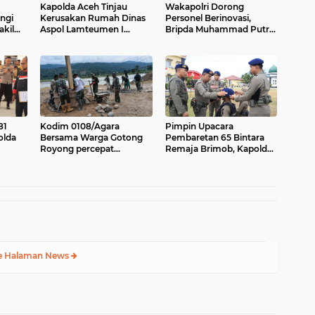
Kapolda Aceh Tinjau
Wakapolri Dorong
ngi
Kerusakan Rumah Dinas
Personel Berinovasi,
kil
Aspol Lamteumen I
Bripda Muhammad Putra
Akibat Angin Kencang
Aulia Jadi Contoh Nyata
i
Disertai Hujan
81
Kodim 0108/Agara
Pimpin Upacara
olda
Bersama Warga Gotong
Pembaretan 65 Bintara
Royong percepat
Remaja Brimob, Kapolda
eng
pembangunan Jembatan
Aceh: Baret Adalah
n
Gantung di Desa Gulo
Simbol Kehormatan
Aceh Tenggara
e Halaman News