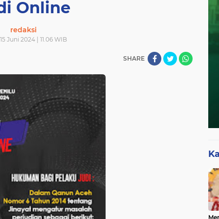
di Online
redaksi
15 Juni 2024 | 11.06 WIB
SHARE
Ka
Mer