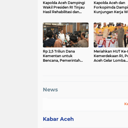
Kapolda Aceh Dampingi
Kapolda Aceh dan
Wakil Presiden RI Tinjau
Forkopimda Dampi
Hasil Rehabilitasi dan
Kunjungan Kerja Wa
Rekonstruksi
Presiden RI Gibran
Pascabencana di Desa
Rakabuming Raka d
Kendawi, Gayo Lues
Aceh Tengah
Rp 2,5 Triliun Dana
Meriahkan HUT Ke-
Kementan untuk
Kemerdekaan RI, P
Bencana, Pemerintah
Aceh Gelar Lomba
Aceh kelola Rp 9,7 M
Memasak Nasi Gor
dan Aneka Minuma
News
K
Kabar Aceh