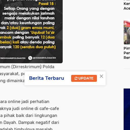
Kem
Ace
Mem
da
Pim
Pem
Rem
Kap
Umum (Dirreskrimum) Polda
Ada
Ke
×
yarakat, pemuda, dan pelajar
Berita Terbaru
UPDATE
 yang dimainkan secara langsung
ra online jadi perhatian
knya judi online di cafe-cafe
a pihak baik dari lingkungan
n Dayah. Dampak negatif dari
a adalah timbulnya masalah