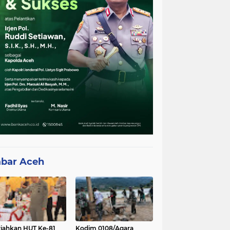
bar Aceh
iahkan HUT Ke-81
Kodim 0108/Agara