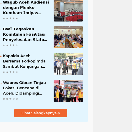
𝗪𝗮𝗴𝘂𝗯 𝗔𝗰𝗲𝗵 𝗔𝘂𝗱𝗶𝗲𝗻𝘀𝗶
𝗱𝗲𝗻𝗴𝗮𝗻 𝗠𝗲𝗻𝗸𝗼
𝗞𝘂𝗺𝗵𝗮𝗺 𝗜𝗺𝗶𝗽𝗮𝘀
𝗧𝗲𝗿𝗸𝗮𝗶𝘁 𝗦𝘁𝗮𝘁𝘂𝘀 𝗪𝗮𝗸𝗮𝗳
𝗕𝗹𝗮𝗻𝗴𝗽𝗮𝗱𝗮𝗻𝗴
𝗕𝗪𝗜 𝗧𝗲𝗴𝗮𝘀𝗸𝗮𝗻
𝗞𝗼𝗺𝗶𝘁𝗺𝗲𝗻 𝗙𝗮𝘀𝗶𝗹𝗶𝘁𝗮𝘀𝗶
𝗣𝗲𝗻𝘆𝗲𝗹𝗲𝘀𝗮𝗶𝗮𝗻 𝗦𝘁𝗮𝘁𝘂𝘀
𝗪𝗮𝗸𝗮𝗳 𝗕𝗹𝗮𝗻𝗴 𝗣𝗮𝗱𝗮𝗻𝗴
Kapolda Aceh
Bersama Forkopimda
Sambut Kunjungan
Kerja Wakil Presiden
RI di Kabupaten
Bireuen
Wapres Gibran Tinjau
Lokasi Bencana di
Aceh, Didampingi
Wagub Dek Fadh
Lihat Selengkapnya