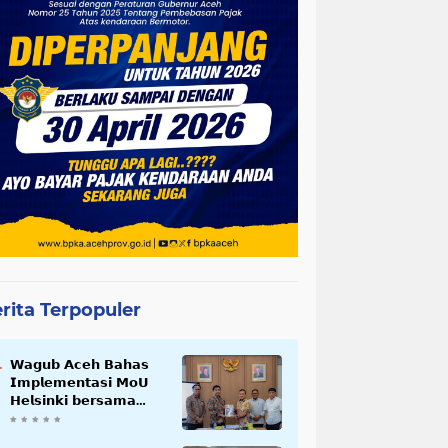
rita Terpopuler
𝗪𝗮𝗴𝘂𝗯 𝗔𝗰𝗲𝗵 𝗕𝗮𝗵𝗮𝘀
𝗜𝗺𝗽𝗹𝗲𝗺𝗲𝗻𝘁𝗮𝘀𝗶 𝗠𝗼𝗨
𝗛𝗲𝗹𝘀𝗶𝗻𝗸𝗶 𝗯𝗲𝗿𝘀𝗮𝗺𝗮
𝗦𝗲𝗸𝗿𝗲𝘁𝗮𝗿𝗶𝗮𝘁 𝗡𝗲𝗴𝗮𝗿𝗮