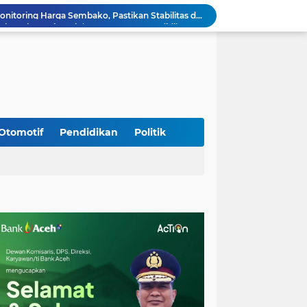
Babinsa Lembah Seulawah Perkuat Sinergi dengan Tenaga Pendidik, Tekankan Pencegahan Kenakalan Remaja dan Bahaya Narkoba
Perkuat Kamtibmas, Babinsa Kuta Cot Glie Aktif Komsos Ajak Warga Jaga Ketertiban Desa
Kodim 0108/Agara Bersama Warga Gotong Royong percepat pembangunan Jembatan Gantung di Desa Gulo Aceh Tenggara
Babinsa Sukamakmur Tanamkan Semangat Belajar, Hadir Langsung di SMAN 1 untuk Motivasi Siswa
Jaga Stabilitas Wilayah, Koramil Montasik Intensifkan Patroli Keamanan di Desa Binaan
Pimpin Upacara Pembaretan 65 Bintara Remaja Brimob, Kapolda Aceh: Baret Adalah Simbol Kehormatan
Kodim 0108/Agara Bersama Warga Percepat Pemasangan Tiang Pylon Jembatan Gantung di Desa Lawe Ger-Ger Aceh Tenggara
Rp 2,5 Triliun Dana Kementan untuk Bencana, Pemerintah Aceh kelola Rp 9,7 M
Otomotif
Pendidikan
Politik
Meriahkan HUT Ke-81 Kemerdekaan RI, Polda Aceh Gelar Lomba Memasak Nasi Goreng dan Aneka Minuman
Babinsa Simpang Tiga Monitoring Harga Sembako, Pastikan Stabilitas dan Ketersediaan Bahan Pokok