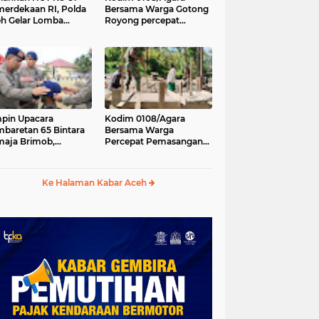
erdekaan RI, Polda
Bersama Warga Gotong
h Gelar Lomba
Royong percepat
asak Nasi Goreng
pembangunan
n Aneka Minuman
Jembatan Gantung di
Desa Gulo Aceh
Tenggara
pin Upacara
Kodim 0108/Agara
baretan 65 Bintara
Bersama Warga
aja Brimob,
Percepat Pemasangan
olda Aceh: Baret
Tiang Pylon Jembatan
lah Simbol
Gantung di Desa Lawe
hormatan
Ger-Ger Aceh Tenggara
Ke Halaman Kabar Aceh