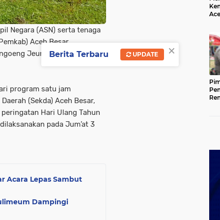
Kem
Ace
Mem
pil Negara (ASN) serta tenaga
da
(Pemkab) Aceh Besar
×
ungoeng Jeumpa Kota Jantho,
Berita Terbaru
UPDATE
Pim
ari program satu jam
Pem
Rem
 Daerah (Sekda) Aceh Besar,
Kap
 peringatan Hari Ulang Tahun
Ada
Ke
dilaksanakan pada Jum’at 3
ar Acara Lepas Sambut
eulimeum Dampingi