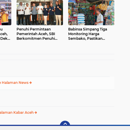
au
Penuhi Permintaan
Babinsa Simpang Tiga
Aceh,
Pemerintah Aceh, SBI
Monitoring Harga
 Dek
Berkomitmen Penuhi
Sembako, Pastikan
Kebutuhan Semen di
Stabilitas dan
Aceh
Ketersediaan Bahan
Pokok
e Halaman News
alaman Kabar Aceh