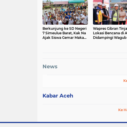
Berkunjung ke SD Negeri
Wapres Gibran Tinj
7 Simeulue Barat, Kak Na
Lokasi Bencana di 
Ajak Siswa Gemar Makan
Didampingi Wagub
Ikan
Fadh
News
K
Kabar Aceh
Ke H