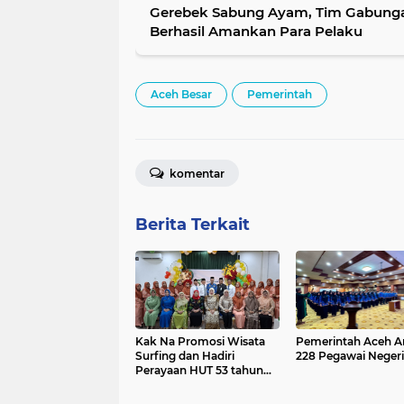
Gerebek Sabung Ayam, Tim Gabunga
Berhasil Amankan Para Pelaku
Aceh Besar
Pemerintah
komentar
Berita Terkait
Kak Na Promosi Wisata
Pemerintah Aceh A
Surfing dan Hadiri
228 Pegawai Negeri 
Perayaan HUT 53 tahun
BAS Simeulue