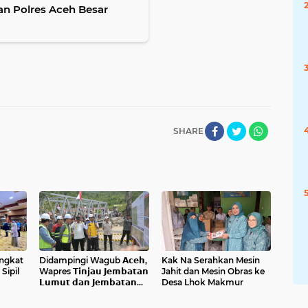
n Polres Aceh Besar
SHARE
ngkat
Didampingi Wagub 𝗔𝗰𝗲𝗵,
Kak Na Serahkan Mesin
Sipil
Wapres 𝗧𝗶𝗻𝗷𝗮𝘂 𝗝𝗲𝗺𝗯𝗮𝘁𝗮𝗻
Jahit dan Mesin Obras ke
𝗟𝘂𝗺𝘂𝘁 𝗱𝗮𝗻 𝗝𝗲𝗺𝗯𝗮𝘁𝗮𝗻
Desa Lhok Makmur
𝗞𝗲𝗻𝗱𝗮𝘄𝗶